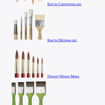
Кисти Синтетика шт.
Кисти Щетина шт.
Пензлі Winsor Микс