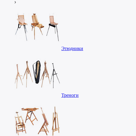
Этюдники
Треноги