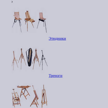
Этюдники
Треноги