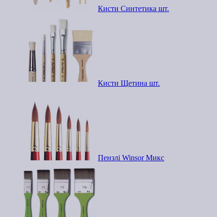
Кисти Синтетика шт.
Кисти Щетина шт.
Пензлі Winsor Микс