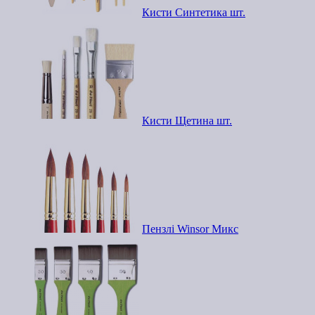
Кисти Синтетика шт.
Кисти Щетина шт.
Пензлі Winsor Микс