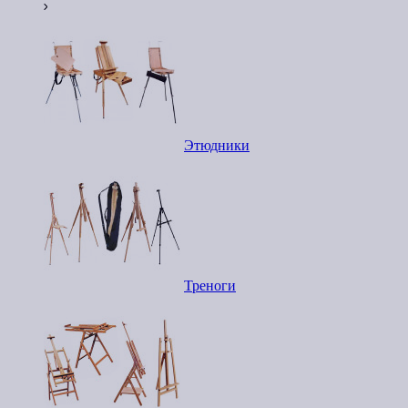
Этюдники
Треноги