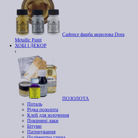
Cadence фарба акрилова Dora
Metallic Paint
ХОБІ І ДЕКОР
ПОЗОЛОТА
Поталь
Рідка позолота
Клей для золочення
Покривні лаки
Бітуми
Патинування
Поліментна глина