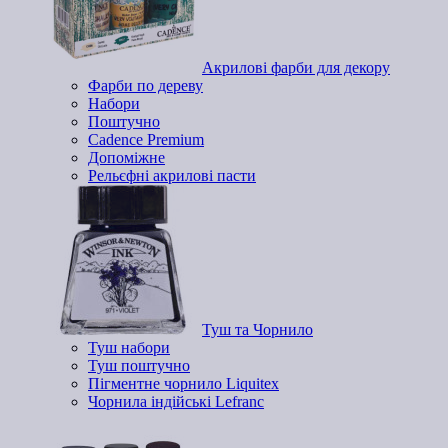
Акрилові фарби для декору
Фарби по дереву
Набори
Поштучно
Cadence Premium
Допоміжне
Рельєфні акрилові пасти
Туш та Чорнило
Туш набори
Туш поштучно
Пігментне чорнило Liquitex
Чорнила індійські Lefranc