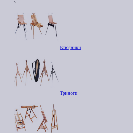
Етюдники
Триноги