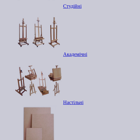
Студійні
Академічні
Настільні