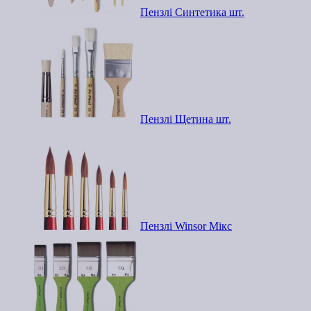
Пензлі Синтетика шт.
Пензлі Щетина шт.
Пензлі Winsor Мікс