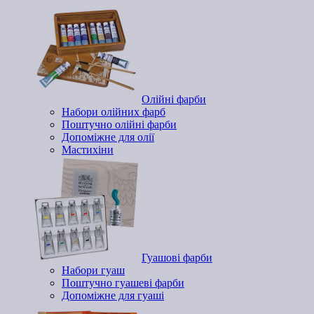
Олійні фарби
Набори олійних фарб
Поштучно олійні фарби
Допоміжне для олії
Мастихіни
Гуашові фарби
Набори гуаш
Поштучно гуашеві фарби
Допоміжне для гуаші