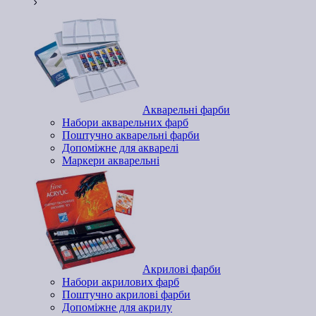
Акварельні фарби
Набори акварельних фарб
Поштучно акварельні фарби
Допоміжне для акварелі
Маркери акварельні
Акрилові фарби
Набори акрилових фарб
Поштучно акрилові фарби
Допоміжне для акрилу