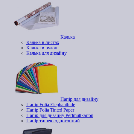
Калька
Калька в листах
Калька в рулоні
Калька для дизайну
Папір для дизайну
Папір Folia Elephanthide
Папір Folia Tinted Paper
Папір для дизайну Perlmuttkarton
Папір тишею однотонний