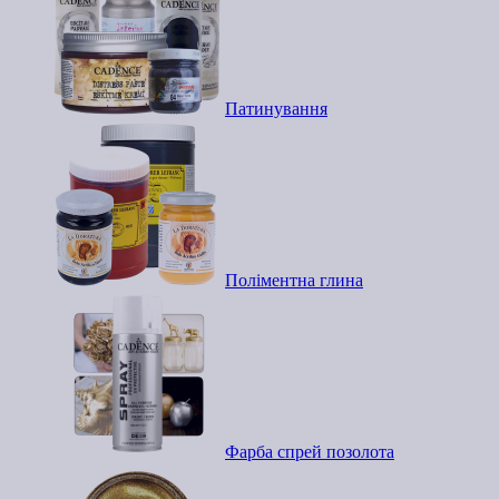
Патинування
Поліментна глина
Фарба спрей позолота