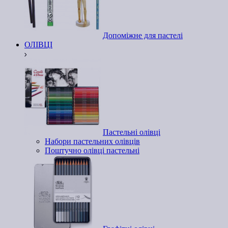
Допоміжне для пастелі
ОЛІВЦІ
Пастельні олівці
Набори пастельних олівців
Поштучно олівці пастельні