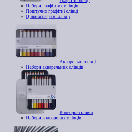
Графітні олівці
Набори графітних олівців
Поштучно графітні олівці
Цільнографітні олівці
Акварельні олівці
Набори акварельних олівців
Кольорові олівці
Набори кольорових олівців