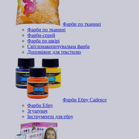
Фарби по тканині
Фарби по тканині
Фарби-спрей
Фарба по шкірі
Світлонакопичувальна фарба
Допоміжне для текстилю
Фарби Ебру Cadence
Фарби Ебру
Згущувач
Інструменти для ебру