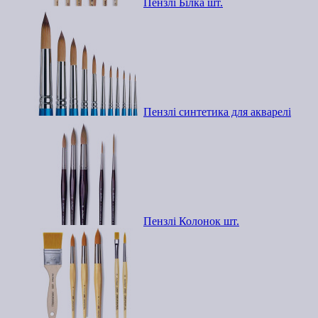
Пензлі Білка шт.
Пензлі синтетика для акварелі
Пензлі Колонок шт.