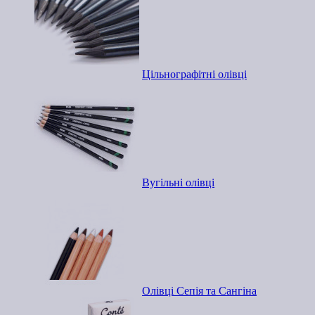
Цільнографітні олівці
Вугільні олівці
Олівці Сепія та Сангіна