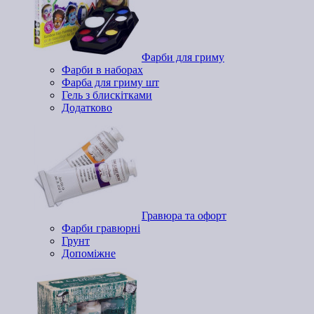
Фарби для гриму
Фарби в наборах
Фарба для гриму шт
Гель з блискітками
Додатково
Гравюра та офорт
Фарби гравюрні
Грунт
Допоміжне