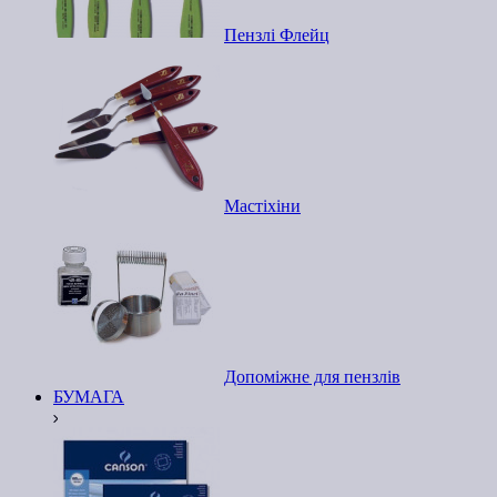
Пензлі Флейц
Мастіхіни
Допоміжне для пензлів
БУМАГА