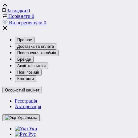
Закладки
0
Порівняти
0
Ви переглянули
0
Про нас
Доставка та оплата
Повернення та обмін
Бренди
Акції та знижки
Нові позиції
Контакти
Особистий кабінет
Реєстрація
Авторизація
Українська
Укр
Рус