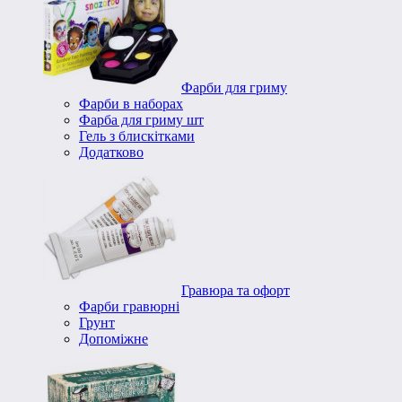
Фарби для гриму
Фарби в наборах
Фарба для гриму шт
Гель з блискітками
Додатково
Гравюра та офорт
Фарби гравюрні
Грунт
Допоміжне