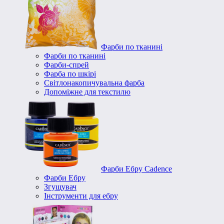
Фарби по тканині
Фарби по тканині
Фарби-спрей
Фарба по шкірі
Світлонакопичувальна фарба
Допоміжне для текстилю
Фарби Ебру Cadence
Фарби Ебру
Згущувач
Інструменти для ебру