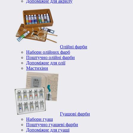
Допоміжне для акрилу
Олійні фарби
Набори олійних фарб
Поштучно олійні фарби
Допоміжне для олії
Мастихіни
Гуашові фарби
Набори гуаш
Поштучно гуашеві фарби
Допоміжне для гуаші