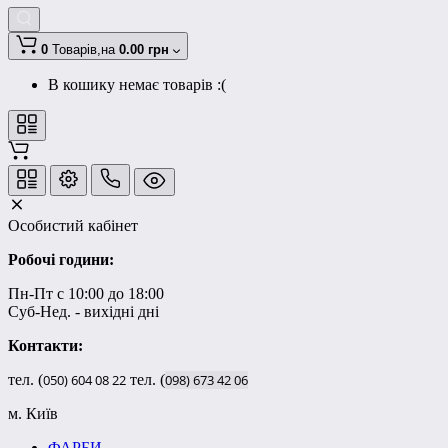
0
Товарів,
на
0.00 грн
В кошику немає товарів :(
Особистий кабінет
Робочі години:
Пн-Пт с 10:00 до 18:00
Суб-Нед. - вихідні дні
Контакти:
тел. (
050)
604
08
22
тел. (
098)
673
42
06
м. Київ
ФАРБИ