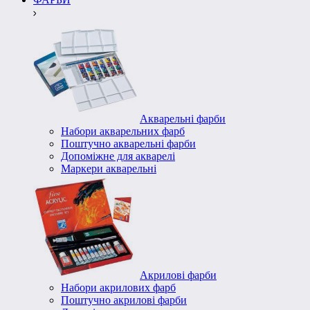
Акварельні фарби
Набори акварельних фарб
Поштучно акварельні фарби
Допоміжне для акварелі
Маркери акварельні
Акрилові фарби
Набори акрилових фарб
Поштучно акрилові фарби