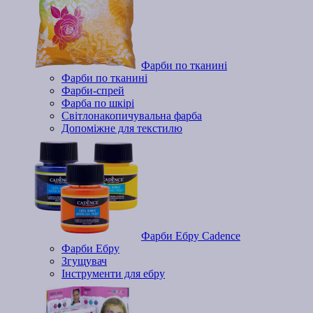
Фарби по тканині
Фарби по тканині
Фарби-спрей
Фарба по шкірі
Світлонакопичувальна фарба
Допоміжне для текстилю
Фарби Ебру Cadence
Фарби Ебру
Згущувач
Інструменти для ебру