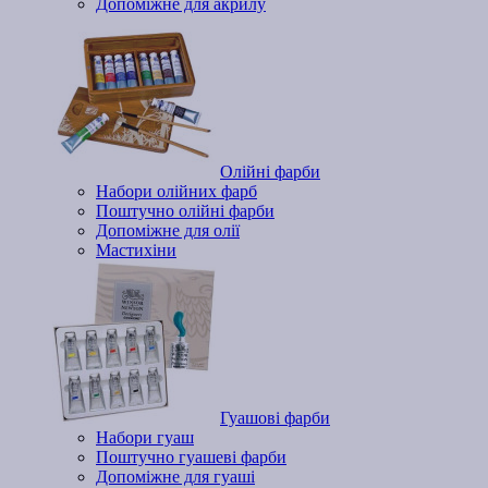
Допоміжне для акрилу
Олійні фарби
Набори олійних фарб
Поштучно олійні фарби
Допоміжне для олії
Мастихіни
Гуашові фарби
Набори гуаш
Поштучно гуашеві фарби
Допоміжне для гуаші