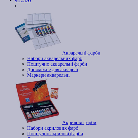
Акварельні фарби
Набори акварельних фарб
Поштучно акварельні фарби
Допоміжне для акварелі
Маркери акварельні
Акрилові фарби
Набори акрилових фарб
Поштучно акрилові фарби