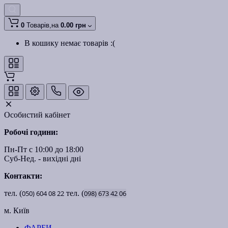
0
Товарів,
на
0.00 грн
В кошику немає товарів :(
Особистий кабінет
Робочі години:
Пн-Пт с 10:00 до 18:00
Суб-Нед. - вихідні дні
Контакти:
тел. (
050)
604
08
22
тел. (
098)
673
42
06
м. Київ
ФАРБИ