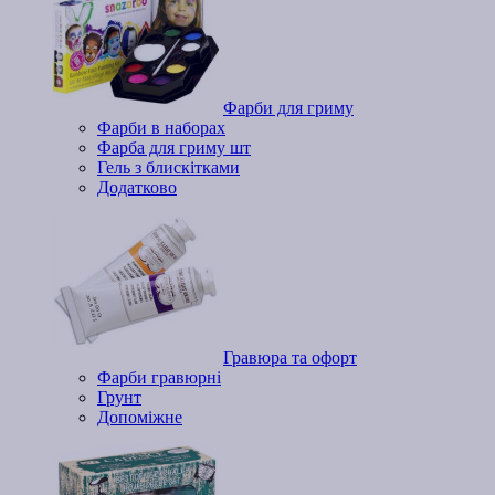
Фарби для гриму
Фарби в наборах
Фарба для гриму шт
Гель з блискітками
Додатково
Гравюра та офорт
Фарби гравюрні
Грунт
Допоміжне