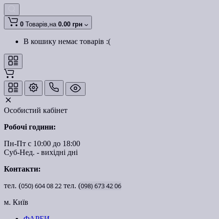
0
Товарів,
на
0.00 грн
В кошику немає товарів :(
Особистий кабінет
Робочі години:
Пн-Пт с 10:00 до 18:00
Суб-Нед. - вихідні дні
Контакти:
тел. (
050)
604
08
22
тел. (
098)
673
42
06
м. Київ
ФАРБИ