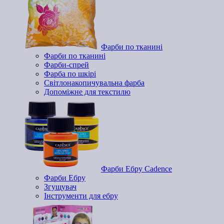
Фарби по тканині
Фарби по тканині
Фарби-спрей
Фарба по шкірі
Світлонакопичувальна фарба
Допоміжне для текстилю
Фарби Ебру Cadence
Фарби Ебру
Згущувач
Інструменти для ебру