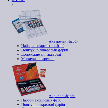
Акварельні фарби
Набори акварельних фарб
Поштучно акварельні фарби
Допоміжне для акварелі
Маркери акварельні
Акрилові фарби
Набори акрилових фарб
Поштучно акрилові фарби