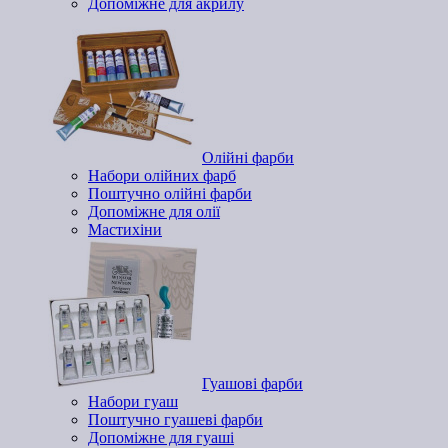
Допоміжне для акрилу
Олійні фарби
Набори олійних фарб
Поштучно олійні фарби
Допоміжне для олії
Мастихіни
Гуашові фарби
Набори гуаш
Поштучно гуашеві фарби
Допоміжне для гуаші