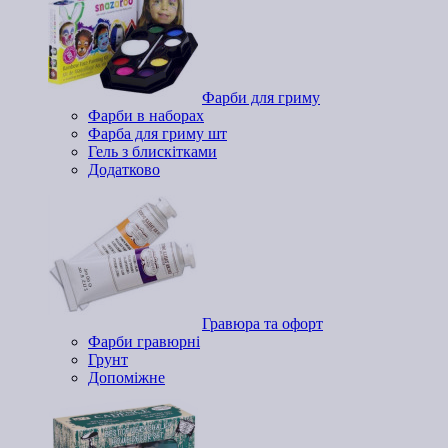
Фарби для гриму
Фарби в наборах
Фарба для гриму шт
Гель з блискітками
Додатково
Гравюра та офорт
Фарби гравюрні
Грунт
Допоміжне