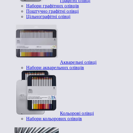
Графітні олівці
Набори графітних олівців
Поштучно графітні олівці
Цільнографітні олівці
Акварельні олівці
Набори акварельних олівців
Кольорові олівці
Набори кольорових олівців