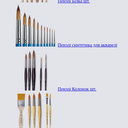
Пензлі Білка шт.
Пензлі синтетика для акварелі
Пензлі Колонок шт.