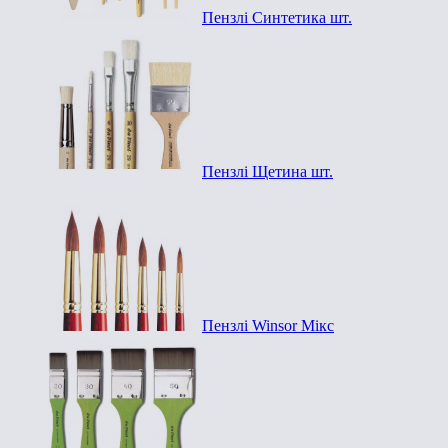
Пензлі Синтетика шт.
Пензлі Щетина шт.
Пензлі Winsor Мікс