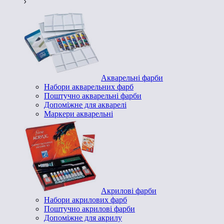
Акварельні фарби
Набори акварельних фарб
Поштучно акварельні фарби
Допоміжне для акварелі
Маркери акварельні
Акрилові фарби
Набори акрилових фарб
Поштучно акрилові фарби
Допоміжне для акрилу