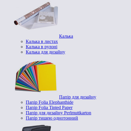
Калька
Калька в листах
Калька в рулоні
Калька для дизайну
Папір для дизайну
Папір Folia Elephanthide
Папір Folia Tinted Paper
Папір для дизайну Perlmuttkarton
Папір тишею однотонний