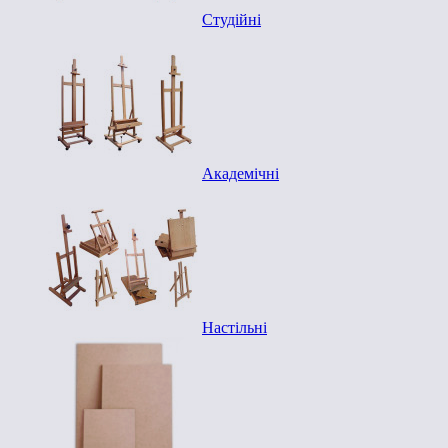
Студійні
Академічні
Настільні