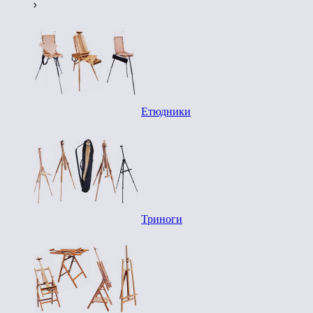
Етюдники
Триноги