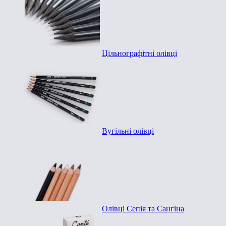
Цільнографітні олівці
Вугільні олівці
Олівці Сепія та Сангіна