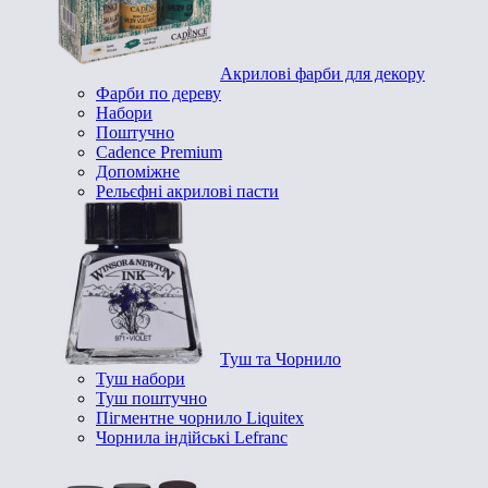
Акрилові фарби для декору
Фарби по дереву
Набори
Поштучно
Cadence Premium
Допоміжне
Рельєфні акрилові пасти
Туш та Чорнило
Туш набори
Туш поштучно
Пігментне чорнило Liquitex
Чорнила індійські Lefranc