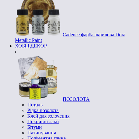
Cadence фарба акрилова Dora
Metallic Paint
ХОБІ І ДЕКОР
ПОЗОЛОТА
Поталь
Рідка позолота
Клей для золочення
Покривні лаки
Бітуми
Патинування
Поліментна глина