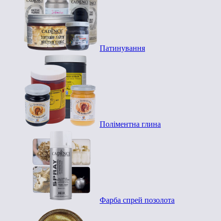
Патинування
Поліментна глина
Фарба спрей позолота