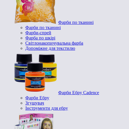
Фарби по тканині
Фарби по тканині
Фарби-спрей
Фарба по шкірі
Світлонакопичувальна фарба
Допоміжне для текстилю
Фарби Ебру Cadence
Фарби Ебру
Згущувач
Інструменти для ебру