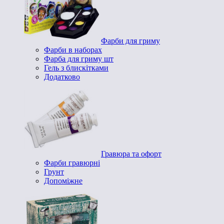
Фарби для гриму
Фарби в наборах
Фарба для гриму шт
Гель з блискітками
Додатково
Гравюра та офорт
Фарби гравюрні
Грунт
Допоміжне