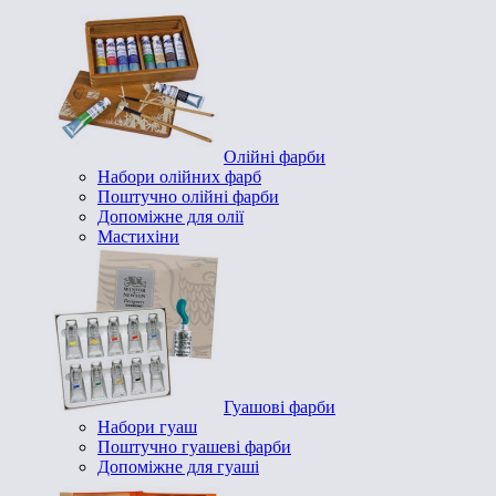
Олійні фарби
Набори олійних фарб
Поштучно олійні фарби
Допоміжне для олії
Мастихіни
Гуашові фарби
Набори гуаш
Поштучно гуашеві фарби
Допоміжне для гуаші