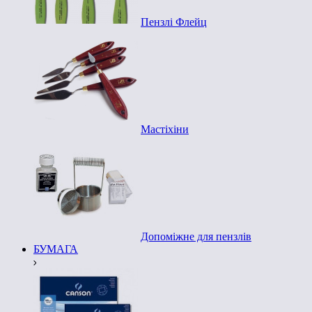
Пензлі Флейц
Мастіхіни
Допоміжне для пензлів
БУМАГА