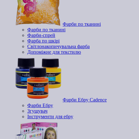
Фарби по тканині
Фарби по тканині
Фарби-спрей
Фарба по шкірі
Світлонакопичувальна фарба
Допоміжне для текстилю
Фарби Ебру Cadence
Фарби Ебру
Згущувач
Інструменти для ебру