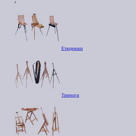
Етюдники
Триноги