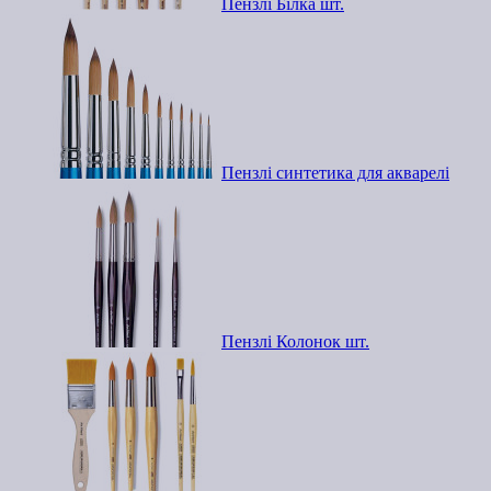
Пензлі Білка шт.
Пензлі синтетика для акварелі
Пензлі Колонок шт.