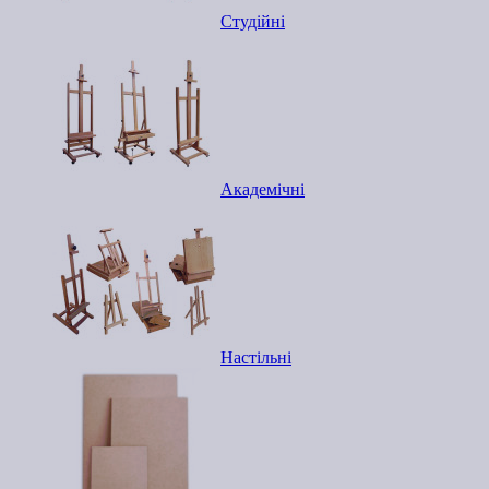
Студійні
Академічні
Настільні