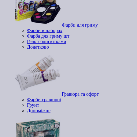
Фарби для гриму
Фарби в наборах
Фарба для гриму шт
Гель з блискітками
Додатково
Гравюра та офорт
Фарби гравюрні
Грунт
Допоміжне