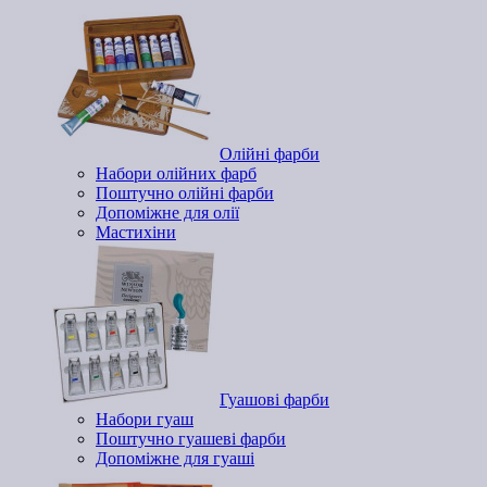
Олійні фарби
Набори олійних фарб
Поштучно олійні фарби
Допоміжне для олії
Мастихіни
Гуашові фарби
Набори гуаш
Поштучно гуашеві фарби
Допоміжне для гуаші