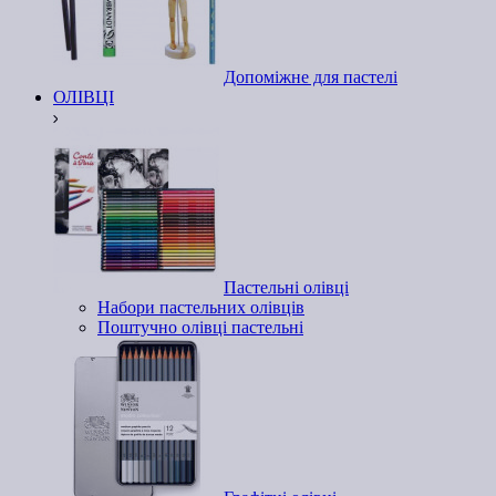
Допоміжне для пастелі
ОЛІВЦІ
Пастельні олівці
Набори пастельних олівців
Поштучно олівці пастельні