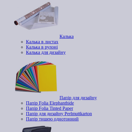
Калька
Калька в листах
Калька в рулоні
Калька для дизайну
Папір для дизайну
Папір Folia Elephanthide
Папір Folia Tinted Paper
Папір для дизайну Perlmuttkarton
Папір тишею однотонний