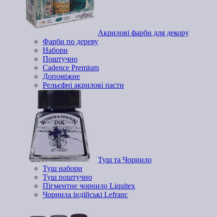
Акрилові фарби для декору
Фарби по дереву
Набори
Поштучно
Cadence Premium
Допоміжне
Рельєфні акрилові пасти
Туш та Чорнило
Туш набори
Туш поштучно
Пігментне чорнило Liquitex
Чорнила індійські Lefranc