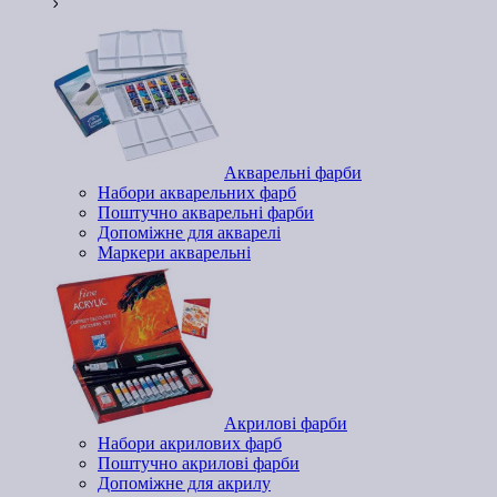
Акварельні фарби
Набори акварельних фарб
Поштучно акварельні фарби
Допоміжне для акварелі
Маркери акварельні
Акрилові фарби
Набори акрилових фарб
Поштучно акрилові фарби
Допоміжне для акрилу