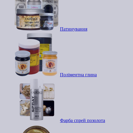
Патинування
Поліментна глина
Фарба спрей позолота