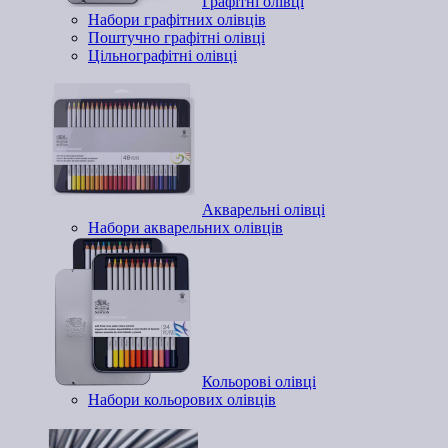
Графітні олівці
Набори графітних олівців
Поштучно графітні олівці
Цільнографітні олівці
Акварельні олівці
Набори акварельних олівців
Кольорові олівці
Набори кольорових олівців