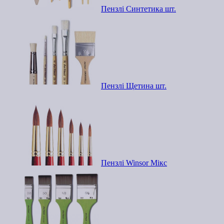
Пензлі Синтетика шт.
Пензлі Щетина шт.
Пензлі Winsor Мікс