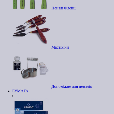
Пензлі Флейц
Мастіхіни
Допоміжне для пензлів
БУМАГА