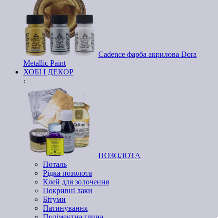
Cadence фарба акрилова Dora
Metallic Paint
ХОБІ І ДЕКОР
ПОЗОЛОТА
Поталь
Рідка позолота
Клей для золочення
Покривні лаки
Бітуми
Патинування
Поліментна глина