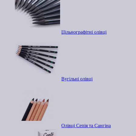
Цільнографітні олівці
Вугільні олівці
Олівці Сепія та Сангіна