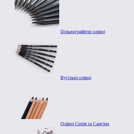
Цільнографітні олівці
Вугільні олівці
Олівці Сепія та Сангіна