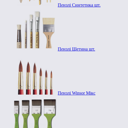
Пензлі Синтетика шт.
Пензлі Щетина шт.
Пензлі Winsor Мікс