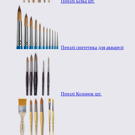
Пензлі Білка шт.
Пензлі синтетика для акварелі
Пензлі Колонок шт.