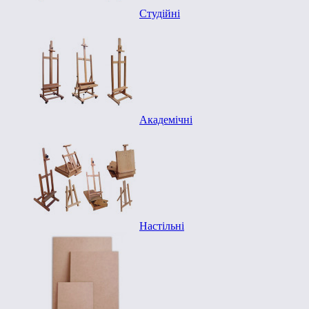
Студійні
Академічні
Настільні