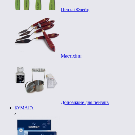
Пензлі Флейц
Мастіхіни
Допоміжне для пензлів
БУМАГА