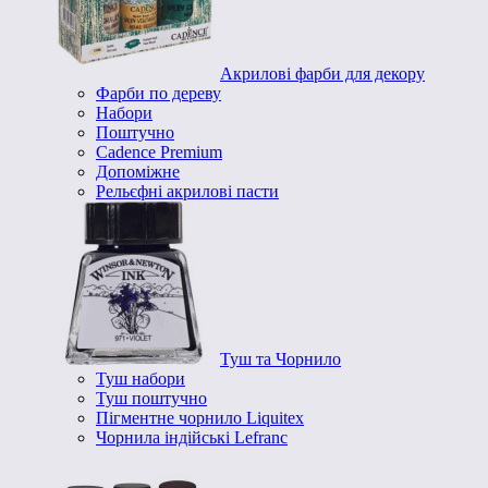
Акрилові фарби для декору
Фарби по дереву
Набори
Поштучно
Cadence Premium
Допоміжне
Рельєфні акрилові пасти
Туш та Чорнило
Туш набори
Туш поштучно
Пігментне чорнило Liquitex
Чорнила індійські Lefranc