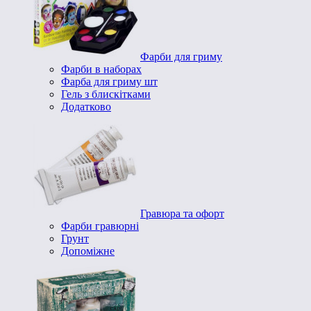
Фарби для гриму
Фарби в наборах
Фарба для гриму шт
Гель з блискітками
Додатково
Гравюра та офорт
Фарби гравюрні
Грунт
Допоміжне