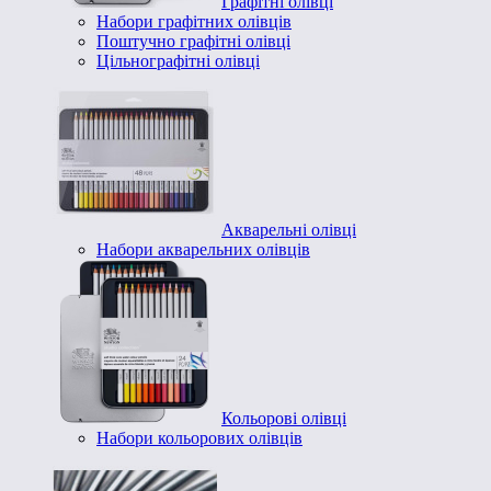
Графітні олівці
Набори графітних олівців
Поштучно графітні олівці
Цільнографітні олівці
Акварельні олівці
Набори акварельних олівців
Кольорові олівці
Набори кольорових олівців