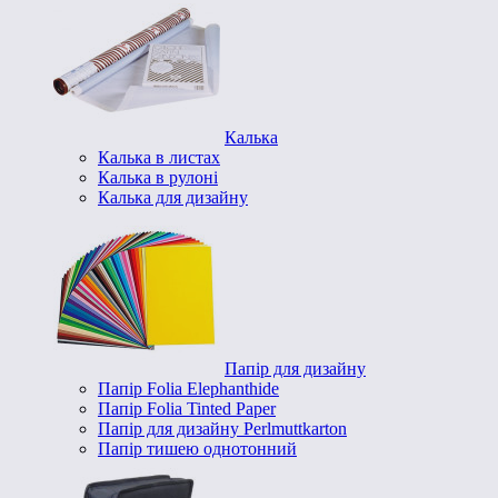
Калька
Калька в листах
Калька в рулоні
Калька для дизайну
Папір для дизайну
Папір Folia Elephanthide
Папір Folia Tinted Paper
Папір для дизайну Perlmuttkarton
Папір тишею однотонний