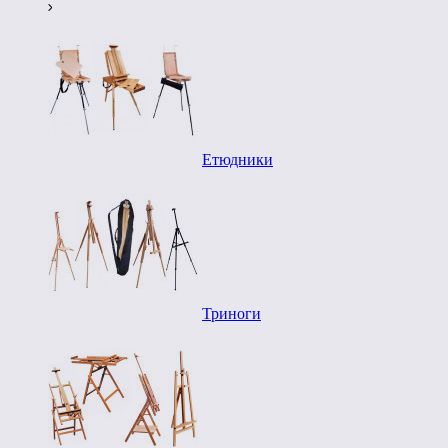
Етюдники
Триноги