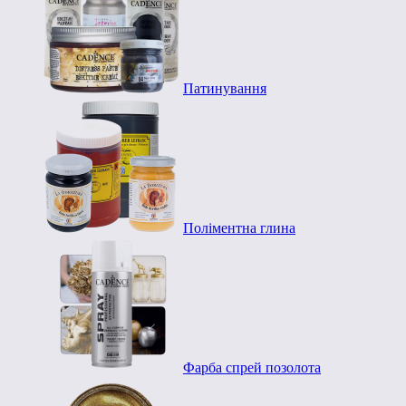
Патинування
Поліментна глина
Фарба спрей позолота