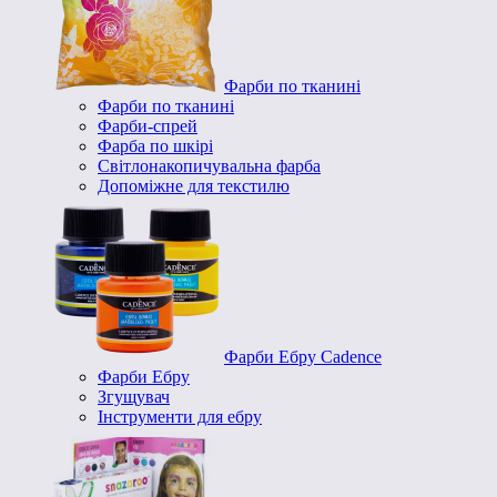
Фарби по тканині
Фарби по тканині
Фарби-спрей
Фарба по шкірі
Світлонакопичувальна фарба
Допоміжне для текстилю
Фарби Ебру Cadence
Фарби Ебру
Згущувач
Інструменти для ебру