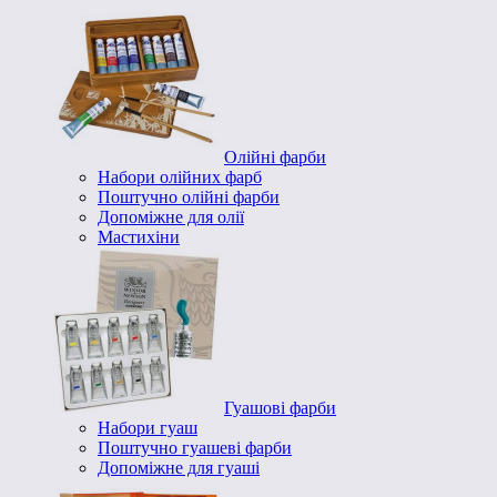
Олійні фарби
Набори олійних фарб
Поштучно олійні фарби
Допоміжне для олії
Мастихіни
Гуашові фарби
Набори гуаш
Поштучно гуашеві фарби
Допоміжне для гуаші