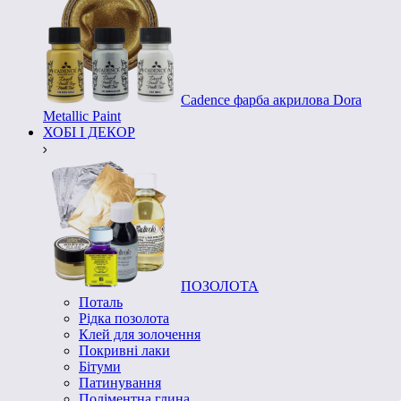
Cadence фарба акрилова Dora
Metallic Paint
ХОБІ І ДЕКОР
ПОЗОЛОТА
Поталь
Рідка позолота
Клей для золочення
Покривні лаки
Бітуми
Патинування
Поліментна глина