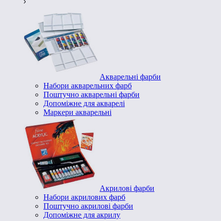
Акварельні фарби
Набори акварельних фарб
Поштучно акварельні фарби
Допоміжне для акварелі
Маркери акварельні
Акрилові фарби
Набори акрилових фарб
Поштучно акрилові фарби
Допоміжне для акрилу