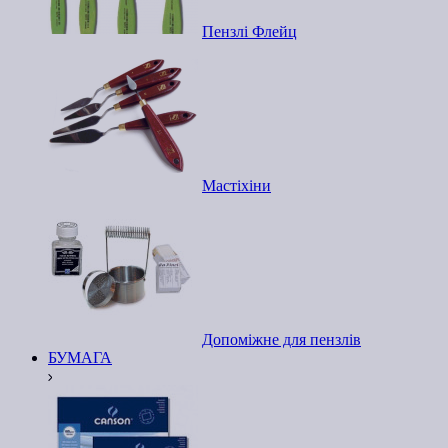
Пензлі Флейц
Мастіхіни
Допоміжне для пензлів
БУМАГА