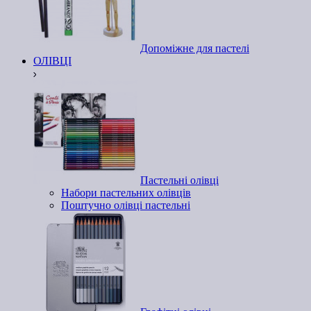
Допоміжне для пастелі
ОЛІВЦІ
Пастельні олівці
Набори пастельних олівців
Поштучно олівці пастельні