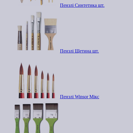
Пензлі Синтетика шт.
Пензлі Щетина шт.
Пензлі Winsor Мікс