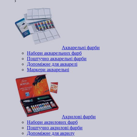
Акварельні фарби
Набори акварельних фарб
Поштучно акварельні фарби
Допоміжне для акварелі
Маркери акварельні
Акрилові фарби
Набори акрилових фарб
Поштучно акрилові фарби
Допоміжне для акрилу