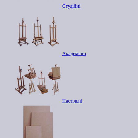
Студійні
Академічні
Настільні