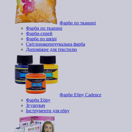
Фарби по тканині
Фарби по тканині
Фарби-спрей
Фарба по шкірі
Світлонакопичувальна фарба
Допоміжне для текстилю
Фарби Ебру Cadence
Фарби Ебру
Згущувач
Інструменти для ебру