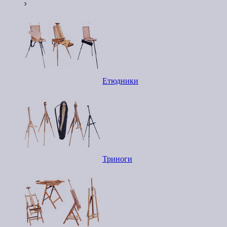
Етюдники
Триноги