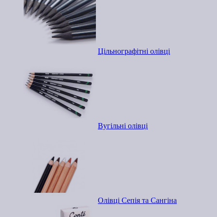
Цільнографітні олівці
Вугільні олівці
Олівці Сепія та Сангіна