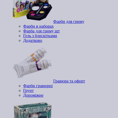
Фарби для гриму
Фарби в наборах
Фарба для гриму шт
Гель з блискітками
Додатково
Гравюра та офорт
Фарби гравюрні
Грунт
Допоміжне