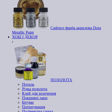
Cadence фарба акрилова Dora
Metallic Paint
ХОБІ І ДЕКОР
ПОЗОЛОТА
Поталь
Рідка позолота
Клей для золочення
Покривні лаки
Бітуми
Патинування
Поліментна глина