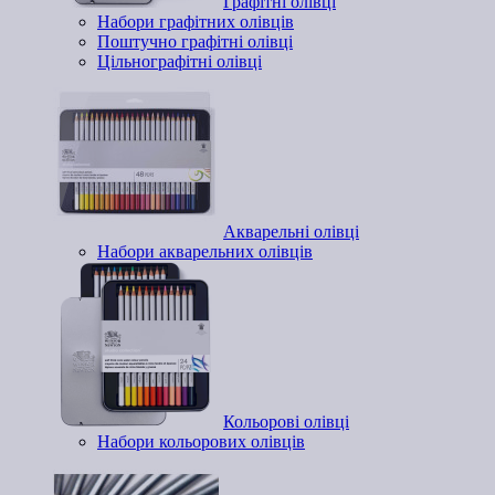
Графітні олівці
Набори графітних олівців
Поштучно графітні олівці
Цільнографітні олівці
Акварельні олівці
Набори акварельних олівців
Кольорові олівці
Набори кольорових олівців