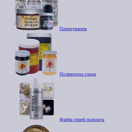
Патинування
Поліментна глина
Фарба спрей позолота