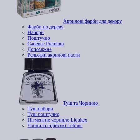
Акрилові фарби для декору
Фарби по дереву
Набори
Поштучно
Cadence Premium
Допоміжне
Рельєфні акрилові пасти
Туш та Чорнило
Туш набори
Туш поштучно
Пігментне чорнило Liquitex
Чорнила індійські Lefranc