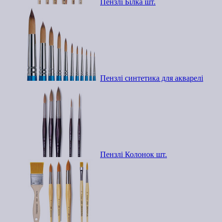
Пензлі Білка шт.
Пензлі синтетика для акварелі
Пензлі Колонок шт.