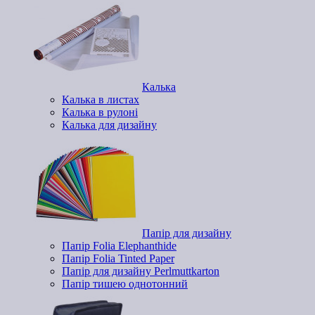
Калька
Калька в листах
Калька в рулоні
Калька для дизайну
Папір для дизайну
Папір Folia Elephanthide
Папір Folia Tinted Paper
Папір для дизайну Perlmuttkarton
Папір тишею однотонний