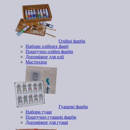
Олійні фарби
Набори олійних фарб
Поштучно олійні фарби
Допоміжне для олії
Мастихіни
Гуашові фарби
Набори гуаш
Поштучно гуашеві фарби
Допоміжне для гуаші