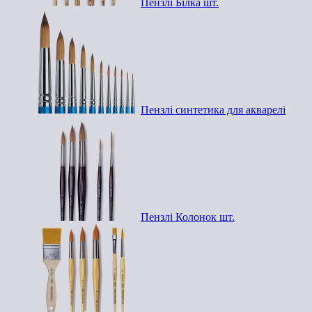
Пензлі Білка шт.
Пензлі синтетика для акварелі
Пензлі Колонок шт.