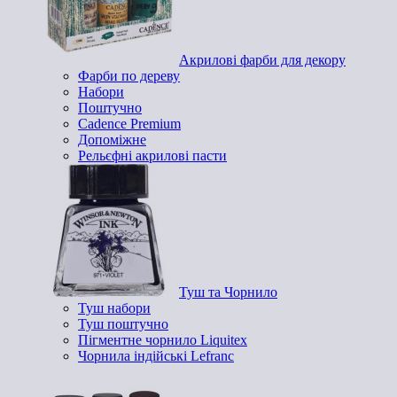
Акрилові фарби для декору
Фарби по дереву
Набори
Поштучно
Cadence Premium
Допоміжне
Рельєфні акрилові пасти
Туш та Чорнило
Туш набори
Туш поштучно
Пігментне чорнило Liquitex
Чорнила індійські Lefranc