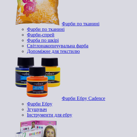
Фарби по тканині
Фарби по тканині
Фарби-спрей
Фарба по шкірі
Світлонакопичувальна фарба
Допоміжне для текстилю
Фарби Ебру Cadence
Фарби Ебру
Згущувач
Інструменти для ебру