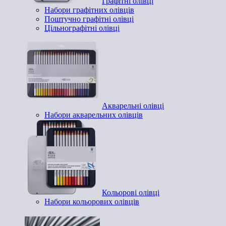
Графітні олівці
Набори графітних олівців
Поштучно графітні олівці
Цільнографітні олівці
Акварельні олівці
Набори акварельних олівців
Кольорові олівці
Набори кольорових олівців