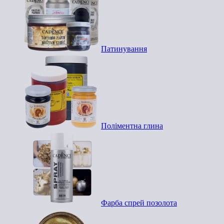
Патинування
Поліментна глина
Фарба спрей позолота