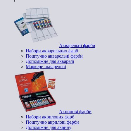
Акварельні фарби
Набори акварельних фарб
Поштучно акварельні фарби
Допоміжне для акварелі
Маркери акварельні
Акрилові фарби
Набори акрилових фарб
Поштучно акрилові фарби
Допоміжне для акрилу