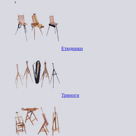
Етюдники
Триноги