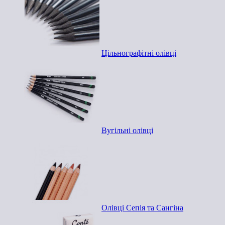
Цільнографітні олівці
Вугільні олівці
Олівці Сепія та Сангіна