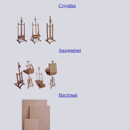
Студійні
Академічні
Настільні