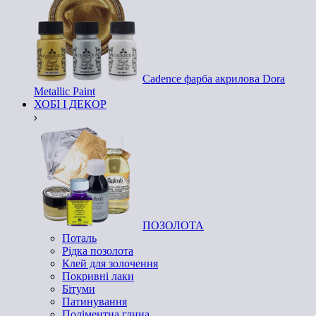
Cadence фарба акрилова Dora
Metallic Paint
ХОБІ І ДЕКОР
ПОЗОЛОТА
Поталь
Рідка позолота
Клей для золочення
Покривні лаки
Бітуми
Патинування
Поліментна глина