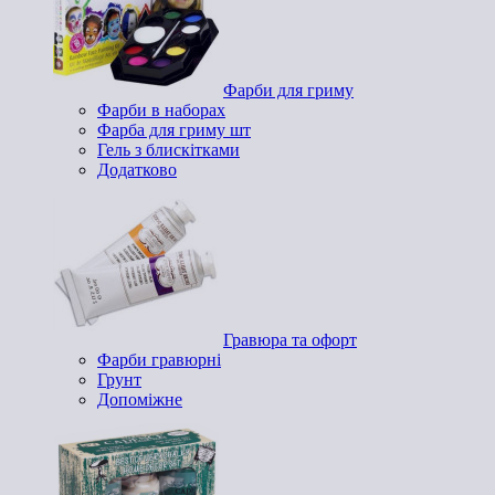
Фарби для гриму
Фарби в наборах
Фарба для гриму шт
Гель з блискітками
Додатково
Гравюра та офорт
Фарби гравюрні
Грунт
Допоміжне