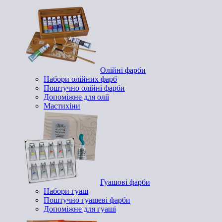
Олійні фарби
Набори олійних фарб
Поштучно олійні фарби
Допоміжне для олії
Мастихіни
Гуашові фарби
Набори гуаш
Поштучно гуашеві фарби
Допоміжне для гуаші