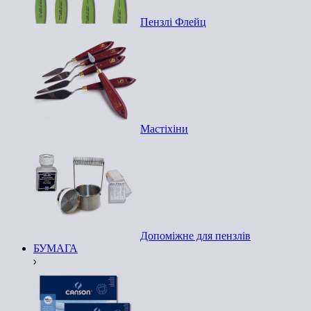
Пензлі Флейц
Мастіхіни
Допоміжне для пензлів
БУМАГА