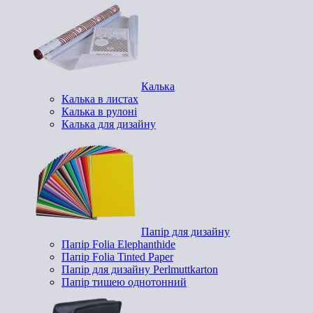
Калька
Калька в листах
Калька в рулоні
Калька для дизайну
Папір для дизайну
Папір Folia Elephanthide
Папір Folia Tinted Paper
Папір для дизайну Perlmuttkarton
Папір тишею однотонний