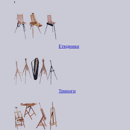
Етюдники
Триноги