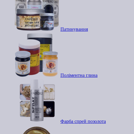
Патинування
Поліментна глина
Фарба спрей позолота