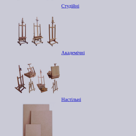
Студійні
Академічні
Настільні