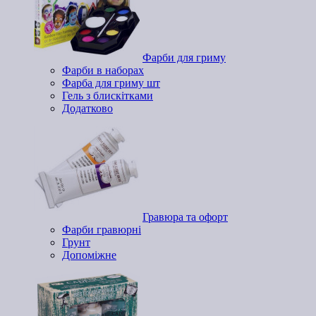
Фарби для гриму
Фарби в наборах
Фарба для гриму шт
Гель з блискітками
Додатково
Гравюра та офорт
Фарби гравюрні
Грунт
Допоміжне