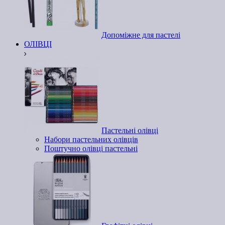
Допоміжне для пастелі
ОЛІВЦІ
Пастельні олівці
Набори пастельних олівців
Поштучно олівці пастельні