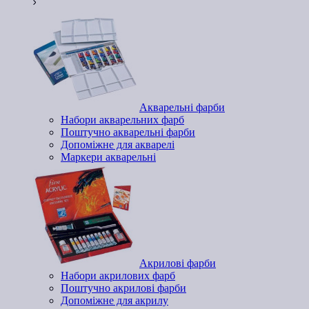
Акварельні фарби
Набори акварельних фарб
Поштучно акварельні фарби
Допоміжне для акварелі
Маркери акварельні
Акрилові фарби
Набори акрилових фарб
Поштучно акрилові фарби
Допоміжне для акрилу