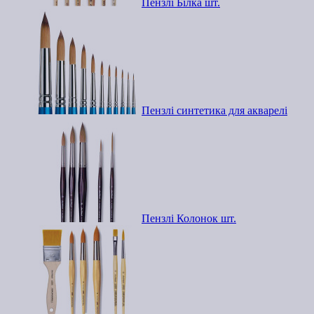
Пензлі Білка шт.
Пензлі синтетика для акварелі
Пензлі Колонок шт.