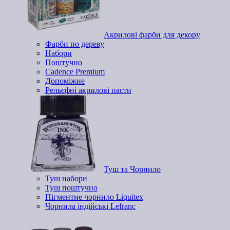
Акрилові фарби для декору
Фарби по дереву
Набори
Поштучно
Cadence Premium
Допоміжне
Рельєфні акрилові пасти
Туш та Чорнило
Туш набори
Туш поштучно
Пігментне чорнило Liquitex
Чорнила індійські Lefranc