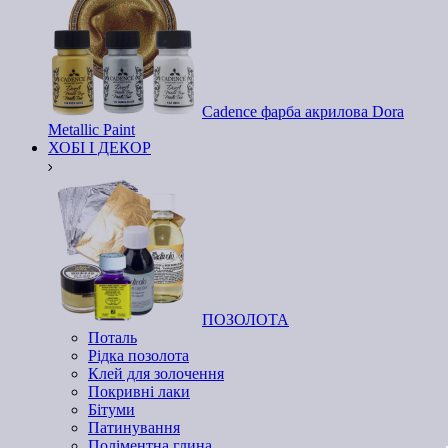
Cadence фарба акрилова Dora
Metallic Paint
ХОБІ І ДЕКОР
ПОЗОЛОТА
Поталь
Рідка позолота
Клей для золочення
Покривні лаки
Бітуми
Патинування
Поліментна глина