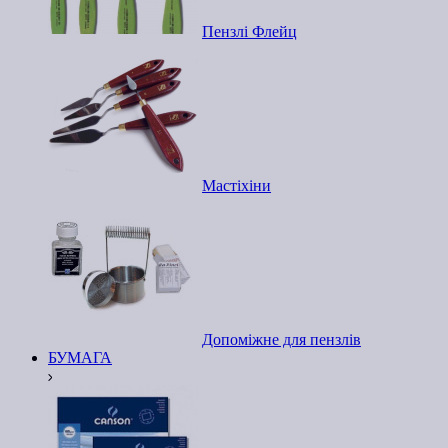
Пензлі Флейц
Мастіхіни
Допоміжне для пензлів
БУМАГА