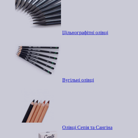
Цільнографітні олівці
Вугільні олівці
Олівці Сепія та Сангіна