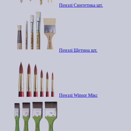
Пензлі Синтетика шт.
Пензлі Щетина шт.
Пензлі Winsor Мікс