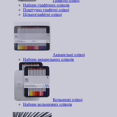
Графітні олівці
Набори графітних олівців
Поштучно графітні олівці
Цільнографітні олівці
Акварельні олівці
Набори акварельних олівців
Кольорові олівці
Набори кольорових олівців