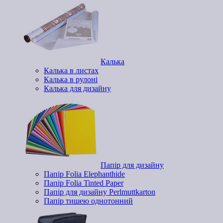
Калька
Калька в листах
Калька в рулоні
Калька для дизайну
Папір для дизайну
Папір Folia Elephanthide
Папір Folia Tinted Paper
Папір для дизайну Perlmuttkarton
Папір тишею однотонний