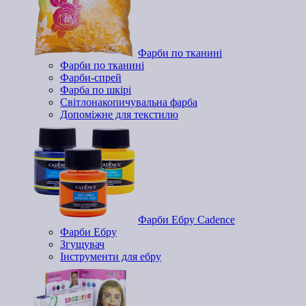
Фарби по тканині
Фарби по тканині
Фарби-спрей
Фарба по шкірі
Світлонакопичувальна фарба
Допоміжне для текстилю
Фарби Ебру Cadence
Фарби Ебру
Згущувач
Інструменти для ебру