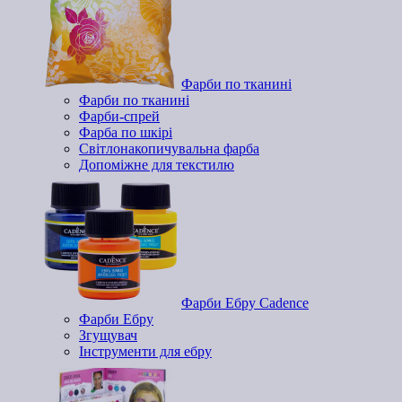
Фарби по тканині
Фарби по тканині
Фарби-спрей
Фарба по шкірі
Світлонакопичувальна фарба
Допоміжне для текстилю
Фарби Ебру Cadence
Фарби Ебру
Згущувач
Інструменти для ебру