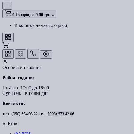
0
Товарів,
на
0.00 грн
В кошику немає товарів :(
Особистий кабінет
Робочі години:
Пн-Пт с 10:00 до 18:00
Суб-Нед. - вихідні дні
Контакти:
тел. (
050)
604
08
22
тел. (
098)
673
42
06
м. Київ
ФАРБИ