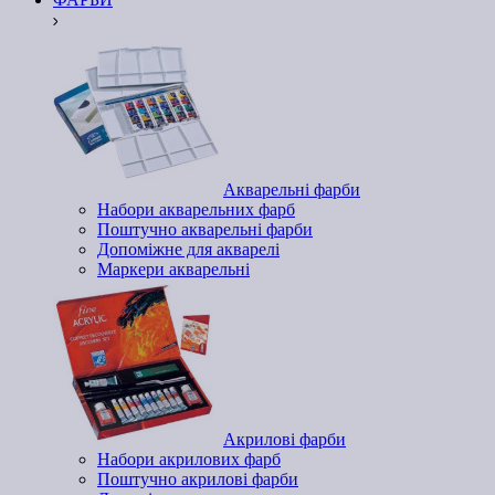
Акварельні фарби
Набори акварельних фарб
Поштучно акварельні фарби
Допоміжне для акварелі
Маркери акварельні
Акрилові фарби
Набори акрилових фарб
Поштучно акрилові фарби