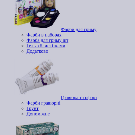
Фарби для гриму
Фарби в наборах
Фарба для гриму шт
Гель з блискітками
Додатково
Гравюра та офорт
Фарби гравюрні
Грунт
Допоміжне