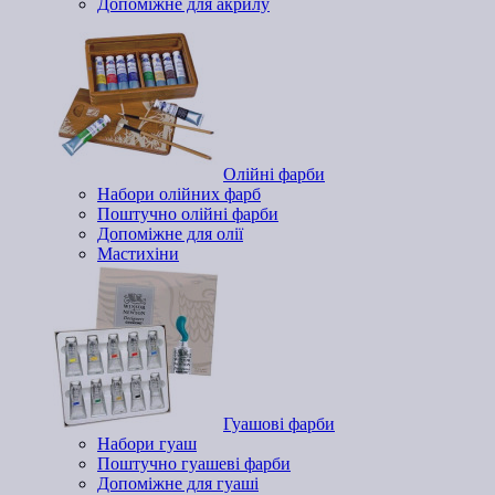
Допоміжне для акрилу
Олійні фарби
Набори олійних фарб
Поштучно олійні фарби
Допоміжне для олії
Мастихіни
Гуашові фарби
Набори гуаш
Поштучно гуашеві фарби
Допоміжне для гуаші