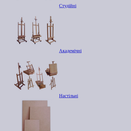
Студійні
Академічні
Настільні