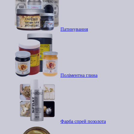
Патинування
Поліментна глина
Фарба спрей позолота