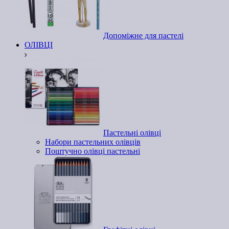
Допоміжне для пастелі
ОЛІВЦІ
Пастельні олівці
Набори пастельних олівців
Поштучно олівці пастельні