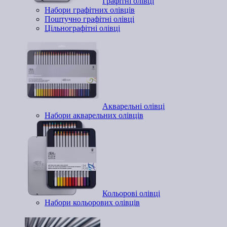
Графітні олівці
Набори графітних олівців
Поштучно графітні олівці
Цільнографітні олівці
Акварельні олівці
Набори акварельних олівців
Кольорові олівці
Набори кольорових олівців