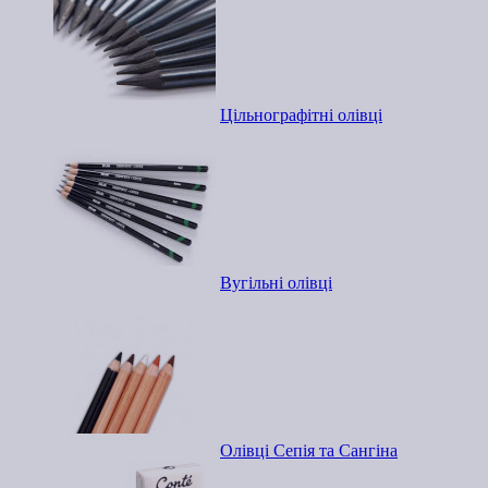
Цільнографітні олівці
Вугільні олівці
Олівці Сепія та Сангіна