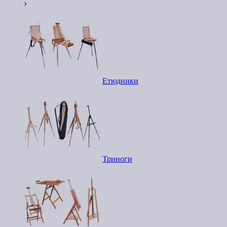
Етюдники
Триноги