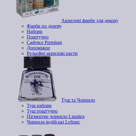
Акрилові фарби для декору
Фарби по дереву
Набори
Поштучно
Cadence Premium
Допоміжне
Рельєфні акрилові пасти
Туш та Чорнило
Туш набори
Туш поштучно
Пігментне чорнило Liquitex
Чорнила індійські Lefranc