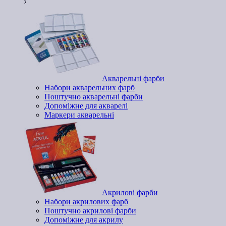
Акварельні фарби
Набори акварельних фарб
Поштучно акварельні фарби
Допоміжне для акварелі
Маркери акварельні
Акрилові фарби
Набори акрилових фарб
Поштучно акрилові фарби
Допоміжне для акрилу