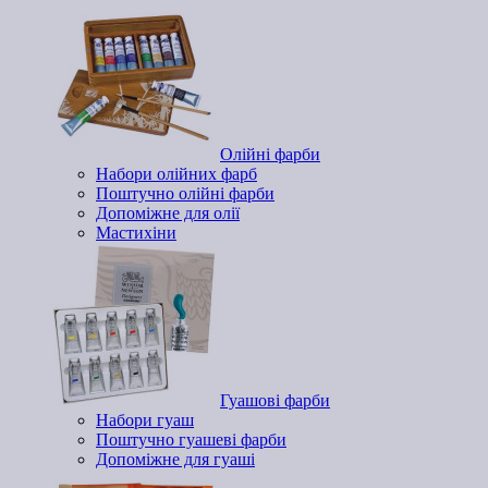
Олійні фарби
Набори олійних фарб
Поштучно олійні фарби
Допоміжне для олії
Мастихіни
Гуашові фарби
Набори гуаш
Поштучно гуашеві фарби
Допоміжне для гуаші