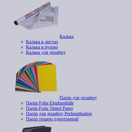
Калька
Калька в листах
Калька в рулоні
Калька для дизайну
Папір для дизайну
Папір Folia Elephanthide
Папір Folia Tinted Paper
Папір для дизайну Perlmuttkarton
Папір тишею однотонний