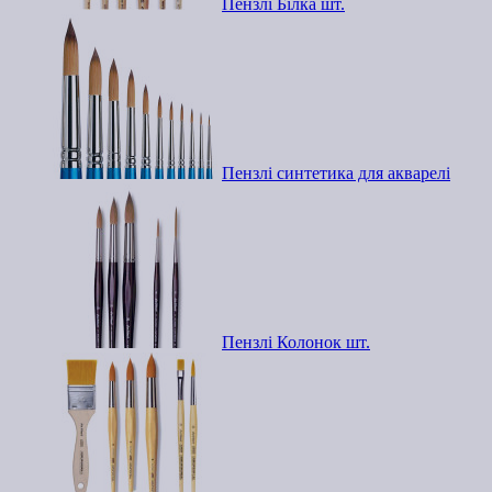
Пензлі Білка шт.
Пензлі синтетика для акварелі
Пензлі Колонок шт.