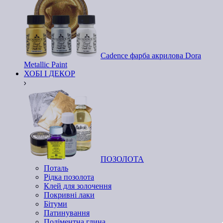
Cadence фарба акрилова Dora
Metallic Paint
ХОБІ І ДЕКОР
ПОЗОЛОТА
Поталь
Рідка позолота
Клей для золочення
Покривні лаки
Бітуми
Патинування
Поліментна глина