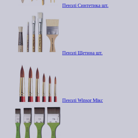
Пензлі Синтетика шт.
Пензлі Щетина шт.
Пензлі Winsor Мікс