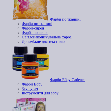
Фарби по тканині
Фарби по тканині
Фарби-спрей
Фарба по шкірі
Світлонакопичувальна фарба
Допоміжне для текстилю
Фарби Ебру Cadence
Фарби Ебру
Згущувач
Інструменти для ебру