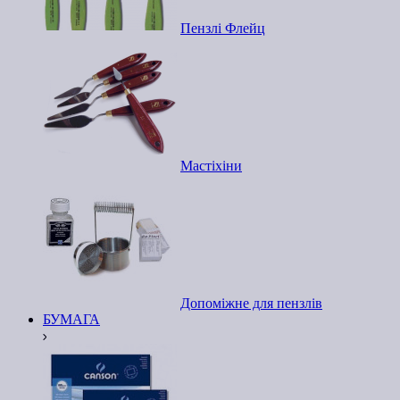
Пензлі Флейц
Мастіхіни
Допоміжне для пензлів
БУМАГА