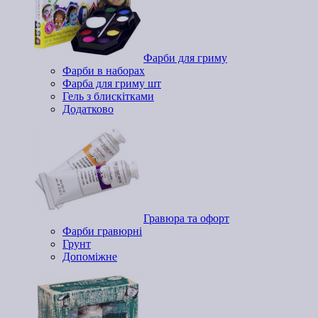
Фарби для гриму
Фарби в наборах
Фарба для гриму шт
Гель з блискітками
Додатково
Гравюра та офорт
Фарби гравюрні
Грунт
Допоміжне