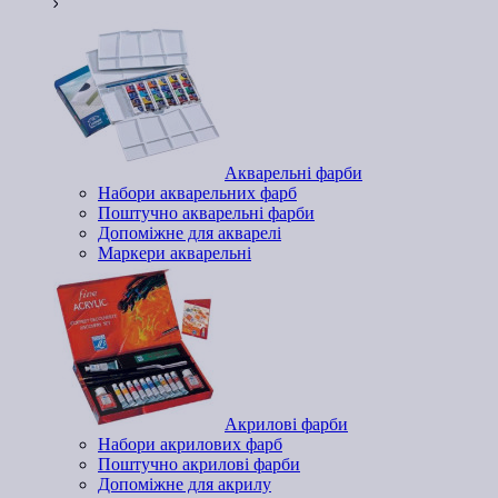
Акварельні фарби
Набори акварельних фарб
Поштучно акварельні фарби
Допоміжне для акварелі
Маркери акварельні
Акрилові фарби
Набори акрилових фарб
Поштучно акрилові фарби
Допоміжне для акрилу