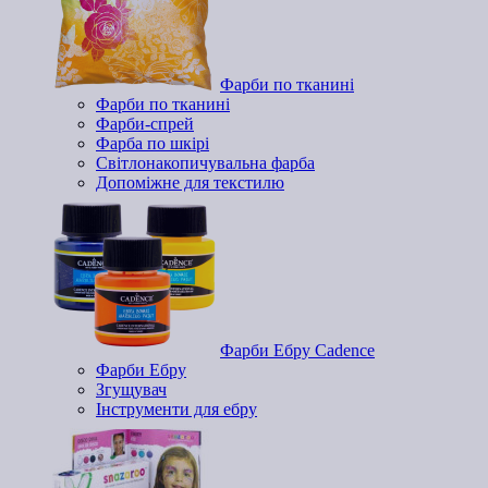
Фарби по тканині
Фарби по тканині
Фарби-спрей
Фарба по шкірі
Світлонакопичувальна фарба
Допоміжне для текстилю
Фарби Ебру Cadence
Фарби Ебру
Згущувач
Інструменти для ебру