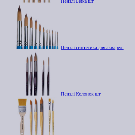
Пензлі Білка шт.
Пензлі синтетика для акварелі
Пензлі Колонок шт.