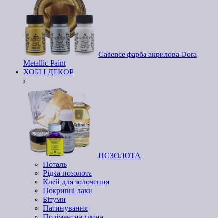
Cadence фарба акрилова Dora
Metallic Paint
ХОБІ І ДЕКОР
ПОЗОЛОТА
Поталь
Рідка позолота
Клей для золочення
Покривні лаки
Бітуми
Патинування
Поліментна глина