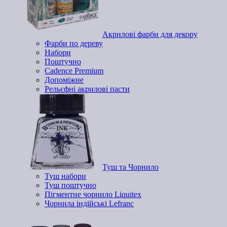
Акрилові фарби для декору
Фарби по дереву
Набори
Поштучно
Cadence Premium
Допоміжне
Рельєфні акрилові пасти
Туш та Чорнило
Туш набори
Туш поштучно
Пігментне чорнило Liquitex
Чорнила індійські Lefranc