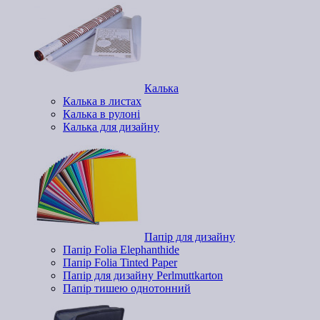
Калька
Калька в листах
Калька в рулоні
Калька для дизайну
Папір для дизайну
Папір Folia Elephanthide
Папір Folia Tinted Paper
Папір для дизайну Perlmuttkarton
Папір тишею однотонний