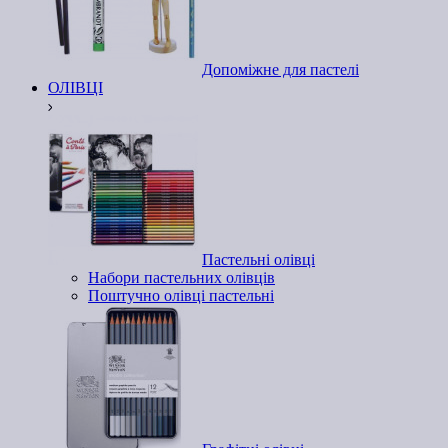
Допоміжне для пастелі
ОЛІВЦІ
Пастельні олівці
Набори пастельних олівців
Поштучно олівці пастельні