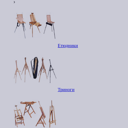
Етюдники
Триноги