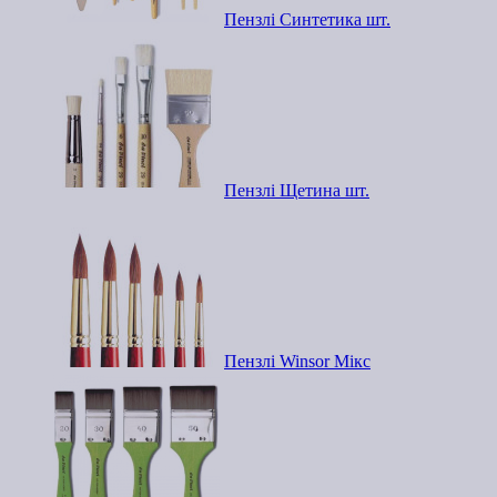
Пензлі Синтетика шт.
Пензлі Щетина шт.
Пензлі Winsor Мікс