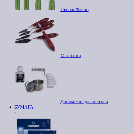
Пензлі Флейц
Мастіхіни
Допоміжне для пензлів
БУМАГА