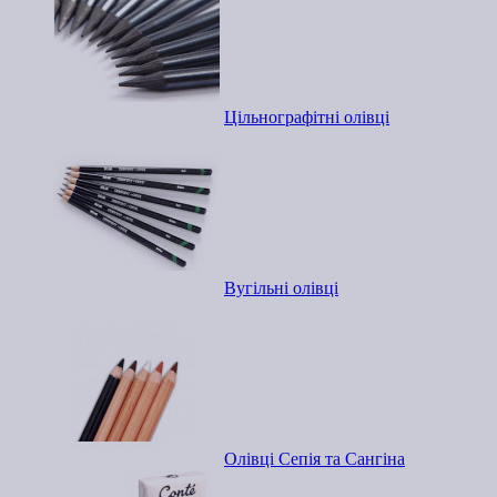
Цільнографітні олівці
Вугільні олівці
Олівці Сепія та Сангіна