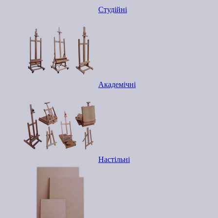
Студійні
Академічні
Настільні