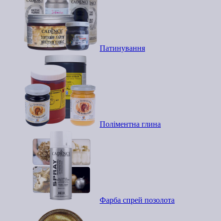
Патинування
Поліментна глина
Фарба спрей позолота