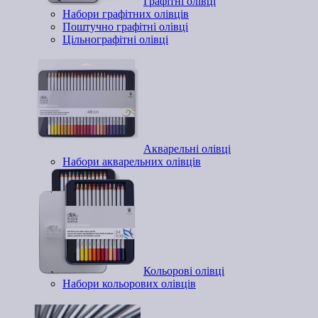
Графітні олівці
Набори графітних олівців
Поштучно графітні олівці
Цільнографітні олівці
Акварельні олівці
Набори акварельних олівців
Кольорові олівці
Набори кольорових олівців