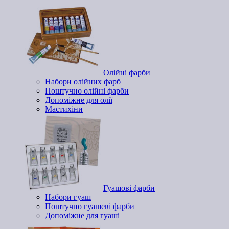
Олійні фарби
Набори олійних фарб
Поштучно олійні фарби
Допоміжне для олії
Мастихіни
Гуашові фарби
Набори гуаш
Поштучно гуашеві фарби
Допоміжне для гуаші