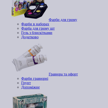
Фарби для гриму
Фарби в наборах
Фарба для гриму шт
Гель з блискітками
Додатково
Гравюра та офорт
Фарби гравюрні
Грунт
Допоміжне