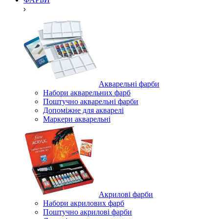
Акварельні фарби
Набори акварельних фарб
Поштучно акварельні фарби
Допоміжне для акварелі
Маркери акварельні
Акрилові фарби
Набори акрилових фарб
Поштучно акрилові фарби