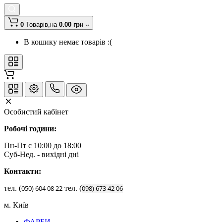
0
Товарів,
на
0.00 грн
В кошику немає товарів :(
Особистий кабінет
Робочі години:
Пн-Пт с 10:00 до 18:00
Суб-Нед. - вихідні дні
Контакти:
тел. (
050)
604
08
22
тел. (
098)
673
42
06
м. Київ
ФАРБИ