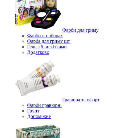
Фарби для гриму
Фарби в наборах
Фарба для гриму шт
Гель з блискітками
Додатково
Гравюра та офорт
Фарби гравюрні
Грунт
Допоміжне