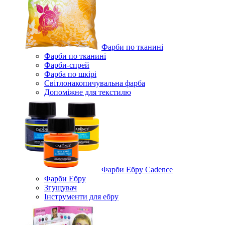
Фарби по тканині
Фарби по тканині
Фарби-спрей
Фарба по шкірі
Світлонакопичувальна фарба
Допоміжне для текстилю
Фарби Ебру Cadence
Фарби Ебру
Згущувач
Інструменти для ебру