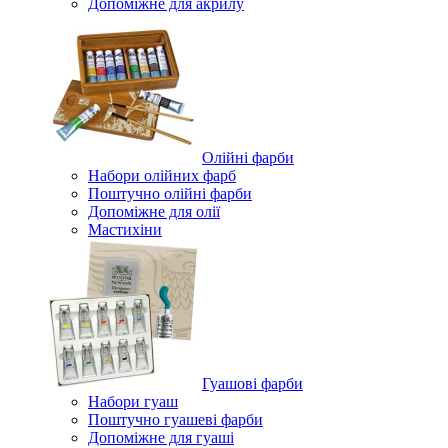
Допоміжне для акрилу
Олійні фарби
Набори олійних фарб
Поштучно олійні фарби
Допоміжне для олії
Мастихіни
Гуашові фарби
Набори гуаш
Поштучно гуашеві фарби
Допоміжне для гуаші