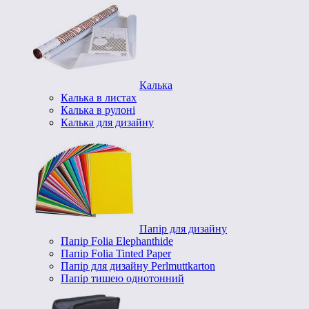
Калька
Калька в листах
Калька в рулоні
Калька для дизайну
Папір для дизайну
Папір Folia Elephanthide
Папір Folia Tinted Paper
Папір для дизайну Perlmuttkarton
Папір тишею однотонний