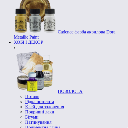
Cadence фарба акрилова Dora
Metallic Paint
ХОБІ І ДЕКОР
ПОЗОЛОТА
Поталь
Рідка позолота
Клей для золочення
Покривні лаки
Бітуми
Патинування
Поліментна глина