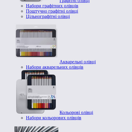
Графітні олівці
Набори графітних олівців
Поштучно графітні олівці
Цільнографітні олівці
Акварельні олівці
Набори акварельних олівців
Кольорові олівці
Набори кольорових олівців