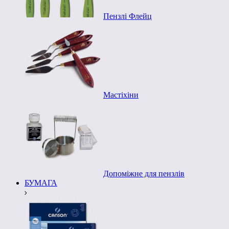
Пензлі Флейц
Мастіхіни
Допоміжне для пензлів
БУМАГА