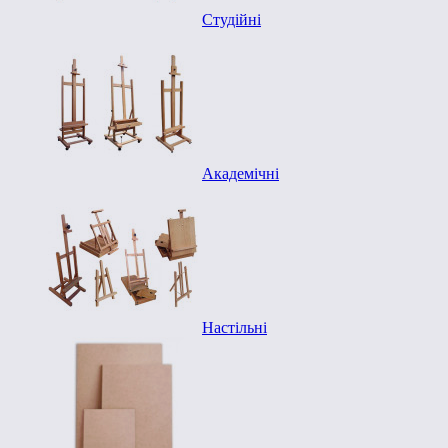
Студійні
Академічні
Настільні