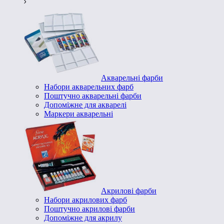
Акварельні фарби
Набори акварельних фарб
Поштучно акварельні фарби
Допоміжне для акварелі
Маркери акварельні
Акрилові фарби
Набори акрилових фарб
Поштучно акрилові фарби
Допоміжне для акрилу