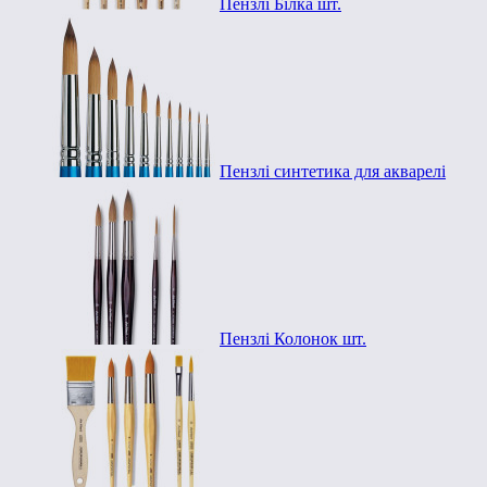
Пензлі Білка шт.
Пензлі синтетика для акварелі
Пензлі Колонок шт.