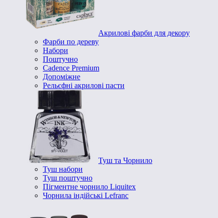
Акрилові фарби для декору
Фарби по дереву
Набори
Поштучно
Cadence Premium
Допоміжне
Рельєфні акрилові пасти
Туш та Чорнило
Туш набори
Туш поштучно
Пігментне чорнило Liquitex
Чорнила індійські Lefranc