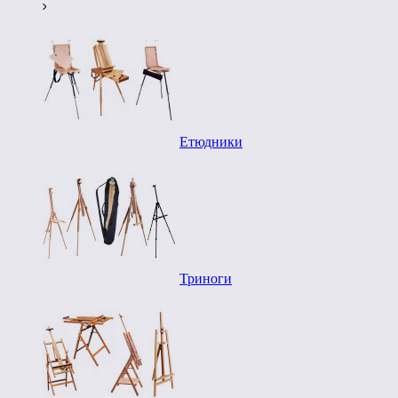
Етюдники
Триноги