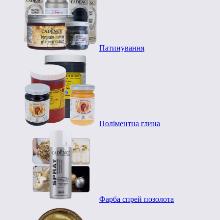
Патинування
Поліментна глина
Фарба спрей позолота