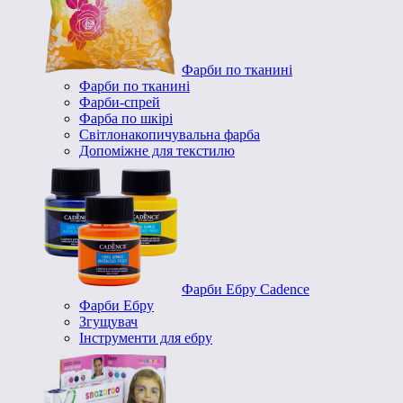
Фарби по тканині
Фарби по тканині
Фарби-спрей
Фарба по шкірі
Світлонакопичувальна фарба
Допоміжне для текстилю
Фарби Ебру Cadence
Фарби Ебру
Згущувач
Інструменти для ебру