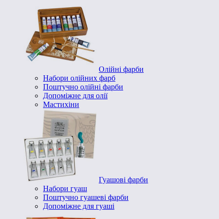
Олійні фарби
Набори олійних фарб
Поштучно олійні фарби
Допоміжне для олії
Мастихіни
Гуашові фарби
Набори гуаш
Поштучно гуашеві фарби
Допоміжне для гуаші