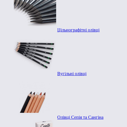
Цільнографітні олівці
Вугільні олівці
Олівці Сепія та Сангіна