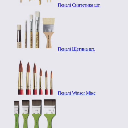
Пензлі Синтетика шт.
Пензлі Щетина шт.
Пензлі Winsor Мікс