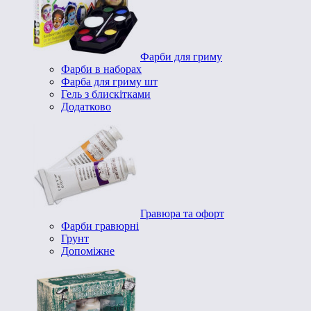
Фарби для гриму
Фарби в наборах
Фарба для гриму шт
Гель з блискітками
Додатково
Гравюра та офорт
Фарби гравюрні
Грунт
Допоміжне