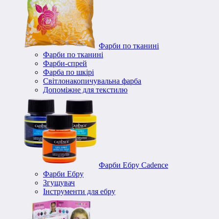
Фарби по тканині
Фарби по тканині
Фарби-спрей
Фарба по шкірі
Світлонакопичувальна фарба
Допоміжне для текстилю
Фарби Ебру Cadence
Фарби Ебру
Згущувач
Інструменти для ебру