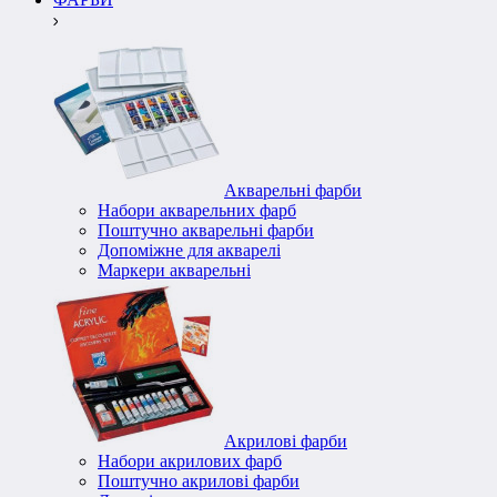
Акварельні фарби
Набори акварельних фарб
Поштучно акварельні фарби
Допоміжне для акварелі
Маркери акварельні
Акрилові фарби
Набори акрилових фарб
Поштучно акрилові фарби