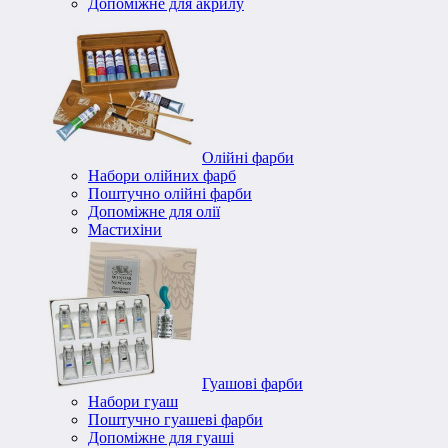
Допоміжне для акрилу
Олійні фарби
Набори олійних фарб
Поштучно олійні фарби
Допоміжне для олії
Мастихіни
Гуашові фарби
Набори гуаш
Поштучно гуашеві фарби
Допоміжне для гуаші