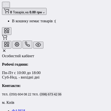
0
Товарів,
на
0.00 грн
В кошику немає товарів :(
Особистий кабінет
Робочі години:
Пн-Пт с 10:00 до 18:00
Суб-Нед. - вихідні дні
Контакти:
тел. (
050)
604
08
22
тел. (
098)
673
42
06
м. Київ
ФАРБИ