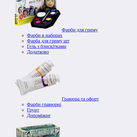
Фарби для гриму
Фарби в наборах
Фарба для гриму шт
Гель з блискітками
Додатково
Гравюра та офорт
Фарби гравюрні
Грунт
Допоміжне