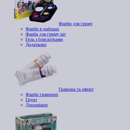
Фарби для гриму
Фарби в наборах
Фарба для гриму шт
Гель з блискітками
Додатково
Гравюра та офорт
Фарби гравюрні
Грунт
Допоміжне