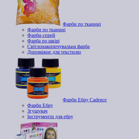
Фарби по тканині
Фарби по тканині
Фарби-спрей
Фарба по шкірі
Світлонакопичувальна фарба
Допоміжне для текстилю
Фарби Ебру Cadence
Фарби Ебру
Згущувач
Інструменти для ебру