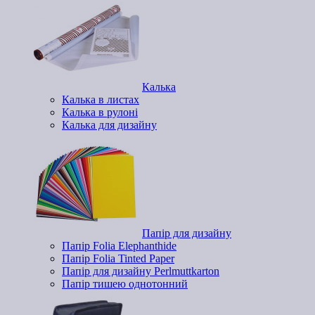
Калька
Калька в листах
Калька в рулоні
Калька для дизайну
Папір для дизайну
Папір Folia Elephanthide
Папір Folia Tinted Paper
Папір для дизайну Perlmuttkarton
Папір тишею однотонний