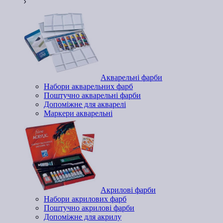
Акварельні фарби
Набори акварельних фарб
Поштучно акварельні фарби
Допоміжне для акварелі
Маркери акварельні
Акрилові фарби
Набори акрилових фарб
Поштучно акрилові фарби
Допоміжне для акрилу