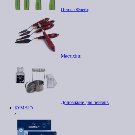
Пензлі Флейц
Мастіхіни
Допоміжне для пензлів
БУМАГА