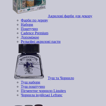
Акрилові фарби для декору
Фарби по дереву
Набори
Поштучно
Cadence Premium
Допоміжне
Рельєфні акрилові пасти
Туш та Чорнило
Туш набори
Туш поштучно
Пігментне чорнило Liquitex
Чорнила індійські Lefranc