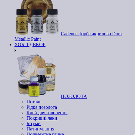
Cadence фарба акрилова Dora
Metallic Paint
ХОБІ І ДЕКОР
ПОЗОЛОТА
Поталь
Рідка позолота
Клей для золочення
Покривні лаки
Бітуми
Патинування
Поліментна глина