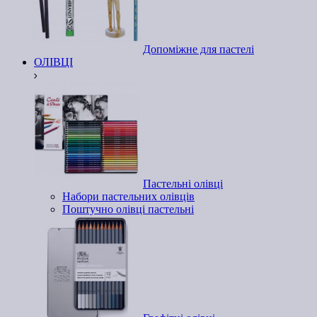
Допоміжне для пастелі
ОЛІВЦІ
Пастельні олівці
Набори пастельних олівців
Поштучно олівці пастельні