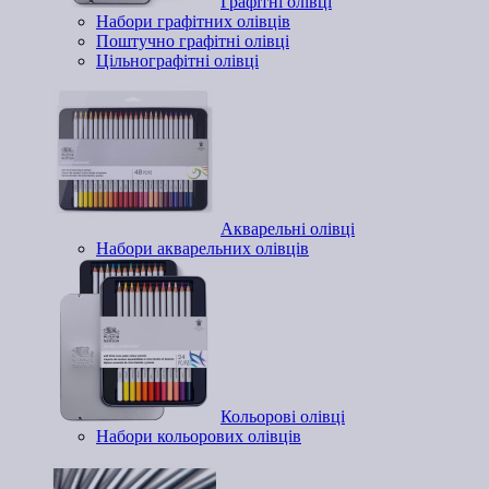
Графітні олівці
Набори графітних олівців
Поштучно графітні олівці
Цільнографітні олівці
Акварельні олівці
Набори акварельних олівців
Кольорові олівці
Набори кольорових олівців