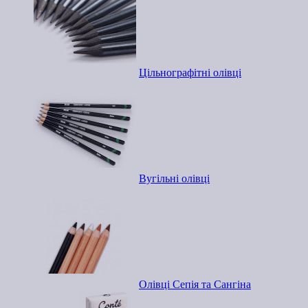
Цільнографітні олівці
Вугільні олівці
Олівці Сепія та Сангіна