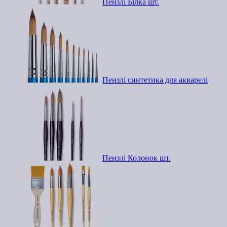
Пензлі Білка шт.
Пензлі синтетика для акварелі
Пензлі Колонок шт.