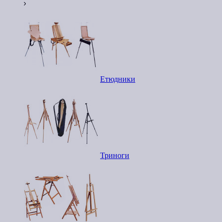
Етюдники
Триноги