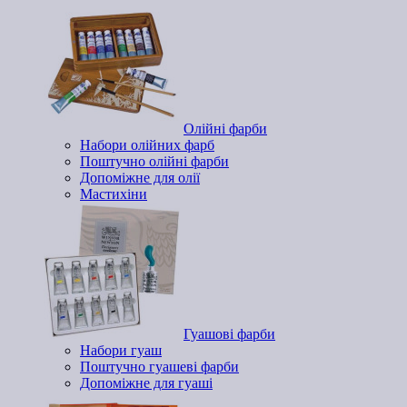
Олійні фарби
Набори олійних фарб
Поштучно олійні фарби
Допоміжне для олії
Мастихіни
Гуашові фарби
Набори гуаш
Поштучно гуашеві фарби
Допоміжне для гуаші