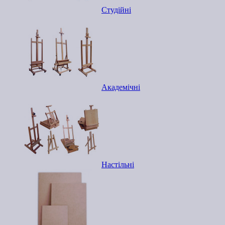
Студійні
Академічні
Настільні