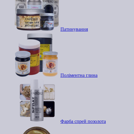
Патинування
Поліментна глина
Фарба спрей позолота