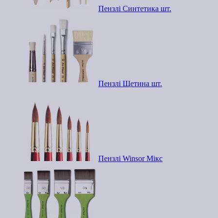
Пензлі Синтетика шт.
Пензлі Щетина шт.
Пензлі Winsor Мікс