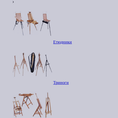
Етюдники
Триноги