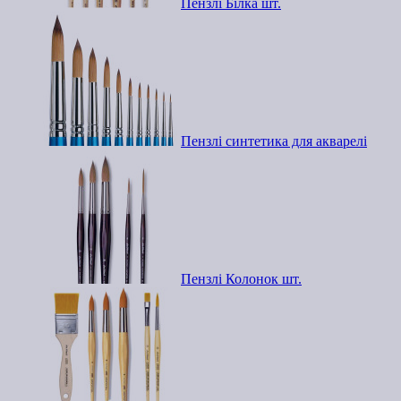
Пензлі Білка шт.
Пензлі синтетика для акварелі
Пензлі Колонок шт.