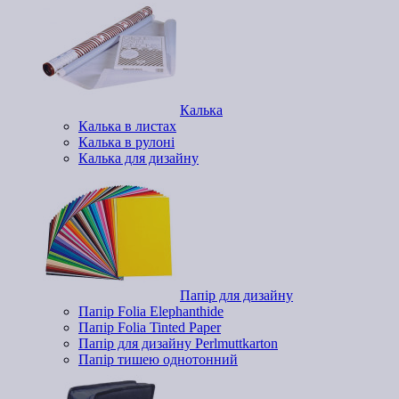
Калька
Калька в листах
Калька в рулоні
Калька для дизайну
Папір для дизайну
Папір Folia Elephanthide
Папір Folia Tinted Paper
Папір для дизайну Perlmuttkarton
Папір тишею однотонний