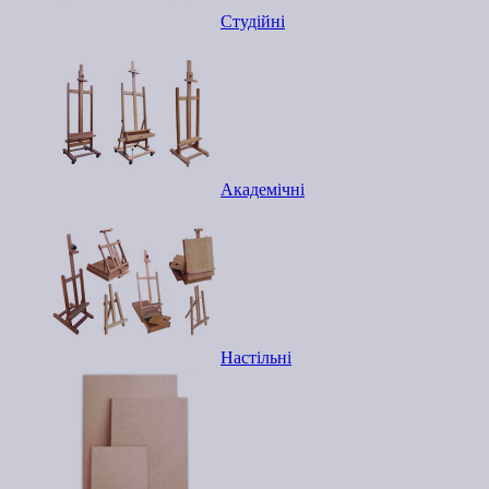
Студійні
Академічні
Настільні