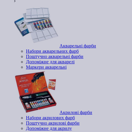
Акварельні фарби
Набори акварельних фарб
Поштучно акварельні фарби
Допоміжне для акварелі
Маркери акварельні
Акрилові фарби
Набори акрилових фарб
Поштучно акрилові фарби
Допоміжне для акрилу