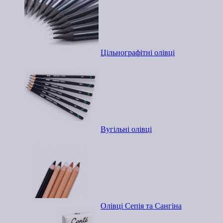
Цільнографітні олівці
Вугільні олівці
Олівці Сепія та Сангіна