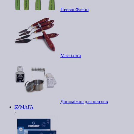
Пензлі Флейц
Мастіхіни
Допоміжне для пензлів
БУМАГА