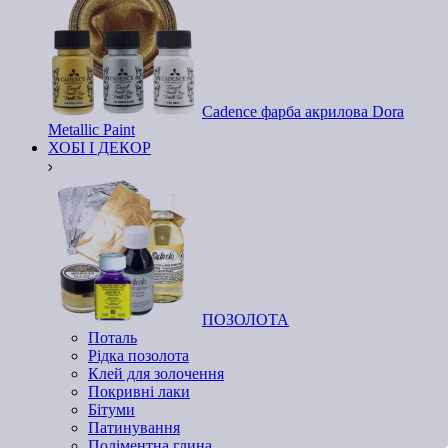
Cadence фарба акрилова Dora
Metallic Paint
ХОБІ І ДЕКОР
ПОЗОЛОТА
Поталь
Рідка позолота
Клей для золочення
Покривні лаки
Бітуми
Патинування
Поліментна глина