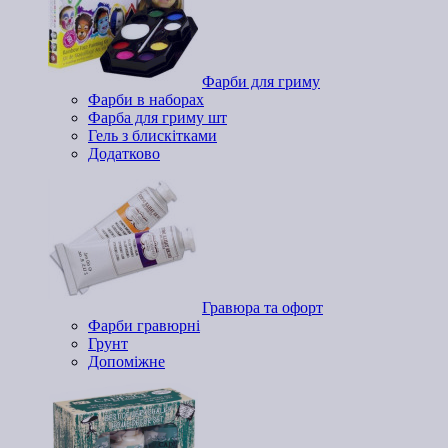
Фарби для гриму
Фарби в наборах
Фарба для гриму шт
Гель з блискітками
Додатково
Гравюра та офорт
Фарби гравюрні
Грунт
Допоміжне