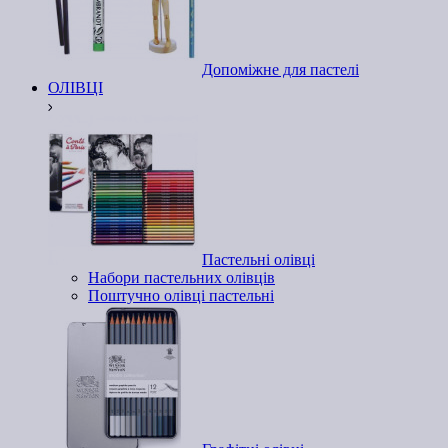
Допоміжне для пастелі
ОЛІВЦІ
Пастельні олівці
Набори пастельних олівців
Поштучно олівці пастельні