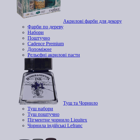
Акрилові фарби для декору
Фарби по дереву
Набори
Поштучно
Cadence Premium
Допоміжне
Рельєфні акрилові пасти
Туш та Чорнило
Туш набори
Туш поштучно
Пігментне чорнило Liquitex
Чорнила індійські Lefranc