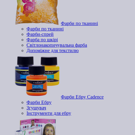
Фарби по тканині
Фарби по тканині
Фарби-спрей
Фарба по шкірі
Світлонакопичувальна фарба
Допоміжне для текстилю
Фарби Ебру Cadence
Фарби Ебру
Згущувач
Інструменти для ебру