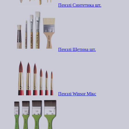
Пензлі Синтетика шт.
Пензлі Щетина шт.
Пензлі Winsor Мікс