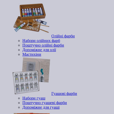
Олійні фарби
Набори олійних фарб
Поштучно олійні фарби
Допоміжне для олії
Мастихіни
Гуашові фарби
Набори гуаш
Поштучно гуашеві фарби
Допоміжне для гуаші