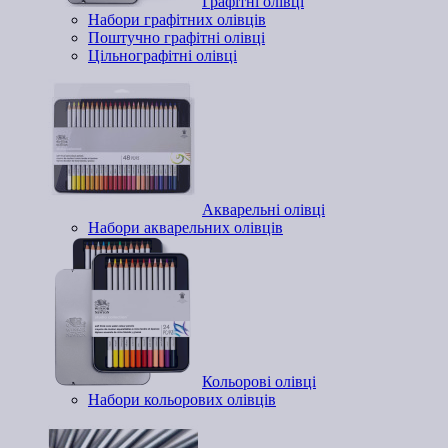
Графітні олівці
Набори графітних олівців
Поштучно графітні олівці
Цільнографітні олівці
Акварельні олівці
Набори акварельних олівців
Кольорові олівці
Набори кольорових олівців