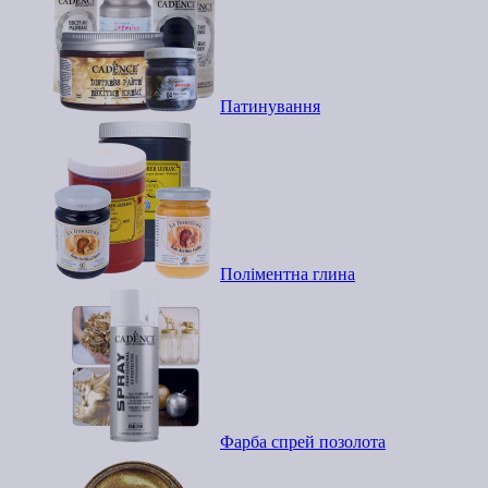
Патинування
Поліментна глина
Фарба спрей позолота