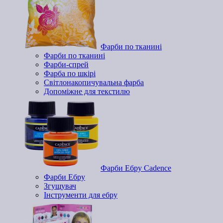
Фарби по тканині
Фарби по тканині
Фарби-спрей
Фарба по шкірі
Світлонакопичувальна фарба
Допоміжне для текстилю
Фарби Ебру Cadence
Фарби Ебру
Згущувач
Інструменти для ебру