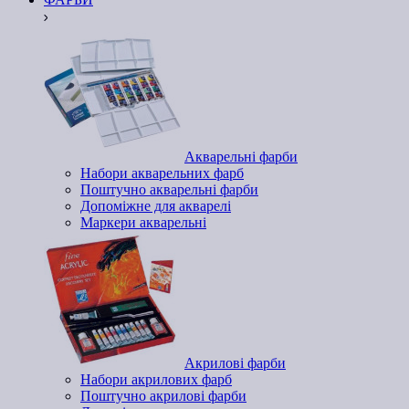
Акварельні фарби
Набори акварельних фарб
Поштучно акварельні фарби
Допоміжне для акварелі
Маркери акварельні
Акрилові фарби
Набори акрилових фарб
Поштучно акрилові фарби