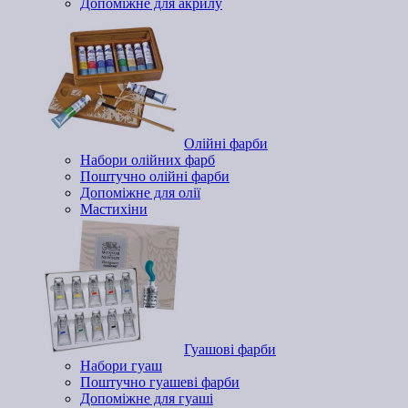
Допоміжне для акрилу
Олійні фарби
Набори олійних фарб
Поштучно олійні фарби
Допоміжне для олії
Мастихіни
Гуашові фарби
Набори гуаш
Поштучно гуашеві фарби
Допоміжне для гуаші