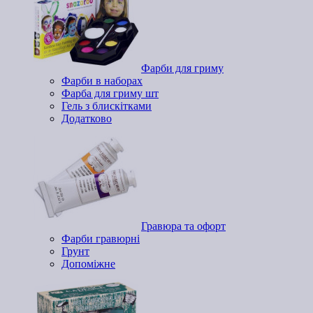
Фарби для гриму
Фарби в наборах
Фарба для гриму шт
Гель з блискітками
Додатково
Гравюра та офорт
Фарби гравюрні
Грунт
Допоміжне