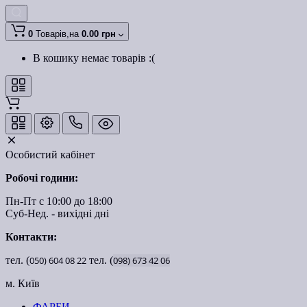
0
Товарів,
на
0.00 грн
В кошику немає товарів :(
Особистий кабінет
Робочі години:
Пн-Пт с 10:00 до 18:00
Суб-Нед. - вихідні дні
Контакти:
тел. (
050)
604
08
22
тел. (
098)
673
42
06
м. Київ
ФАРБИ