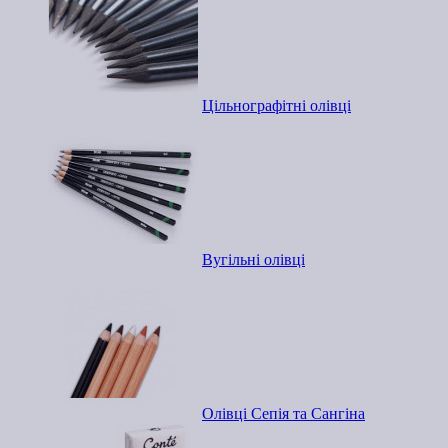
Цільнографітні олівці
Вугільні олівці
Олівці Сепія та Сангіна