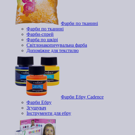
Фарби по тканині
Фарби по тканині
Фарби-спрей
Фарба по шкірі
Світлонакопичувальна фарба
Допоміжне для текстилю
Фарби Ебру Cadence
Фарби Ебру
Згущувач
Інструменти для ебру