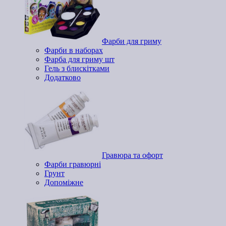
Фарби для гриму
Фарби в наборах
Фарба для гриму шт
Гель з блискітками
Додатково
Гравюра та офорт
Фарби гравюрні
Грунт
Допоміжне