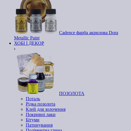
Cadence фарба акрилова Dora
Metallic Paint
ХОБІ І ДЕКОР
ПОЗОЛОТА
Поталь
Рідка позолота
Клей для золочення
Покривні лаки
Бітуми
Патинування
Поліментна глина