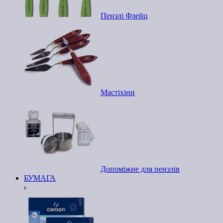
Пензлі Флейц
Мастіхіни
Допоміжне для пензлів
БУМАГА