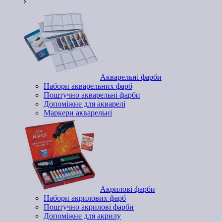
Акварельні фарби
Набори акварельних фарб
Поштучно акварельні фарби
Допоміжне для акварелі
Маркери акварельні
Акрилові фарби
Набори акрилових фарб
Поштучно акрилові фарби
Допоміжне для акрилу