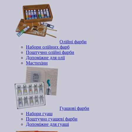
Олійні фарби
Набори олійних фарб
Поштучно олійні фарби
Допоміжне для олії
Мастихіни
Гуашові фарби
Набори гуаш
Поштучно гуашеві фарби
Допоміжне для гуаші