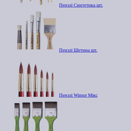
Пензлі Синтетика шт.
Пензлі Щетина шт.
Пензлі Winsor Мікс