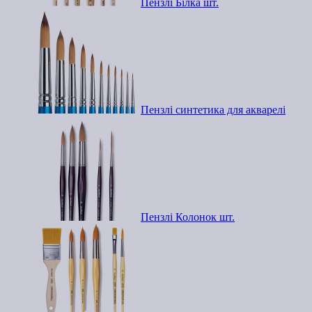
Пензлі Білка шт.
Пензлі синтетика для акварелі
Пензлі Колонок шт.