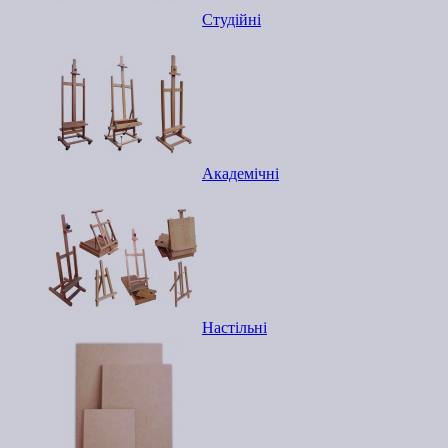
Студійні
Академічні
Настільні