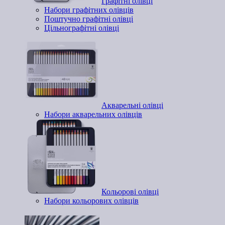
Графітні олівці
Набори графітних олівців
Поштучно графітні олівці
Цільнографітні олівці
Акварельні олівці
Набори акварельних олівців
Кольорові олівці
Набори кольорових олівців