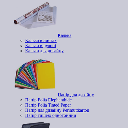
Калька
Калька в листах
Калька в рулоні
Калька для дизайну
Папір для дизайну
Папір Folia Elephanthide
Папір Folia Tinted Paper
Папір для дизайну Perlmuttkarton
Папір тишею однотонний