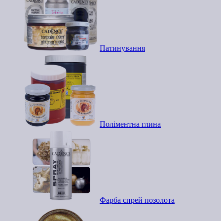
Патинування
Поліментна глина
Фарба спрей позолота