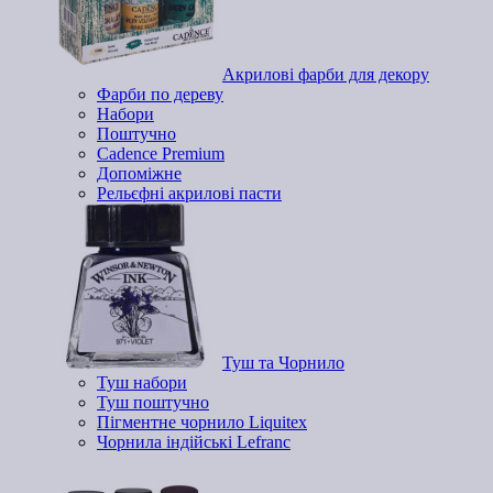
Акрилові фарби для декору
Фарби по дереву
Набори
Поштучно
Cadence Premium
Допоміжне
Рельєфні акрилові пасти
Туш та Чорнило
Туш набори
Туш поштучно
Пігментне чорнило Liquitex
Чорнила індійські Lefranc