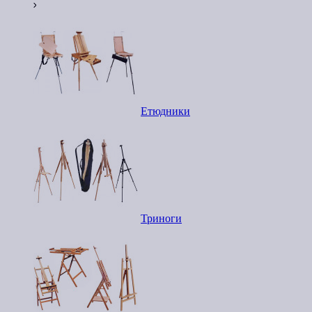
Етюдники
Триноги