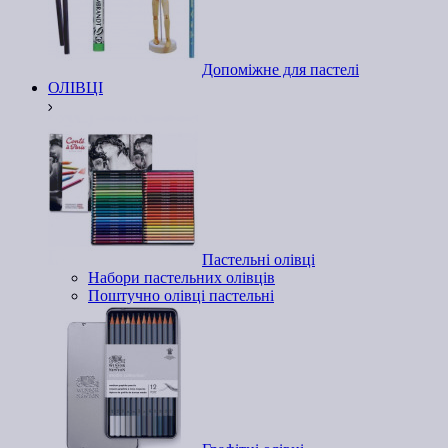
Допоміжне для пастелі
ОЛІВЦІ
Пастельні олівці
Набори пастельних олівців
Поштучно олівці пастельні