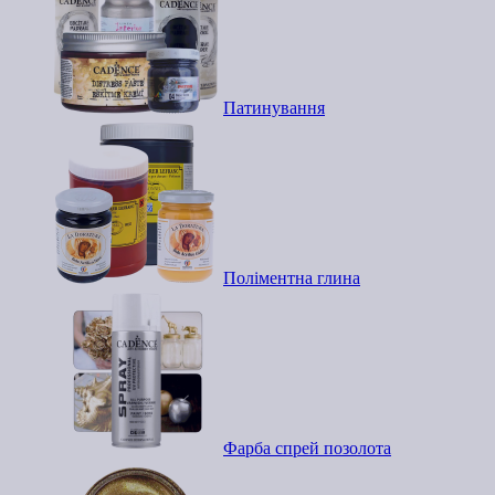
Патинування
Поліментна глина
Фарба спрей позолота