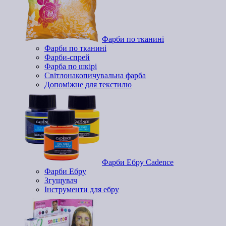
Фарби по тканині
Фарби по тканині
Фарби-спрей
Фарба по шкірі
Світлонакопичувальна фарба
Допоміжне для текстилю
Фарби Ебру Cadence
Фарби Ебру
Згущувач
Інструменти для ебру