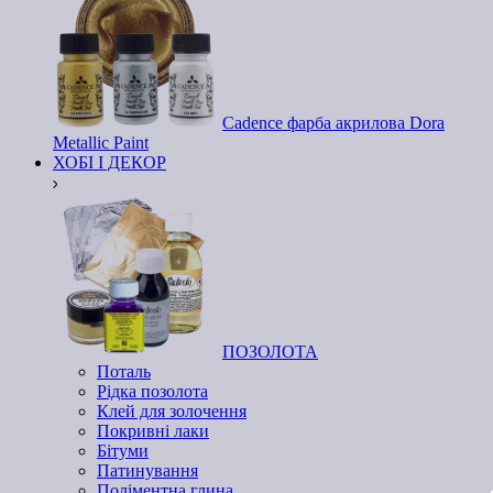
Cadence фарба акрилова Dora
Metallic Paint
ХОБІ І ДЕКОР
ПОЗОЛОТА
Поталь
Рідка позолота
Клей для золочення
Покривні лаки
Бітуми
Патинування
Поліментна глина