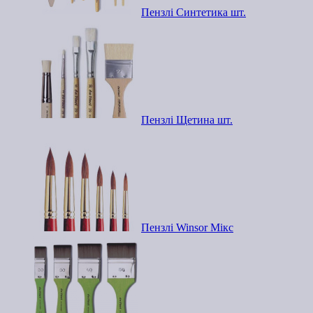
Пензлі Синтетика шт.
Пензлі Щетина шт.
Пензлі Winsor Мікс