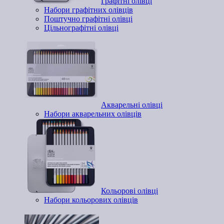
Графітні олівці
Набори графітних олівців
Поштучно графітні олівці
Цільнографітні олівці
Акварельні олівці
Набори акварельних олівців
Кольорові олівці
Набори кольорових олівців