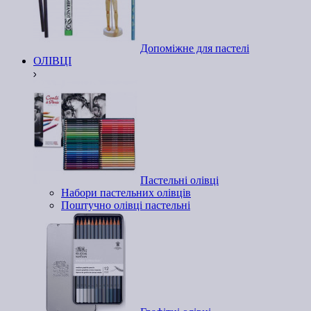
Допоміжне для пастелі
ОЛІВЦІ
Пастельні олівці
Набори пастельних олівців
Поштучно олівці пастельні