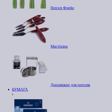
Пензлі Флейц
Мастіхіни
Допоміжне для пензлів
БУМАГА