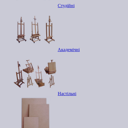
Студійні
Академічні
Настільні