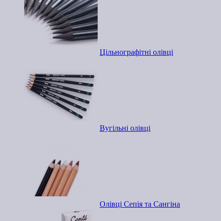
Цільнографітні олівці
Вугільні олівці
Олівці Сепія та Сангіна