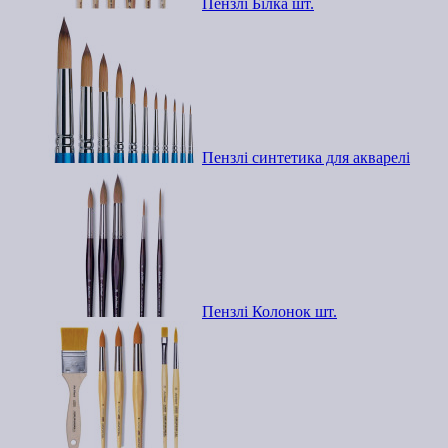
Пензлі Білка шт.
Пензлі синтетика для акварелі
Пензлі Колонок шт.