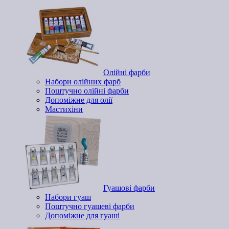
Олійні фарби
Набори олійних фарб
Поштучно олійні фарби
Допоміжне для олії
Мастихіни
Гуашові фарби
Набори гуаш
Поштучно гуашеві фарби
Допоміжне для гуаші