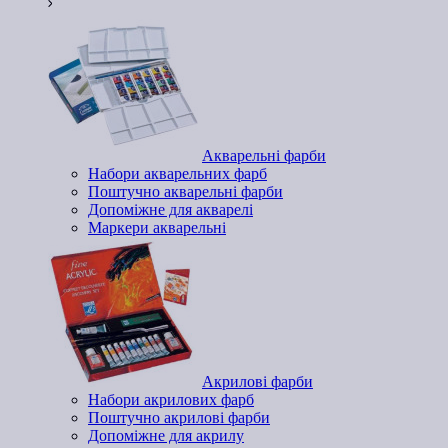
Акварельні фарби
Набори акварельних фарб
Поштучно акварельні фарби
Допоміжне для акварелі
Маркери акварельні
Акрилові фарби
Набори акрилових фарб
Поштучно акрилові фарби
Допоміжне для акрилу