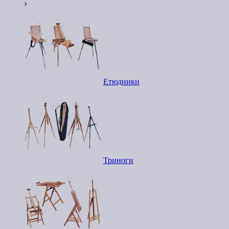
Етюдники
Триноги