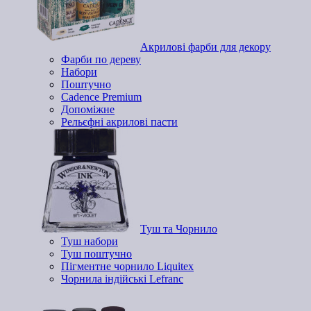
Акрилові фарби для декору
Фарби по дереву
Набори
Поштучно
Cadence Premium
Допоміжне
Рельєфні акрилові пасти
Туш та Чорнило
Туш набори
Туш поштучно
Пігментне чорнило Liquitex
Чорнила індійські Lefranc