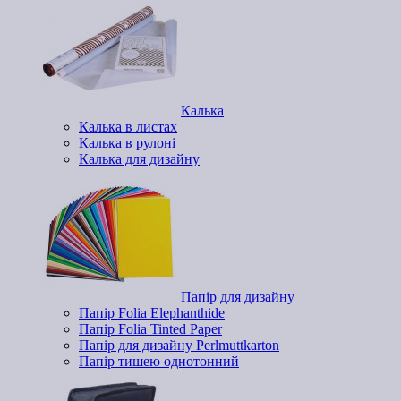
Калька
Калька в листах
Калька в рулоні
Калька для дизайну
Папір для дизайну
Папір Folia Elephanthide
Папір Folia Tinted Paper
Папір для дизайну Perlmuttkarton
Папір тишею однотонний