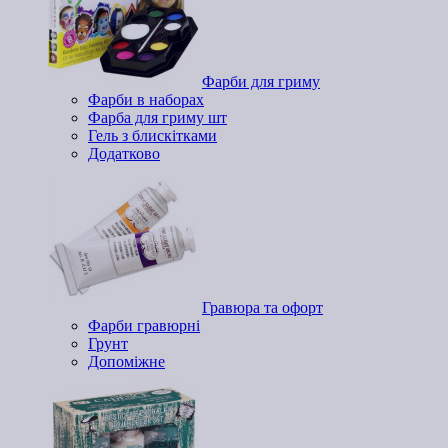
Фарби для гриму
Фарби в наборах
Фарба для гриму шт
Гель з блискітками
Додатково
Гравюра та офорт
Фарби гравюрні
Грунт
Допоміжне