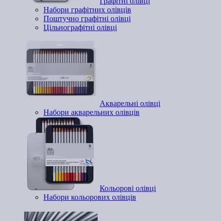
Графітні олівці
Набори графітних олівців
Поштучно графітні олівці
Цільнографітні олівці
Акварельні олівці
Набори акварельних олівців
Кольорові олівці
Набори кольорових олівців