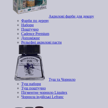
Акрилові фарби для декору
Фарби по дереву
Набори
Поштучно
Cadence Premium
Допоміжне
Рельєфні акрилові пасти
Туш та Чорнило
Туш набори
Туш поштучно
Пігментне чорнило Liquitex
Чорнила індійські Lefranc