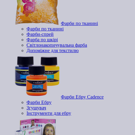
Фарби по тканині
Фарби по тканині
Фарби-спрей
Фарба по шкірі
Світлонакопичувальна фарба
Допоміжне для текстилю
Фарби Ебру Cadence
Фарби Ебру
Згущувач
Інструменти для ебру