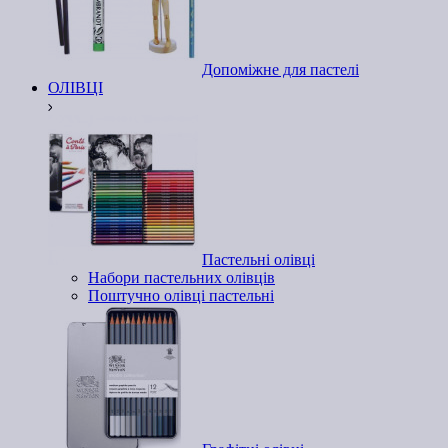
Допоміжне для пастелі
ОЛІВЦІ
Пастельні олівці
Набори пастельних олівців
Поштучно олівці пастельні