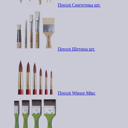
Пензлі Синтетика шт.
Пензлі Щетина шт.
Пензлі Winsor Мікс