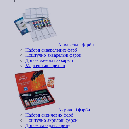
Акварельні фарби
Набори акварельних фарб
Поштучно акварельні фарби
Допоміжне для акварелі
Маркери акварельні
Акрилові фарби
Набори акрилових фарб
Поштучно акрилові фарби
Допоміжне для акрилу