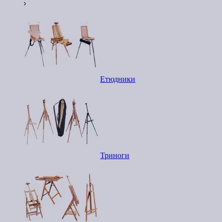
Етюдники
Триноги