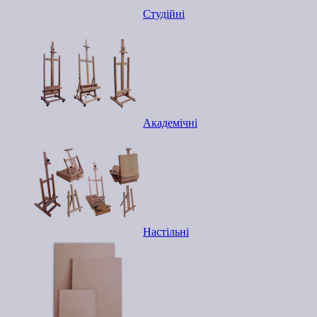
Студійні
Академічні
Настільні