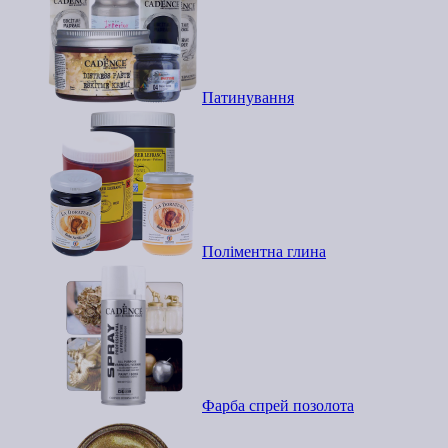
Патинування
Поліментна глина
Фарба спрей позолота