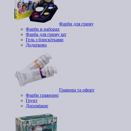
Фарби для гриму
Фарби в наборах
Фарба для гриму шт
Гель з блискітками
Додатково
Гравюра та офорт
Фарби гравюрні
Грунт
Допоміжне