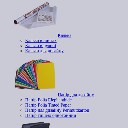
Калька
Калька в листах
Калька в рулоні
Калька для дизайну
Папір для дизайну
Папір Folia Elephanthide
Папір Folia Tinted Paper
Папір для дизайну Perlmuttkarton
Папір тишею однотонний