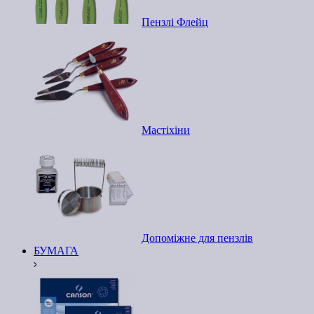
Пензлі Флейц
Мастіхіни
Допоміжне для пензлів
БУМАГА