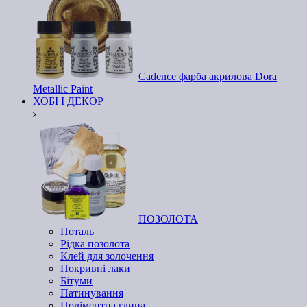
Cadence фарба акрилова Dora
Metallic Paint
ХОБІ І ДЕКОР
ПОЗОЛОТА
Поталь
Рідка позолота
Клей для золочення
Покривні лаки
Бітуми
Патинування
Поліментна глина