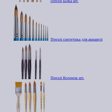
Пензлі Білка шт.
Пензлі синтетика для акварелі
Пензлі Колонок шт.