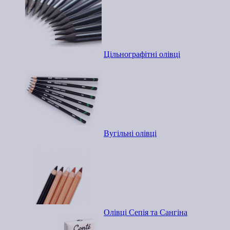
Цільнографітні олівці
Вугільні олівці
Олівці Сепія та Сангіна