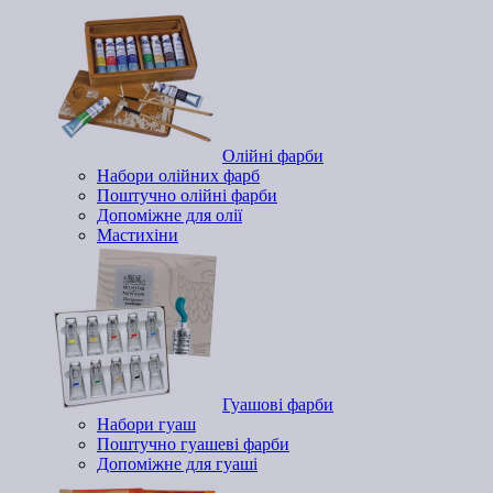
Олійні фарби
Набори олійних фарб
Поштучно олійні фарби
Допоміжне для олії
Мастихіни
Гуашові фарби
Набори гуаш
Поштучно гуашеві фарби
Допоміжне для гуаші