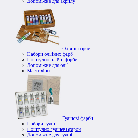
Допоміжне для акрилу
Олійні фарби
Набори олійних фарб
Поштучно олійні фарби
Допоміжне для олії
Мастихіни
Гуашові фарби
Набори гуаш
Поштучно гуашеві фарби
Допоміжне для гуаші