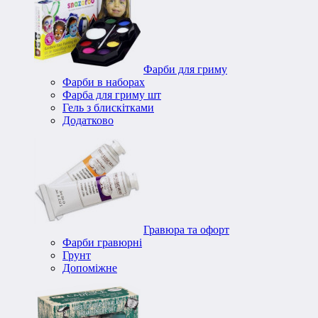
Фарби для гриму
Фарби в наборах
Фарба для гриму шт
Гель з блискітками
Додатково
Гравюра та офорт
Фарби гравюрні
Грунт
Допоміжне