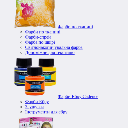
Фарби по тканині
Фарби по тканині
Фарби-спрей
Фарба по шкірі
Світлонакопичувальна фарба
Допоміжне для текстилю
Фарби Ебру Cadence
Фарби Ебру
Згущувач
Інструменти для ебру