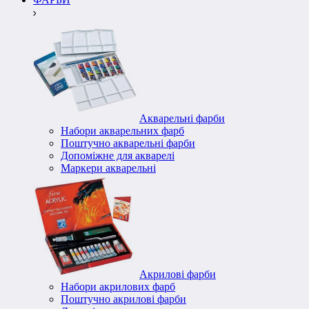
Акварельні фарби
Набори акварельних фарб
Поштучно акварельні фарби
Допоміжне для акварелі
Маркери акварельні
Акрилові фарби
Набори акрилових фарб
Поштучно акрилові фарби