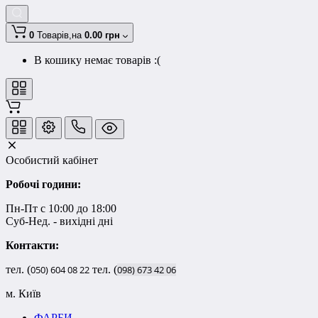
0
Товарів,
на
0.00 грн
В кошику немає товарів :(
Особистий кабінет
Робочі години:
Пн-Пт с 10:00 до 18:00
Суб-Нед. - вихідні дні
Контакти:
тел. (
050)
604
08
22
тел. (
098)
673
42
06
м. Київ
ФАРБИ