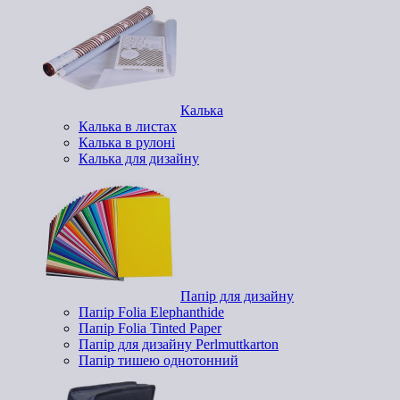
Калька
Калька в листах
Калька в рулоні
Калька для дизайну
Папір для дизайну
Папір Folia Elephanthide
Папір Folia Tinted Paper
Папір для дизайну Perlmuttkarton
Папір тишею однотонний