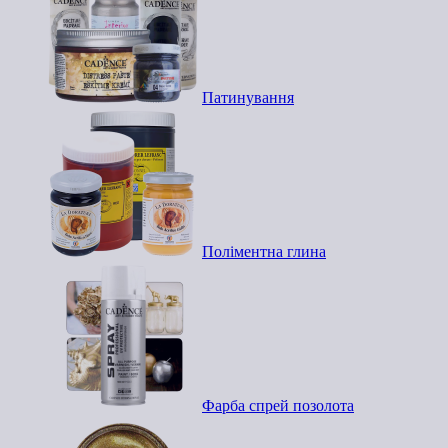
Патинування
Поліментна глина
Фарба спрей позолота