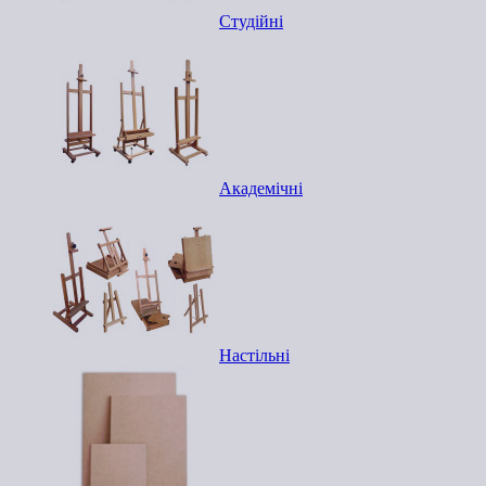
Студійні
Академічні
Настільні