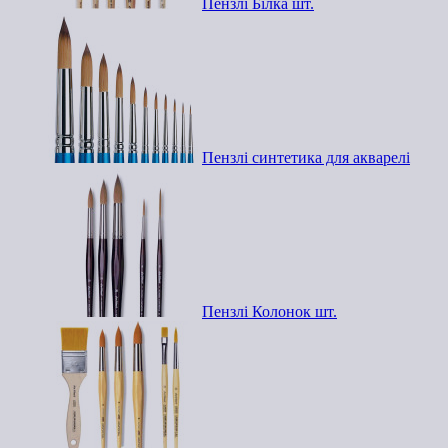
Пензлі Білка шт.
Пензлі синтетика для акварелі
Пензлі Колонок шт.