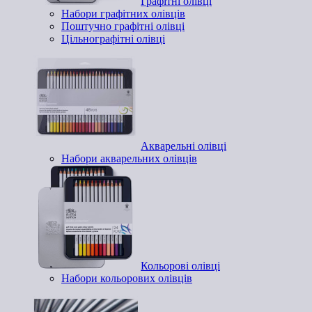
Графітні олівці
Набори графітних олівців
Поштучно графітні олівці
Цільнографітні олівці
Акварельні олівці
Набори акварельних олівців
Кольорові олівці
Набори кольорових олівців