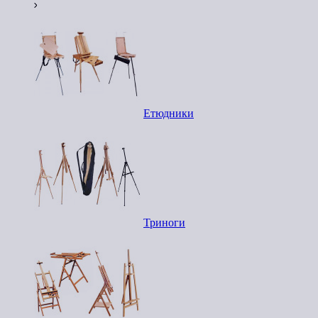
Етюдники
Триноги