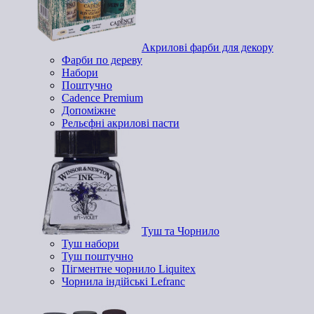
Акрилові фарби для декору
Фарби по дереву
Набори
Поштучно
Cadence Premium
Допоміжне
Рельєфні акрилові пасти
Туш та Чорнило
Туш набори
Туш поштучно
Пігментне чорнило Liquitex
Чорнила індійські Lefranc