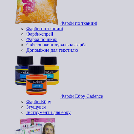
Фарби по тканині
Фарби по тканині
Фарби-спрей
Фарба по шкірі
Світлонакопичувальна фарба
Допоміжне для текстилю
Фарби Ебру Cadence
Фарби Ебру
Згущувач
Інструменти для ебру