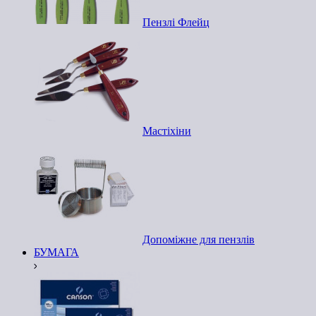
Пензлі Флейц
Мастіхіни
Допоміжне для пензлів
БУМАГА