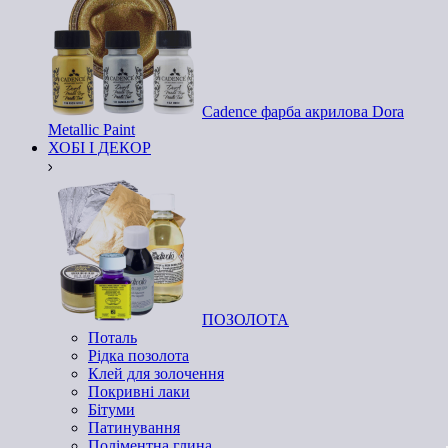
Cadence фарба акрилова Dora
Metallic Paint
ХОБІ І ДЕКОР
ПОЗОЛОТА
Поталь
Рідка позолота
Клей для золочення
Покривні лаки
Бітуми
Патинування
Поліментна глина