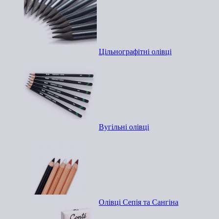
Цільнографітні олівці
Вугільні олівці
Олівці Сепія та Сангіна