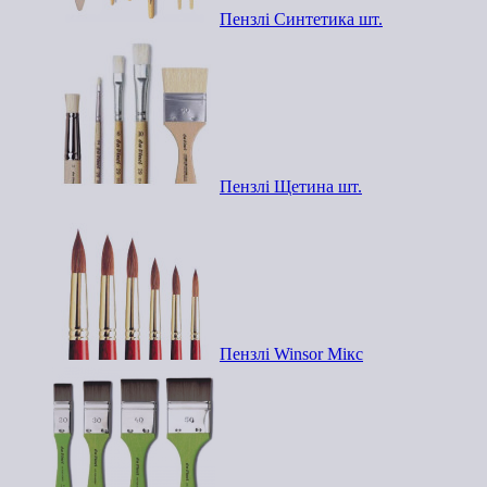
Пензлі Синтетика шт.
Пензлі Щетина шт.
Пензлі Winsor Мікс