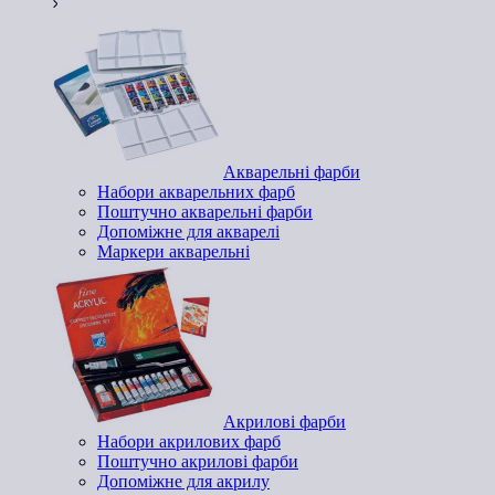
Акварельні фарби
Набори акварельних фарб
Поштучно акварельні фарби
Допоміжне для акварелі
Маркери акварельні
Акрилові фарби
Набори акрилових фарб
Поштучно акрилові фарби
Допоміжне для акрилу