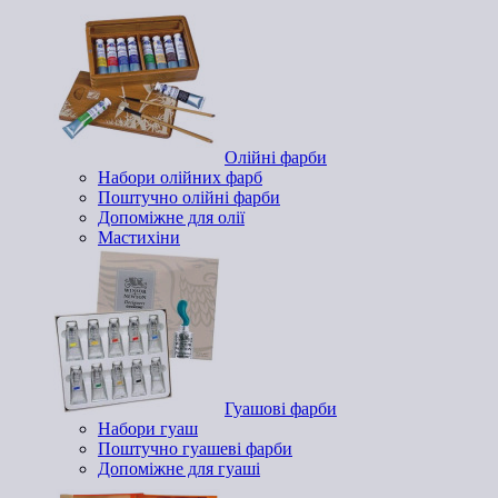
Олійні фарби
Набори олійних фарб
Поштучно олійні фарби
Допоміжне для олії
Мастихіни
Гуашові фарби
Набори гуаш
Поштучно гуашеві фарби
Допоміжне для гуаші