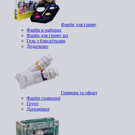
Фарби для гриму
Фарби в наборах
Фарба для гриму шт
Гель з блискітками
Додатково
Гравюра та офорт
Фарби гравюрні
Грунт
Допоміжне