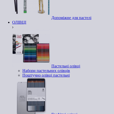
Допоміжне для пастелі
ОЛІВЦІ
Пастельні олівці
Набори пастельних олівців
Поштучно олівці пастельні