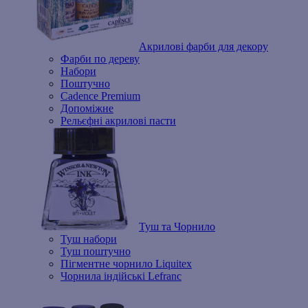
Акрилові фарби для декору
Фарби по дереву
Набори
Поштучно
Cadence Premium
Допоміжне
Рельєфні акрилові пасти
Туш та Чорнило
Туш набори
Туш поштучно
Пігментне чорнило Liquitex
Чорнила індійські Lefranc