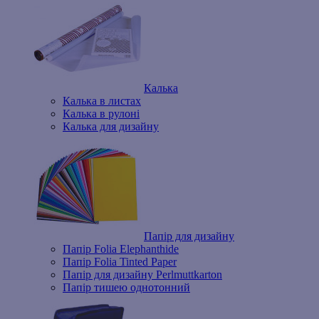
Калька
Калька в листах
Калька в рулоні
Калька для дизайну
Папір для дизайну
Папір Folia Elephanthide
Папір Folia Tinted Paper
Папір для дизайну Perlmuttkarton
Папір тишею однотонний