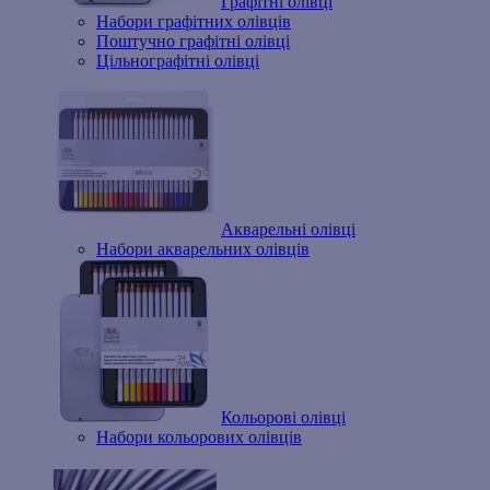
Графітні олівці
Набори графітних олівців
Поштучно графітні олівці
Цільнографітні олівці
Акварельні олівці
Набори акварельних олівців
Кольорові олівці
Набори кольорових олівців