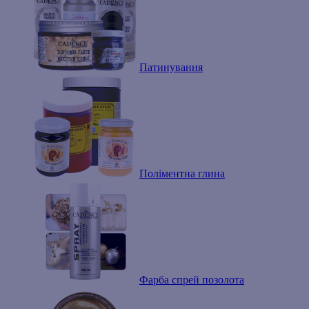
Патинування
Поліментна глина
Фарба спрей позолота