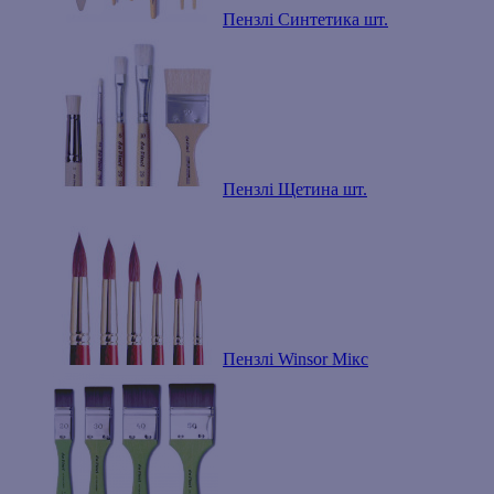
Пензлі Синтетика шт.
Пензлі Щетина шт.
Пензлі Winsor Мікс