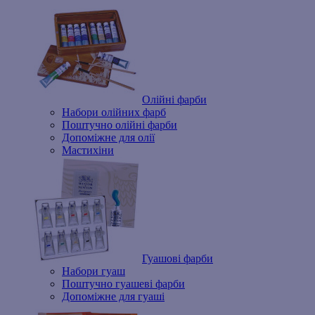
Олійні фарби
Набори олійних фарб
Поштучно олійні фарби
Допоміжне для олії
Мастихіни
Гуашові фарби
Набори гуаш
Поштучно гуашеві фарби
Допоміжне для гуаші