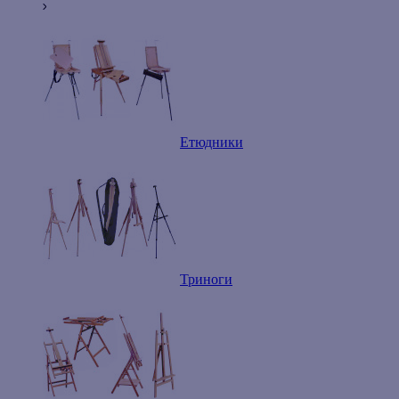
Етюдники
Триноги