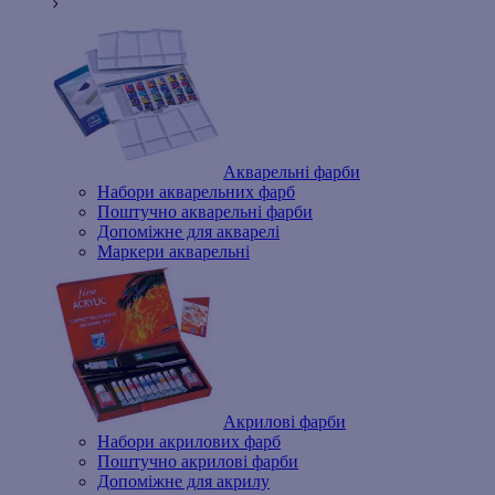
Акварельні фарби
Набори акварельних фарб
Поштучно акварельні фарби
Допоміжне для акварелі
Маркери акварельні
Акрилові фарби
Набори акрилових фарб
Поштучно акрилові фарби
Допоміжне для акрилу