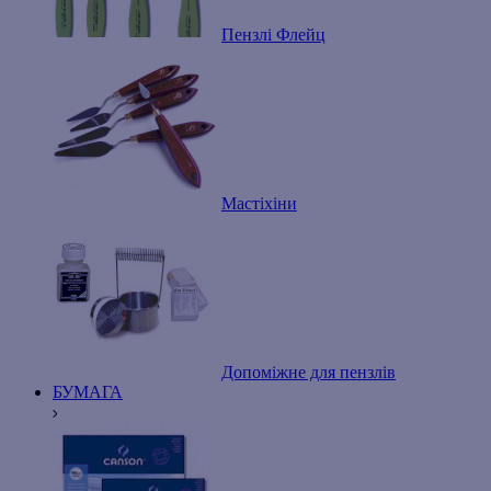
Пензлі Флейц
Мастіхіни
Допоміжне для пензлів
БУМАГА