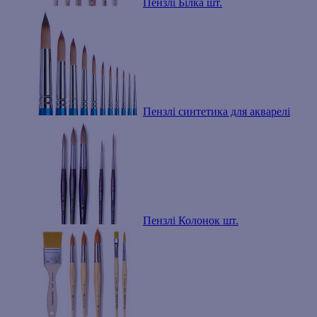
Пензлі Білка шт.
Пензлі синтетика для акварелі
Пензлі Колонок шт.