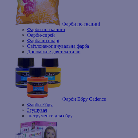
Фарби по тканині
Фарби по тканині
Фарби-спрей
Фарба по шкірі
Світлонакопичувальна фарба
Допоміжне для текстилю
Фарби Ебру Cadence
Фарби Ебру
Згущувач
Інструменти для ебру