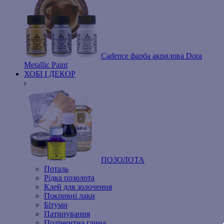
Cadence фарба акрилова Dora
Metallic Paint
ХОБІ І ДЕКОР
ПОЗОЛОТА
Поталь
Рідка позолота
Клей для золочення
Покривні лаки
Бітуми
Патинування
Поліментна глина