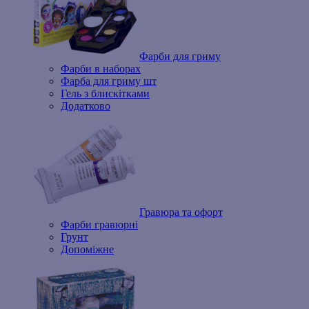
Фарби для гриму
Фарби в наборах
Фарба для гриму шт
Гель з блискітками
Додатково
Гравюра та офорт
Фарби гравюрні
Грунт
Допоміжне