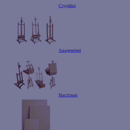
Студійні
Академічні
Настільні