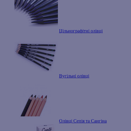
Цільнографітні олівці
Вугільні олівці
Олівці Сепія та Сангіна