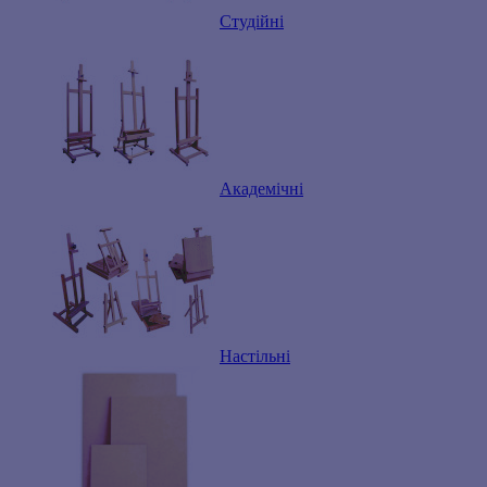
Студійні
Академічні
Настільні