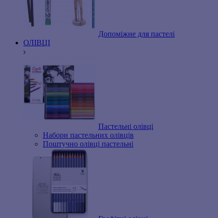
Допоміжне для пастелі
ОЛІВЦІ
Пастельні олівці
Набори пастельних олівців
Поштучно олівці пастельні