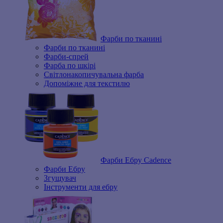
Фарби по тканині
Фарби по тканині
Фарби-спрей
Фарба по шкірі
Світлонакопичувальна фарба
Допоміжне для текстилю
Фарби Ебру Cadence
Фарби Ебру
Згущувач
Інструменти для ебру