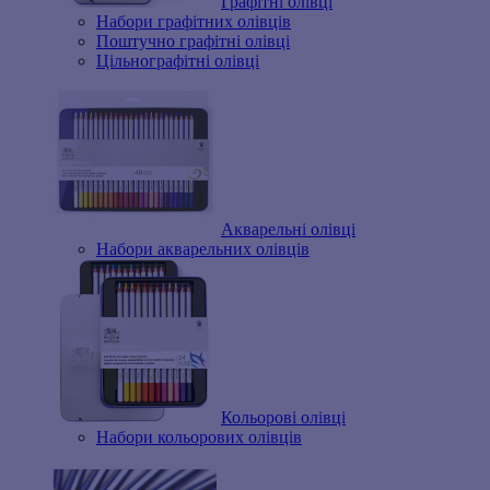
Графітні олівці
Набори графітних олівців
Поштучно графітні олівці
Цільнографітні олівці
Акварельні олівці
Набори акварельних олівців
Кольорові олівці
Набори кольорових олівців