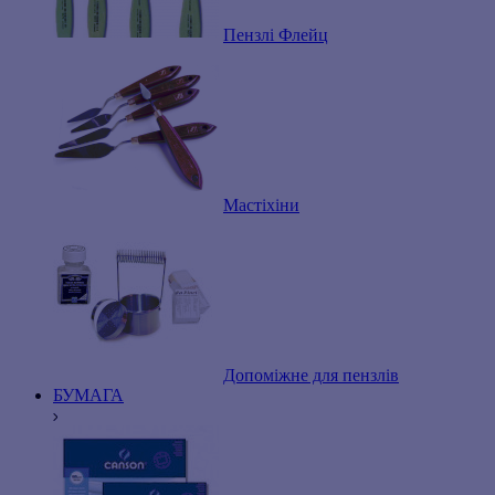
Пензлі Флейц
Мастіхіни
Допоміжне для пензлів
БУМАГА