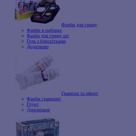
Фарби для гриму
Фарби в наборах
Фарба для гриму шт
Гель з блискітками
Додатково
Гравюра та офорт
Фарби гравюрні
Грунт
Допоміжне