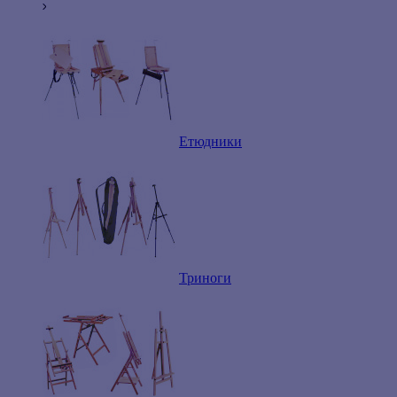
Етюдники
Триноги