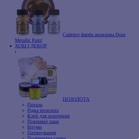
Cadence фарба акрилова Dora
Metallic Paint
ХОБІ І ДЕКОР
ПОЗОЛОТА
Поталь
Рідка позолота
Клей для золочення
Покривні лаки
Бітуми
Патинування
Поліментна глина