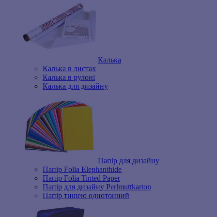
Калька
Калька в листах
Калька в рулоні
Калька для дизайну
Папір для дизайну
Папір Folia Elephanthide
Папір Folia Tinted Paper
Папір для дизайну Perlmuttkarton
Папір тишею однотонний