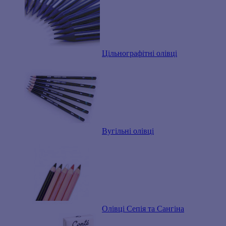
Цільнографітні олівці
Вугільні олівці
Олівці Сепія та Сангіна