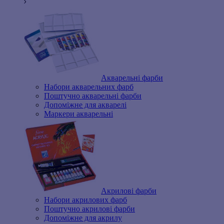
Акварельні фарби
Набори акварельних фарб
Поштучно акварельні фарби
Допоміжне для акварелі
Маркери акварельні
Акрилові фарби
Набори акрилових фарб
Поштучно акрилові фарби
Допоміжне для акрилу