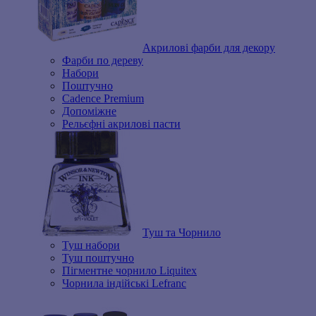
Акрилові фарби для декору
Фарби по дереву
Набори
Поштучно
Cadence Premium
Допоміжне
Рельєфні акрилові пасти
Туш та Чорнило
Туш набори
Туш поштучно
Пігментне чорнило Liquitex
Чорнила індійські Lefranc