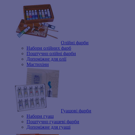
Олійні фарби
Набори олійних фарб
Поштучно олійні фарби
Допоміжне для олії
Мастихіни
Гуашові фарби
Набори гуаш
Поштучно гуашеві фарби
Допоміжне для гуаші