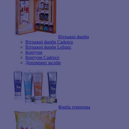
Вітражні фарби
Вітражні фарби Cadence
Вітражні фарби Lefranc
Контури
Контури Cadence
Допоміжні засоби
Фарба темперна