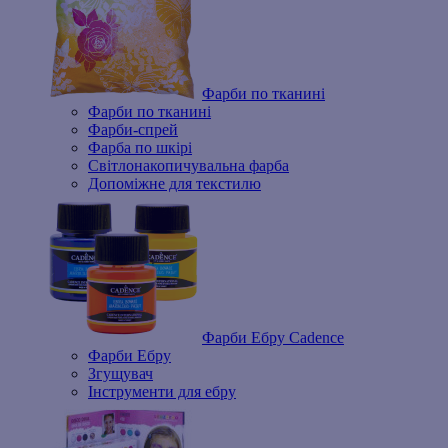
Фарби по тканині
Фарби по тканині
Фарби-спрей
Фарба по шкірі
Світлонакопичувальна фарба
Допоміжне для текстилю
Фарби Ебру Cadence
Фарби Ебру
Згущувач
Інструменти для ебру