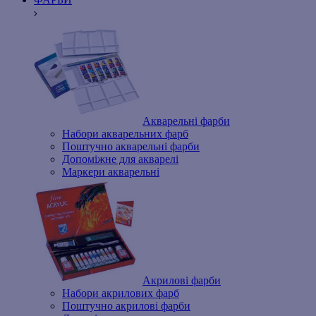
Акварельні фарби
Набори акварельних фарб
Поштучно акварельні фарби
Допоміжне для акварелі
Маркери акварельні
Акрилові фарби
Набори акрилових фарб
Поштучно акрилові фарби