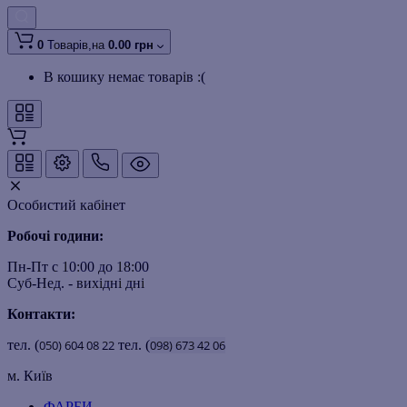
0
Товарів,
на
0.00 грн
В кошику немає товарів :(
Особистий кабінет
Робочі години:
Пн-Пт с 10:00 до 18:00
Суб-Нед. - вихідні дні
Контакти:
тел. (
050)
604
08
22
тел. (
098)
673
42
06
м. Київ
ФАРБИ