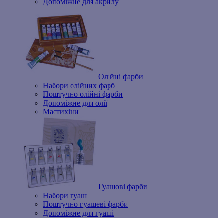
Допоміжне для акрилу
Олійні фарби
Набори олійних фарб
Поштучно олійні фарби
Допоміжне для олії
Мастихіни
Гуашові фарби
Набори гуаш
Поштучно гуашеві фарби
Допоміжне для гуаші