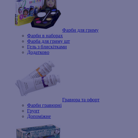
Фарби для гриму
Фарби в наборах
Фарба для гриму шт
Гель з блискітками
Додатково
Гравюра та офорт
Фарби гравюрні
Грунт
Допоміжне