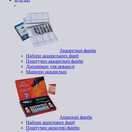
Акварельні фарби
Набори акварельних фарб
Поштучно акварельні фарби
Допоміжне для акварелі
Маркери акварельні
Акрилові фарби
Набори акрилових фарб
Поштучно акрилові фарби