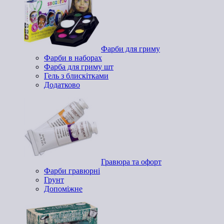
Фарби для гриму
Фарби в наборах
Фарба для гриму шт
Гель з блискітками
Додатково
Гравюра та офорт
Фарби гравюрні
Грунт
Допоміжне