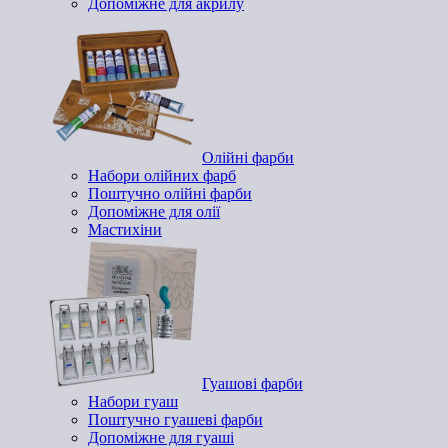
Допоміжне для акрилу
Олійні фарби
Набори олійних фарб
Поштучно олійні фарби
Допоміжне для олії
Мастихіни
Гуашові фарби
Набори гуаш
Поштучно гуашеві фарби
Допоміжне для гуаші