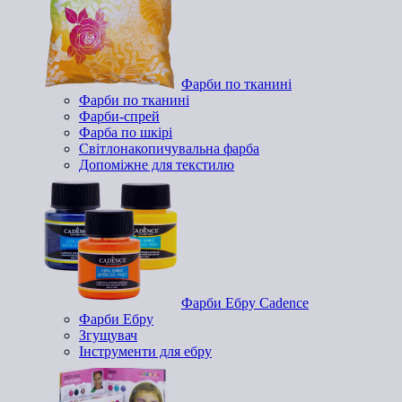
Фарби по тканині
Фарби по тканині
Фарби-спрей
Фарба по шкірі
Світлонакопичувальна фарба
Допоміжне для текстилю
Фарби Ебру Cadence
Фарби Ебру
Згущувач
Інструменти для ебру