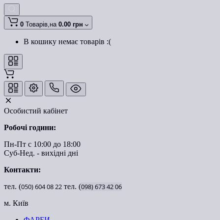
0
Товарів,
на
0.00 грн
В кошику немає товарів :(
Особистий кабінет
Робочі години:
Пн-Пт с 10:00 до 18:00
Суб-Нед. - вихідні дні
Контакти:
тел. (
050)
604
08
22
тел. (
098)
673
42
06
м. Київ
ФАРБИ