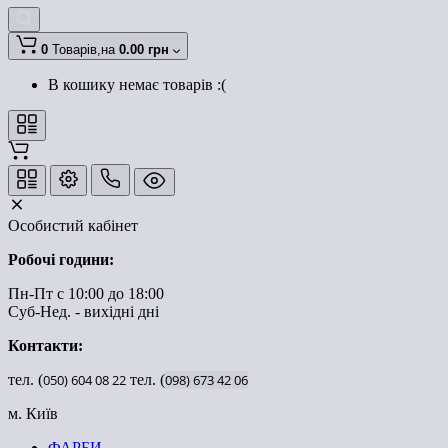
0
Товарів,
на
0.00 грн
В кошику немає товарів :(
Особистий кабінет
Робочі години:
Пн-Пт с 10:00 до 18:00
Суб-Нед. - вихідні дні
Контакти:
тел. (
050)
604
08
22
тел. (
098)
673
42
06
м. Київ
ФАРБИ