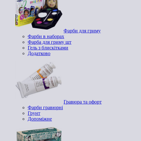
Фарби для гриму
Фарби в наборах
Фарба для гриму шт
Гель з блискітками
Додатково
Гравюра та офорт
Фарби гравюрні
Грунт
Допоміжне