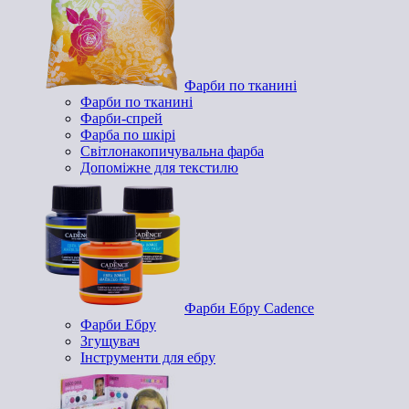
Фарби по тканині
Фарби по тканині
Фарби-спрей
Фарба по шкірі
Світлонакопичувальна фарба
Допоміжне для текстилю
Фарби Ебру Cadence
Фарби Ебру
Згущувач
Інструменти для ебру