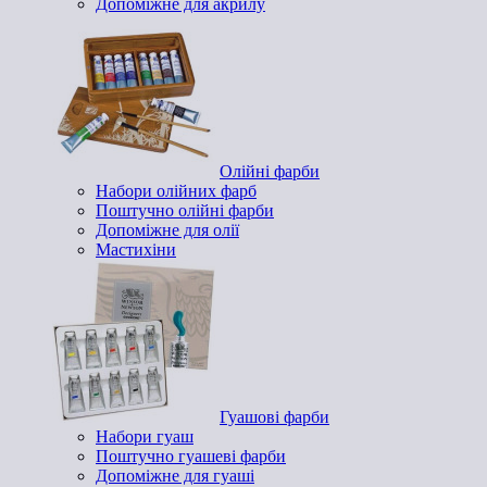
Допоміжне для акрилу
Олійні фарби
Набори олійних фарб
Поштучно олійні фарби
Допоміжне для олії
Мастихіни
Гуашові фарби
Набори гуаш
Поштучно гуашеві фарби
Допоміжне для гуаші