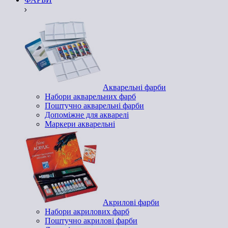
Акварельні фарби
Набори акварельних фарб
Поштучно акварельні фарби
Допоміжне для акварелі
Маркери акварельні
Акрилові фарби
Набори акрилових фарб
Поштучно акрилові фарби