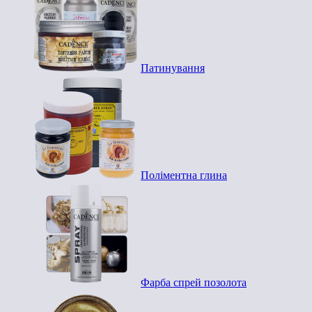
Патинування
Поліментна глина
Фарба спрей позолота