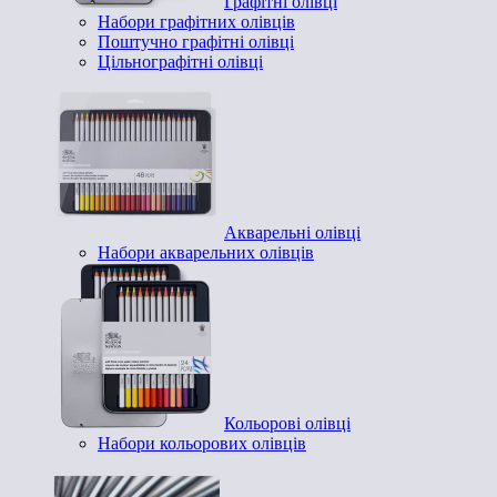
Графітні олівці
Набори графітних олівців
Поштучно графітні олівці
Цільнографітні олівці
Акварельні олівці
Набори акварельних олівців
Кольорові олівці
Набори кольорових олівців