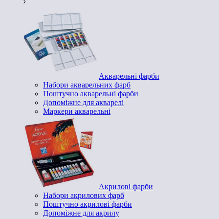
Акварельні фарби
Набори акварельних фарб
Поштучно акварельні фарби
Допоміжне для акварелі
Маркери акварельні
Акрилові фарби
Набори акрилових фарб
Поштучно акрилові фарби
Допоміжне для акрилу