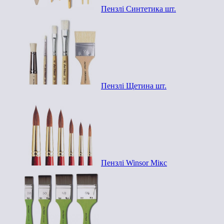
Пензлі Синтетика шт.
Пензлі Щетина шт.
Пензлі Winsor Мікс