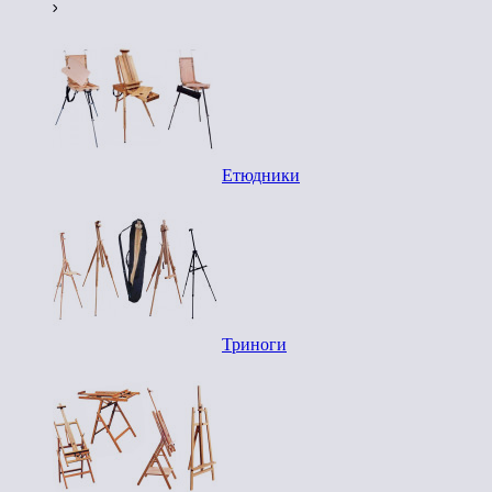
Етюдники
Триноги