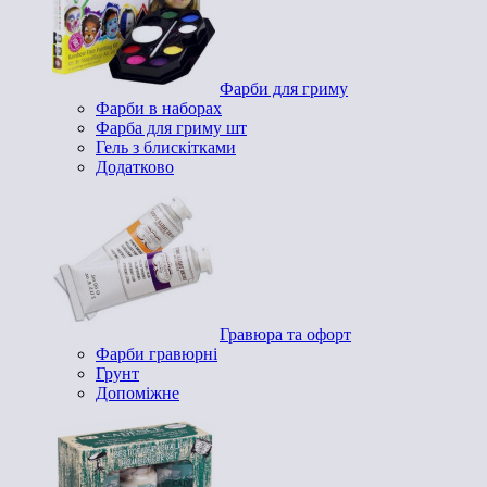
Фарби для гриму
Фарби в наборах
Фарба для гриму шт
Гель з блискітками
Додатково
Гравюра та офорт
Фарби гравюрні
Грунт
Допоміжне