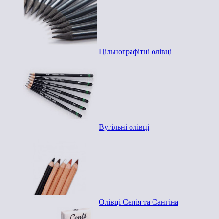
Цільнографітні олівці
Вугільні олівці
Олівці Сепія та Сангіна