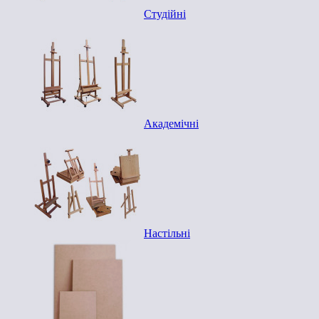
Студійні
Академічні
Настільні