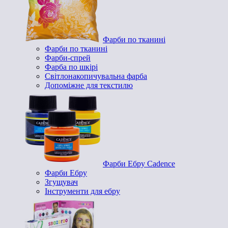
Фарби по тканині
Фарби по тканині
Фарби-спрей
Фарба по шкірі
Світлонакопичувальна фарба
Допоміжне для текстилю
Фарби Ебру Cadence
Фарби Ебру
Згущувач
Інструменти для ебру