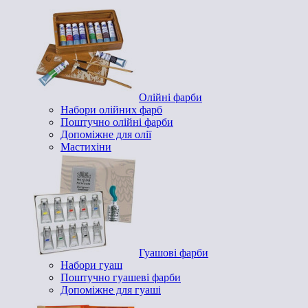
Олійні фарби
Набори олійних фарб
Поштучно олійні фарби
Допоміжне для олії
Мастихіни
Гуашові фарби
Набори гуаш
Поштучно гуашеві фарби
Допоміжне для гуаші