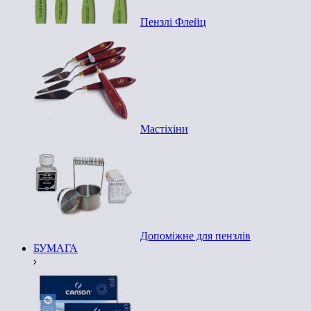
Пензлі Флейц
Мастіхіни
Допоміжне для пензлів
БУМАГА