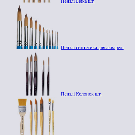
Пензлі Білка шт.
Пензлі синтетика для акварелі
Пензлі Колонок шт.