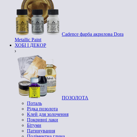
Cadence фарба акрилова Dora
Metallic Paint
ХОБІ І ДЕКОР
ПОЗОЛОТА
Поталь
Рідка позолота
Клей для золочення
Покривні лаки
Бітуми
Патинування
Поліментна глина