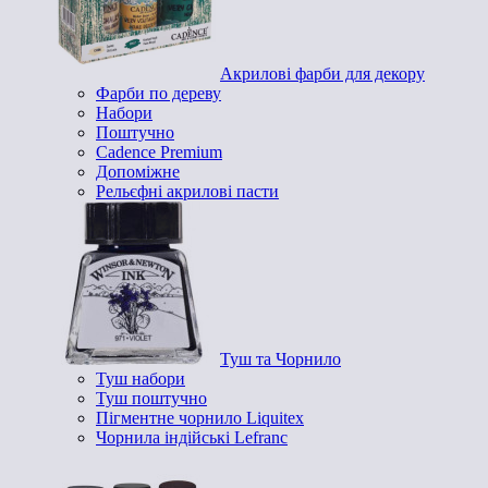
Акрилові фарби для декору
Фарби по дереву
Набори
Поштучно
Cadence Premium
Допоміжне
Рельєфні акрилові пасти
Туш та Чорнило
Туш набори
Туш поштучно
Пігментне чорнило Liquitex
Чорнила індійські Lefranc