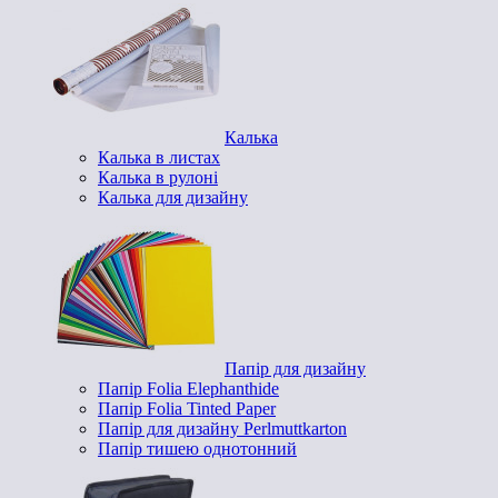
Калька
Калька в листах
Калька в рулоні
Калька для дизайну
Папір для дизайну
Папір Folia Elephanthide
Папір Folia Tinted Paper
Папір для дизайну Perlmuttkarton
Папір тишею однотонний