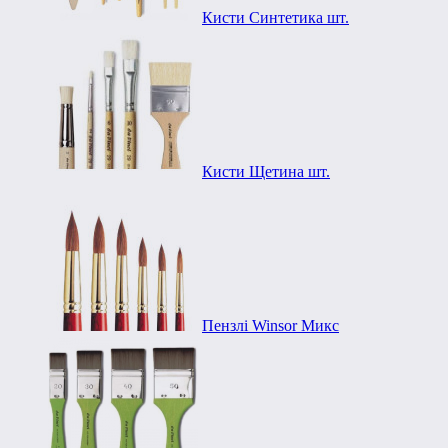
Кисти Синтетика шт.
Кисти Щетина шт.
Пензлі Winsor Микс