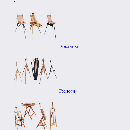
Этюдники
Треноги