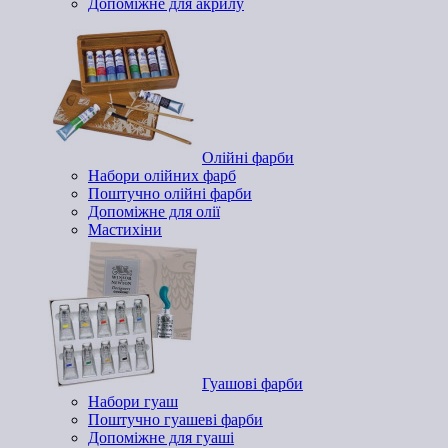
Допоміжне для акрилу
Олійні фарби
Набори олійних фарб
Поштучно олійні фарби
Допоміжне для олії
Мастихіни
Гуашові фарби
Набори гуаш
Поштучно гуашеві фарби
Допоміжне для гуаші