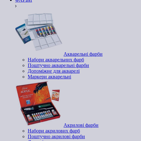
Акварельні фарби
Набори акварельних фарб
Поштучно акварельні фарби
Допоміжне для акварелі
Маркери акварельні
Акрилові фарби
Набори акрилових фарб
Поштучно акрилові фарби