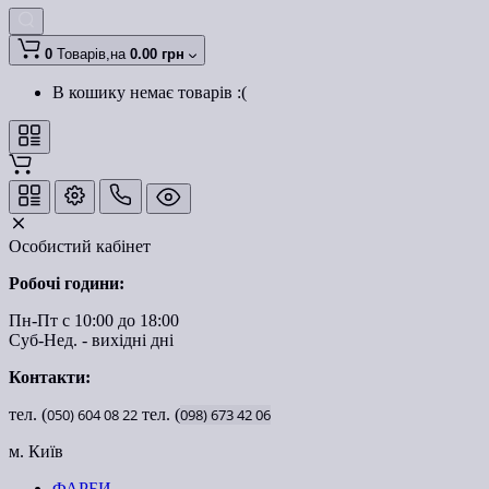
0
Товарів,
на
0.00 грн
В кошику немає товарів :(
Особистий кабінет
Робочі години:
Пн-Пт с 10:00 до 18:00
Суб-Нед. - вихідні дні
Контакти:
тел. (
050)
604
08
22
тел. (
098)
673
42
06
м. Київ
ФАРБИ