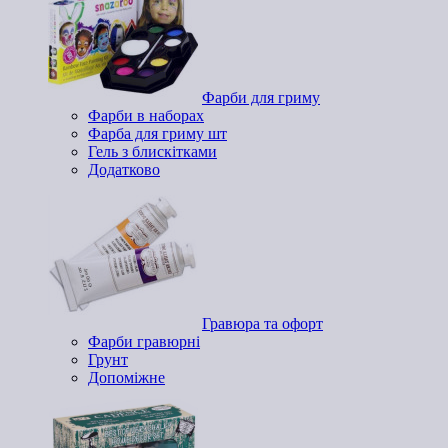
Фарби для гриму
Фарби в наборах
Фарба для гриму шт
Гель з блискітками
Додатково
Гравюра та офорт
Фарби гравюрні
Грунт
Допоміжне