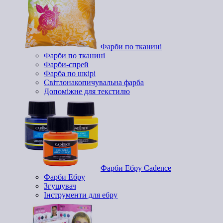
Фарби по тканині
Фарби по тканині
Фарби-спрей
Фарба по шкірі
Світлонакопичувальна фарба
Допоміжне для текстилю
Фарби Ебру Cadence
Фарби Ебру
Згущувач
Інструменти для ебру