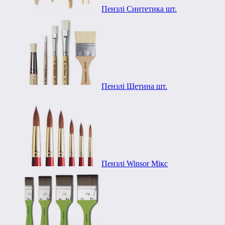
Пензлі Синтетика шт.
Пензлі Щетина шт.
Пензлі Winsor Мікс