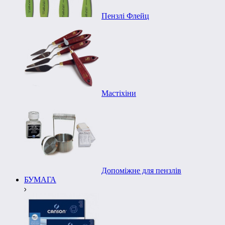
Пензлі Флейц
Мастіхіни
Допоміжне для пензлів
БУМАГА