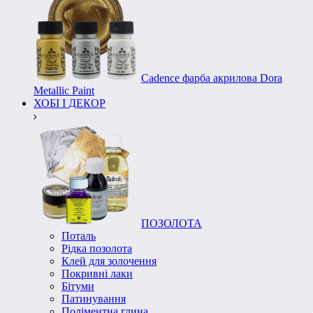
Cadence фарба акрилова Dora
Metallic Paint
ХОБІ І ДЕКОР
ПОЗОЛОТА
Поталь
Рідка позолота
Клей для золочення
Покривні лаки
Бітуми
Патинування
Поліментна глина