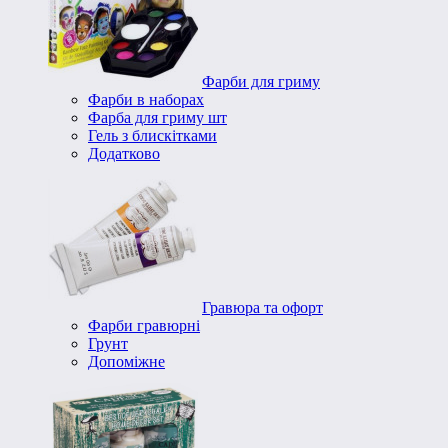
Фарби для гриму
Фарби в наборах
Фарба для гриму шт
Гель з блискітками
Додатково
Гравюра та офорт
Фарби гравюрні
Грунт
Допоміжне