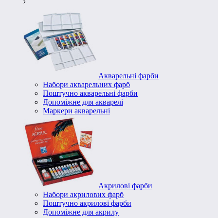
Акварельні фарби
Набори акварельних фарб
Поштучно акварельні фарби
Допоміжне для акварелі
Маркери акварельні
Акрилові фарби
Набори акрилових фарб
Поштучно акрилові фарби
Допоміжне для акрилу