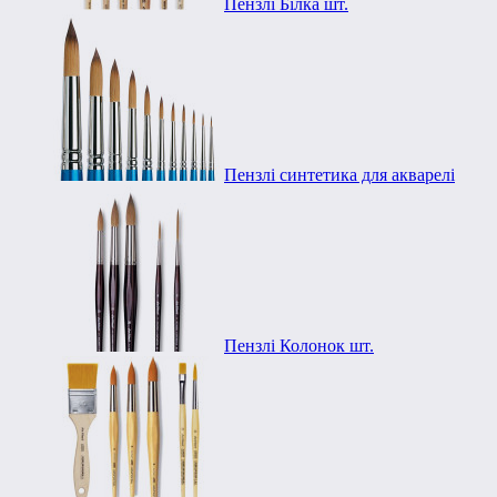
Пензлі Білка шт.
Пензлі синтетика для акварелі
Пензлі Колонок шт.