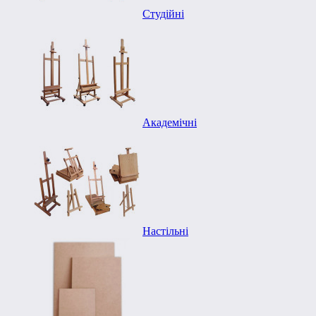
Студійні
Академічні
Настільні