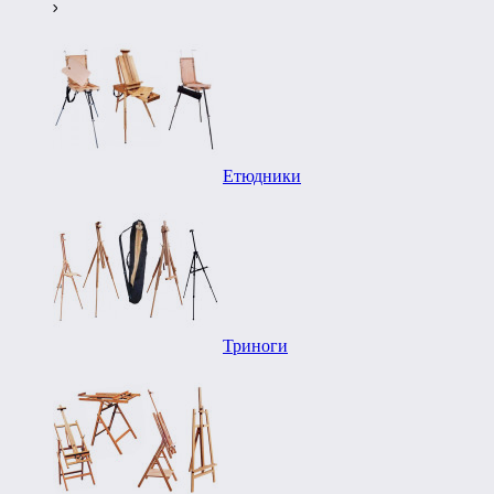
Етюдники
Триноги