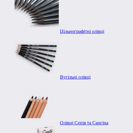
Цільнографітні олівці
Вугільні олівці
Олівці Сепія та Сангіна