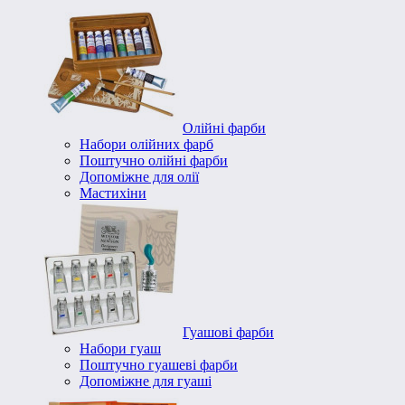
Олійні фарби
Набори олійних фарб
Поштучно олійні фарби
Допоміжне для олії
Мастихіни
Гуашові фарби
Набори гуаш
Поштучно гуашеві фарби
Допоміжне для гуаші