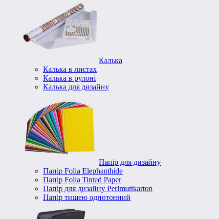
Калька
Калька в листах
Калька в рулоні
Калька для дизайну
Папір для дизайну
Папір Folia Elephanthide
Папір Folia Tinted Paper
Папір для дизайну Perlmuttkarton
Папір тишею однотонний