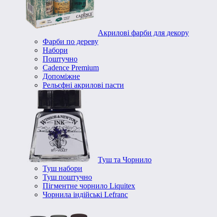
Акрилові фарби для декору
Фарби по дереву
Набори
Поштучно
Cadence Premium
Допоміжне
Рельєфні акрилові пасти
Туш та Чорнило
Туш набори
Туш поштучно
Пігментне чорнило Liquitex
Чорнила індійські Lefranc