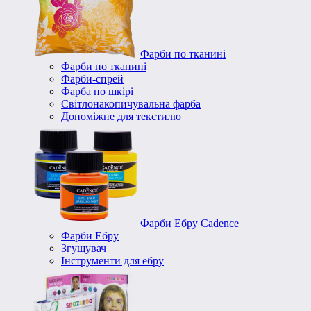
Фарби по тканині
Фарби по тканині
Фарби-спрей
Фарба по шкірі
Світлонакопичувальна фарба
Допоміжне для текстилю
Фарби Ебру Cadence
Фарби Ебру
Згущувач
Інструменти для ебру