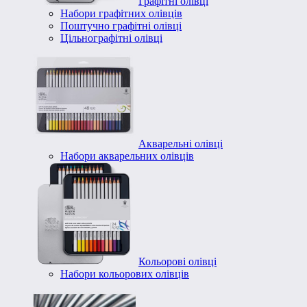
Графітні олівці
Набори графітних олівців
Поштучно графітні олівці
Цільнографітні олівці
Акварельні олівці
Набори акварельних олівців
Кольорові олівці
Набори кольорових олівців