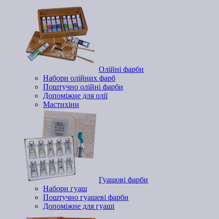
Олійні фарби
Набори олійних фарб
Поштучно олійні фарби
Допоміжне для олії
Мастихіни
Гуашові фарби
Набори гуаш
Поштучно гуашеві фарби
Допоміжне для гуаші