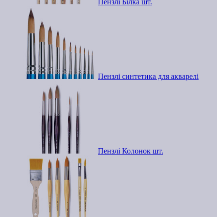
Пензлі Білка шт.
Пензлі синтетика для акварелі
Пензлі Колонок шт.