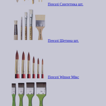
Пензлі Синтетика шт.
Пензлі Щетина шт.
Пензлі Winsor Мікс