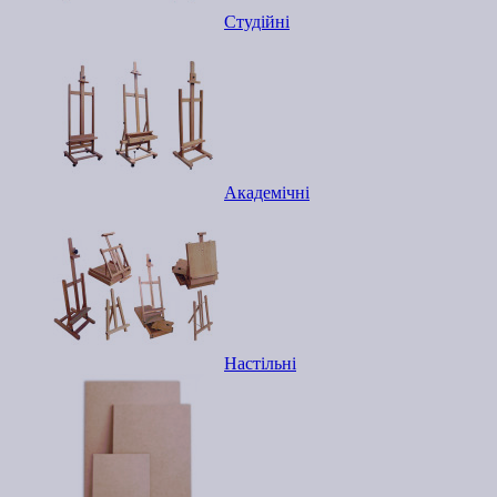
Студійні
Академічні
Настільні