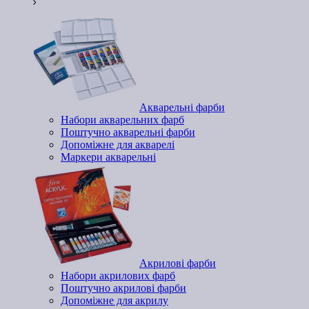
Акварельні фарби
Набори акварельних фарб
Поштучно акварельні фарби
Допоміжне для акварелі
Маркери акварельні
Акрилові фарби
Набори акрилових фарб
Поштучно акрилові фарби
Допоміжне для акрилу