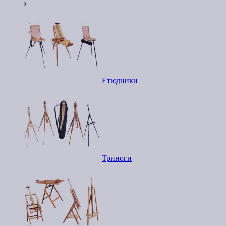
Етюдники
Триноги