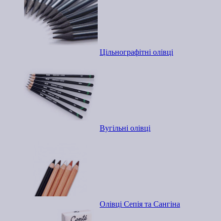
Цільнографітні олівці
Вугільні олівці
Олівці Сепія та Сангіна