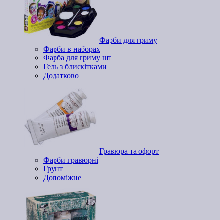
Фарби для гриму
Фарби в наборах
Фарба для гриму шт
Гель з блискітками
Додатково
Гравюра та офорт
Фарби гравюрні
Грунт
Допоміжне