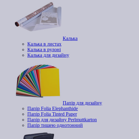
Калька
Калька в листах
Калька в рулоні
Калька для дизайну
Папір для дизайну
Папір Folia Elephanthide
Папір Folia Tinted Paper
Папір для дизайну Perlmuttkarton
Папір тишею однотонний