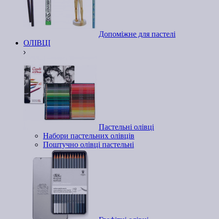
Допоміжне для пастелі
ОЛІВЦІ
Пастельні олівці
Набори пастельних олівців
Поштучно олівці пастельні