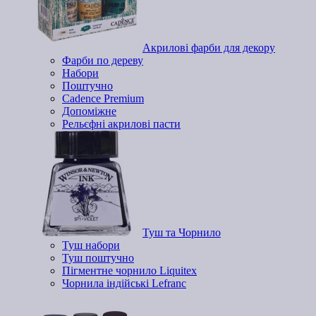
Акрилові фарби для декору
Фарби по дереву
Набори
Поштучно
Cadence Premium
Допоміжне
Рельєфні акрилові пасти
Туш та Чорнило
Туш набори
Туш поштучно
Пігментне чорнило Liquitex
Чорнила індійські Lefranc