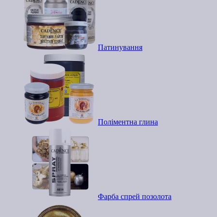
Патинування
Поліментна глина
Фарба спрей позолота