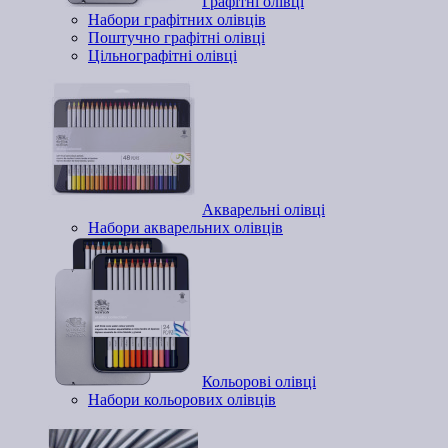
Графітні олівці
Набори графітних олівців
Поштучно графітні олівці
Цільнографітні олівці
Акварельні олівці
Набори акварельних олівців
Кольорові олівці
Набори кольорових олівців