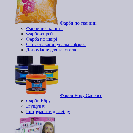
Фарби по тканині
Фарби по тканині
Фарби-спрей
Фарба по шкірі
Світлонакопичувальна фарба
Допоміжне для текстилю
Фарби Ебру Cadence
Фарби Ебру
Згущувач
Інструменти для ебру