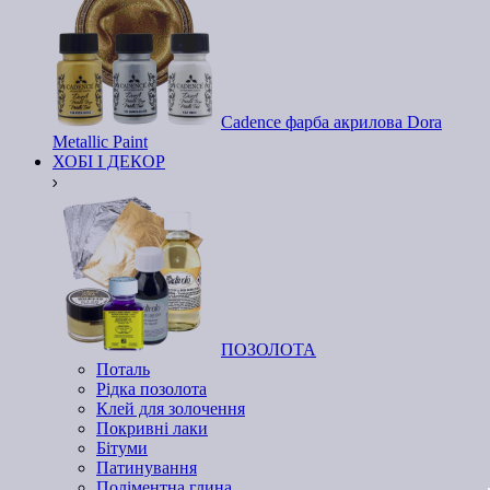
Cadence фарба акрилова Dora
Metallic Paint
ХОБІ І ДЕКОР
ПОЗОЛОТА
Поталь
Рідка позолота
Клей для золочення
Покривні лаки
Бітуми
Патинування
Поліментна глина