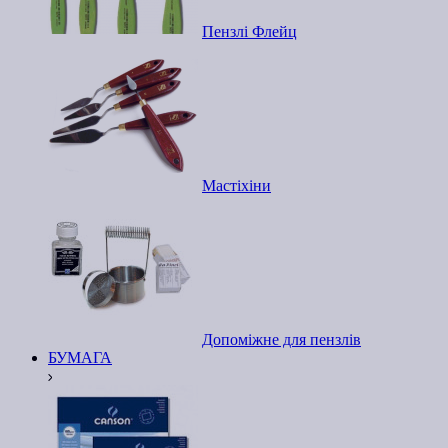
Пензлі Флейц
Мастіхіни
Допоміжне для пензлів
БУМАГА