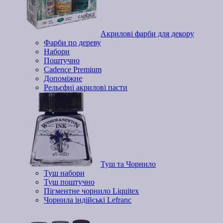
Акрилові фарби для декору
Фарби по дереву
Набори
Поштучно
Cadence Premium
Допоміжне
Рельєфні акрилові пасти
Туш та Чорнило
Туш набори
Туш поштучно
Пігментне чорнило Liquitex
Чорнила індійські Lefranc