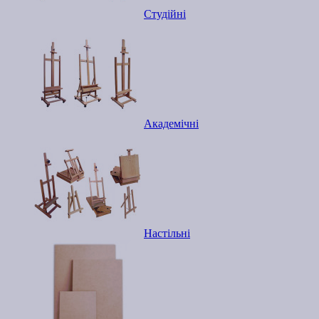
Студійні
Академічні
Настільні