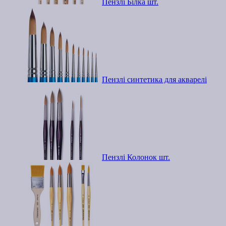
Пензлі Білка шт.
Пензлі синтетика для акварелі
Пензлі Колонок шт.