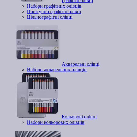
Графітні олівці
Набори графітних олівців
Поштучно графітні олівці
Цільнографітні олівці
Акварельні олівці
Набори акварельних олівців
Кольорові олівці
Набори кольорових олівців