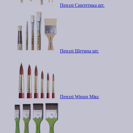
Пензлі Синтетика шт.
Пензлі Щетина шт.
Пензлі Winsor Мікс