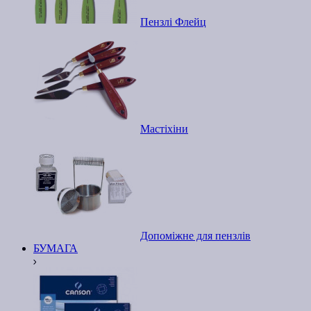
Пензлі Флейц
Мастіхіни
Допоміжне для пензлів
БУМАГА