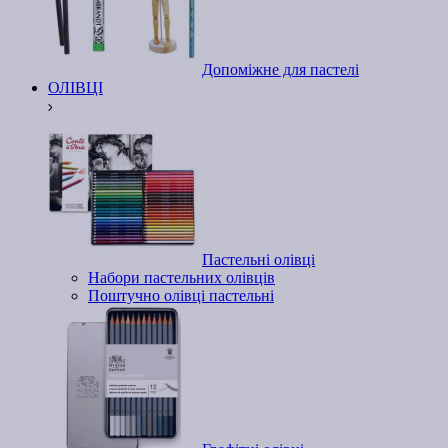
Допоміжне для пастелі
ОЛІВЦІ
Пастельні олівці
Набори пастельних олівців
Поштучно олівці пастельні