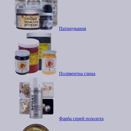
Патинування
Поліментна глина
Фарба спрей позолота