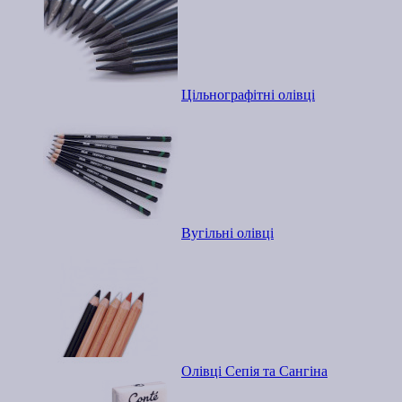
Цільнографітні олівці
Вугільні олівці
Олівці Сепія та Сангіна