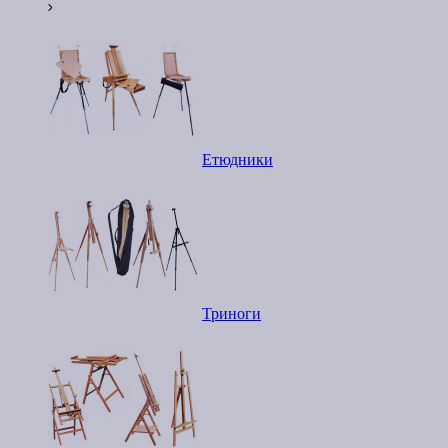
Етюдники
Триноги