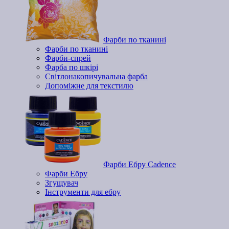
Фарби по тканині
Фарби по тканині
Фарби-спрей
Фарба по шкірі
Світлонакопичувальна фарба
Допоміжне для текстилю
Фарби Ебру Cadence
Фарби Ебру
Згущувач
Інструменти для ебру