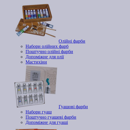
Олійні фарби
Набори олійних фарб
Поштучно олійні фарби
Допоміжне для олії
Мастихіни
Гуашові фарби
Набори гуаш
Поштучно гуашеві фарби
Допоміжне для гуаші