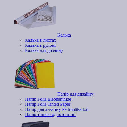
Калька
Калька в листах
Калька в рулоні
Калька для дизайну
Папір для дизайну
Папір Folia Elephanthide
Папір Folia Tinted Paper
Папір для дизайну Perlmuttkarton
Папір тишею однотонний