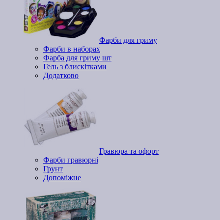
Фарби для гриму
Фарби в наборах
Фарба для гриму шт
Гель з блискітками
Додатково
Гравюра та офорт
Фарби гравюрні
Грунт
Допоміжне