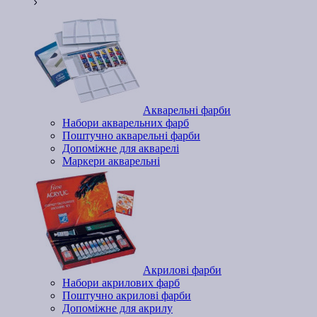
Акварельні фарби
Набори акварельних фарб
Поштучно акварельні фарби
Допоміжне для акварелі
Маркери акварельні
Акрилові фарби
Набори акрилових фарб
Поштучно акрилові фарби
Допоміжне для акрилу