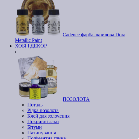
Cadence фарба акрилова Dora
Metallic Paint
ХОБІ І ДЕКОР
ПОЗОЛОТА
Поталь
Рідка позолота
Клей для золочення
Покривні лаки
Бітуми
Патинування
Поліментна глина