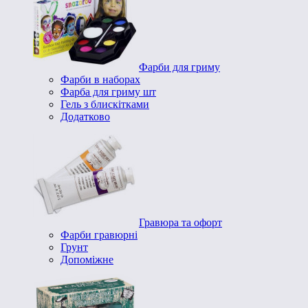
Фарби для гриму
Фарби в наборах
Фарба для гриму шт
Гель з блискітками
Додатково
Гравюра та офорт
Фарби гравюрні
Грунт
Допоміжне