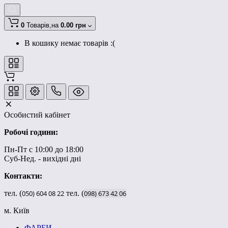
0
Товарів,
на
0.00 грн
В кошику немає товарів :(
Особистий кабінет
Робочі години:
Пн-Пт с 10:00 до 18:00
Суб-Нед. - вихідні дні
Контакти:
тел. (
050)
604
08
22
тел. (
098)
673
42
06
м. Київ
ФАРБИ