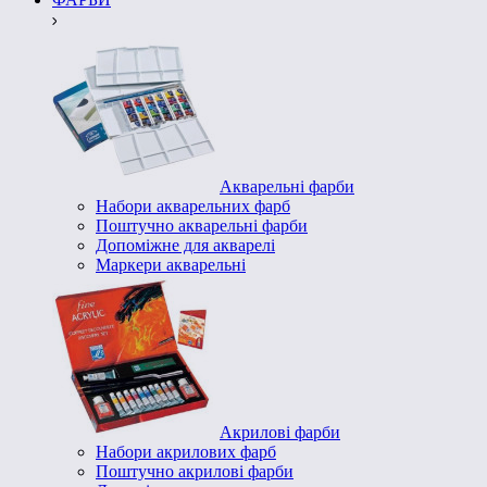
Акварельні фарби
Набори акварельних фарб
Поштучно акварельні фарби
Допоміжне для акварелі
Маркери акварельні
Акрилові фарби
Набори акрилових фарб
Поштучно акрилові фарби