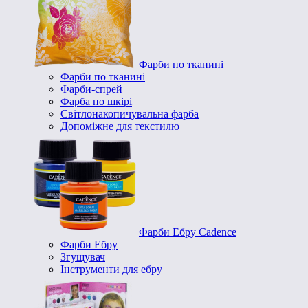
Фарби по тканині
Фарби по тканині
Фарби-спрей
Фарба по шкірі
Світлонакопичувальна фарба
Допоміжне для текстилю
Фарби Ебру Cadence
Фарби Ебру
Згущувач
Інструменти для ебру