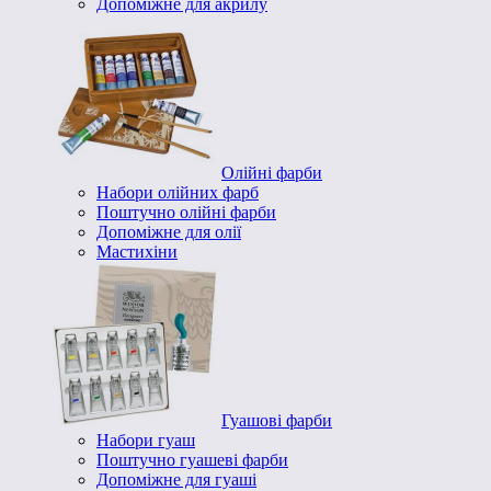
Допоміжне для акрилу
Олійні фарби
Набори олійних фарб
Поштучно олійні фарби
Допоміжне для олії
Мастихіни
Гуашові фарби
Набори гуаш
Поштучно гуашеві фарби
Допоміжне для гуаші