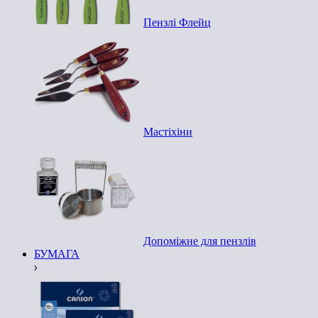
Пензлі Флейц
Мастіхіни
Допоміжне для пензлів
БУМАГА