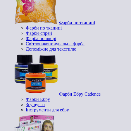
Фарби по тканині
Фарби по тканині
Фарби-спрей
Фарба по шкірі
Світлонакопичувальна фарба
Допоміжне для текстилю
Фарби Ебру Cadence
Фарби Ебру
Згущувач
Інструменти для ебру