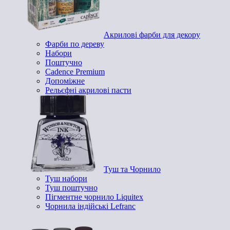
Акрилові фарби для декору
Фарби по дереву
Набори
Поштучно
Cadence Premium
Допоміжне
Рельєфні акрилові пасти
Туш та Чорнило
Туш набори
Туш поштучно
Пігментне чорнило Liquitex
Чорнила індійські Lefranc