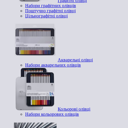
Графітні олівці
Набори графітних олівців
Поштучно графітні олівці
Цільнографітні олівці
Акварельні олівці
Набори акварельних олівців
Кольорові олівці
Набори кольорових олівців