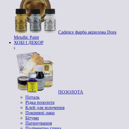
Cadence фарба акрилова Dora
Metallic Paint
ХОБІ І ДЕКОР
ПОЗОЛОТА
Поталь
Рідка позолота
Клей для золочення
Покривні лаки
Бітуми
Патинування
Поліментна глина