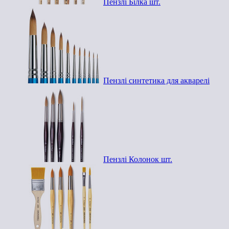
Пензлі Білка шт.
Пензлі синтетика для акварелі
Пензлі Колонок шт.