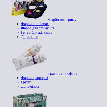
Фарби для гриму
Фарби в наборах
Фарба для гриму шт
Гель з блискітками
Додатково
Гравюра та офорт
Фарби гравюрні
Грунт
Допоміжне