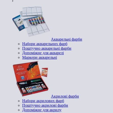
Акварельні фарби
Набори акварельних фарб
Поштучно акварельні фарби
Допоміжне для акварелі
Маркери акварельні
Акрилові фарби
Набори акрилових фарб
Поштучно акрилові фарби
Допоміжне для акрилу