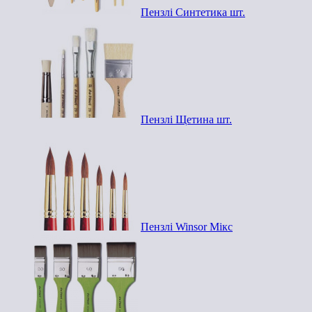
Пензлі Синтетика шт.
Пензлі Щетина шт.
Пензлі Winsor Мікс