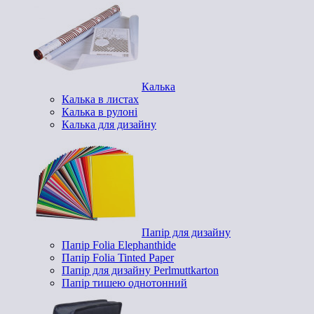
Калька
Калька в листах
Калька в рулоні
Калька для дизайну
Папір для дизайну
Папір Folia Elephanthide
Папір Folia Tinted Paper
Папір для дизайну Perlmuttkarton
Папір тишею однотонний