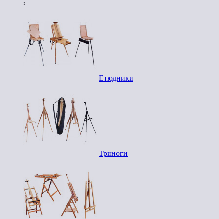
Етюдники
Триноги