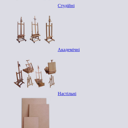
Студійні
Академічні
Настільні