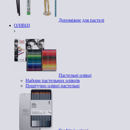
Допоміжне для пастелі
ОЛІВЦІ
Пастельні олівці
Набори пастельних олівців
Поштучно олівці пастельні