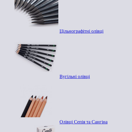
Цільнографітні олівці
Вугільні олівці
Олівці Сепія та Сангіна