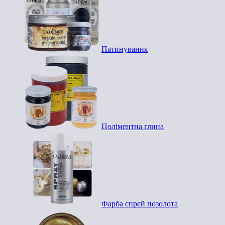
Патинування
Поліментна глина
Фарба спрей позолота