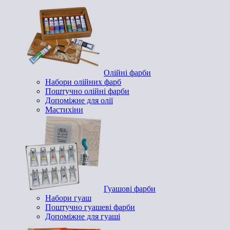
Олійні фарби
Набори олійних фарб
Поштучно олійні фарби
Допоміжне для олії
Мастихіни
Гуашові фарби
Набори гуаш
Поштучно гуашеві фарби
Допоміжне для гуаші