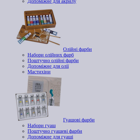
Допоміжне для акрилу
Олійні фарби
Набори олійних фарб
Поштучно олійні фарби
Допоміжне для олії
Мастихіни
Гуашові фарби
Набори гуаш
Поштучно гуашеві фарби
Допоміжне для гуаші