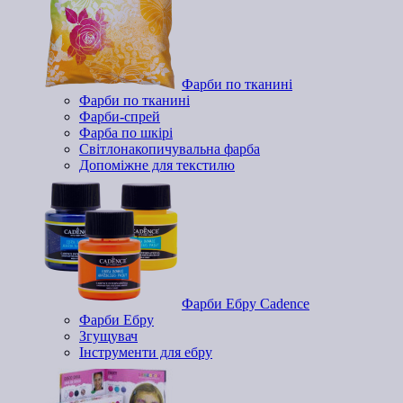
Фарби по тканині
Фарби по тканині
Фарби-спрей
Фарба по шкірі
Світлонакопичувальна фарба
Допоміжне для текстилю
Фарби Ебру Cadence
Фарби Ебру
Згущувач
Інструменти для ебру