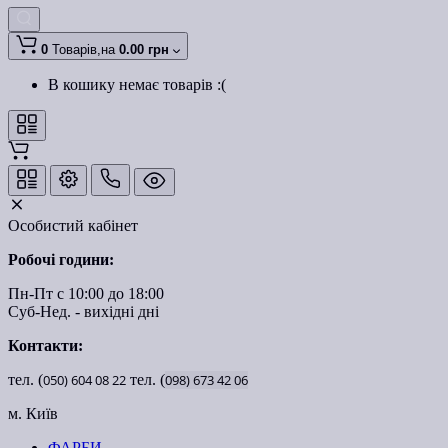
0
Товарів,
на
0.00 грн
В кошику немає товарів :(
Особистий кабінет
Робочі години:
Пн-Пт с 10:00 до 18:00
Суб-Нед. - вихідні дні
Контакти:
тел. (
050)
604
08
22
тел. (
098)
673
42
06
м. Київ
ФАРБИ