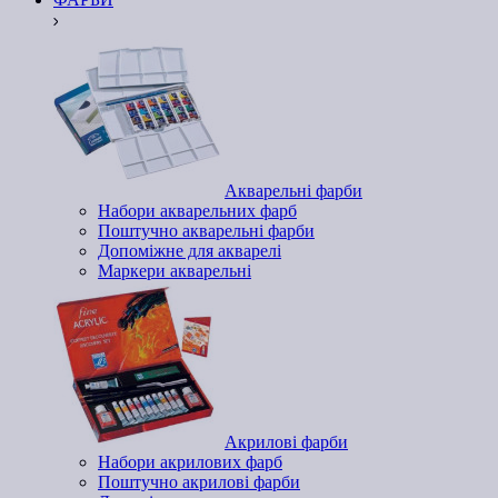
Акварельні фарби
Набори акварельних фарб
Поштучно акварельні фарби
Допоміжне для акварелі
Маркери акварельні
Акрилові фарби
Набори акрилових фарб
Поштучно акрилові фарби