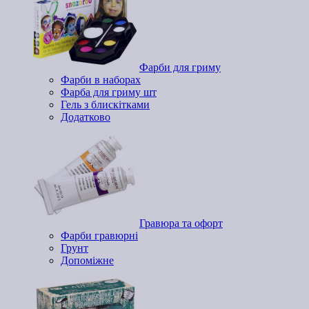
Фарби для гриму
Фарби в наборах
Фарба для гриму шт
Гель з блискітками
Додатково
Гравюра та офорт
Фарби гравюрні
Грунт
Допоміжне