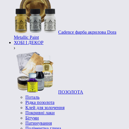
Cadence фарба акрилова Dora
Metallic Paint
ХОБІ І ДЕКОР
ПОЗОЛОТА
Поталь
Рідка позолота
Клей для золочення
Покривні лаки
Бітуми
Патинування
Поліментна глина