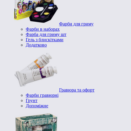
Фарби для гриму
Фарби в наборах
Фарба для гриму шт
Гель з блискітками
Додатково
Гравюра та офорт
Фарби гравюрні
Грунт
Допоміжне