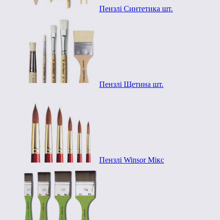
Пензлі Синтетика шт.
Пензлі Щетина шт.
Пензлі Winsor Мікс