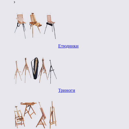
Етюдники
Триноги