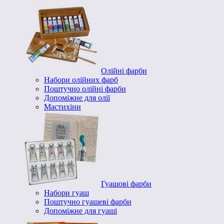
Олійні фарби
Набори олійних фарб
Поштучно олійні фарби
Допоміжне для олії
Мастихіни
Гуашові фарби
Набори гуаш
Поштучно гуашеві фарби
Допоміжне для гуаші