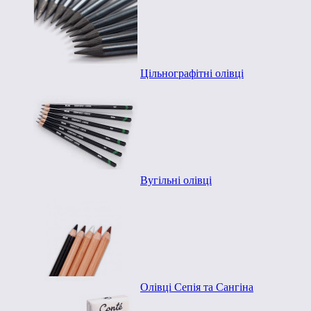
Цільнографітні олівці
Вугільні олівці
Олівці Сепія та Сангіна