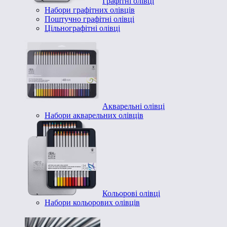
Графітні олівці
Набори графітних олівців
Поштучно графітні олівці
Цільнографітні олівці
Акварельні олівці
Набори акварельних олівців
Кольорові олівці
Набори кольорових олівців