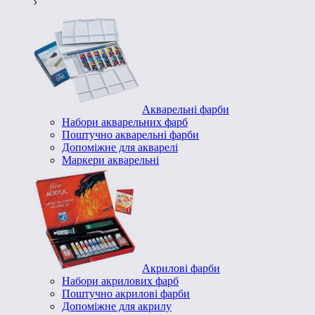
Акварельні фарби
Набори акварельних фарб
Поштучно акварельні фарби
Допоміжне для акварелі
Маркери акварельні
Акрилові фарби
Набори акрилових фарб
Поштучно акрилові фарби
Допоміжне для акрилу