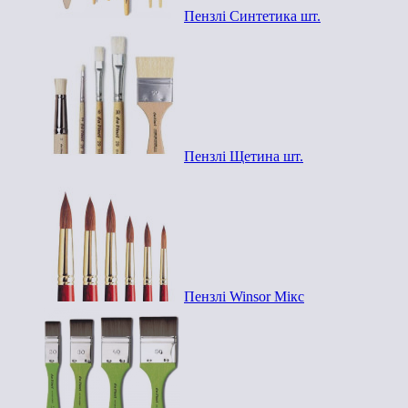
Пензлі Синтетика шт.
Пензлі Щетина шт.
Пензлі Winsor Мікс