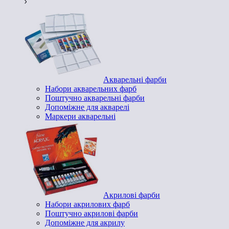
Акварельні фарби
Набори акварельних фарб
Поштучно акварельні фарби
Допоміжне для акварелі
Маркери акварельні
Акрилові фарби
Набори акрилових фарб
Поштучно акрилові фарби
Допоміжне для акрилу