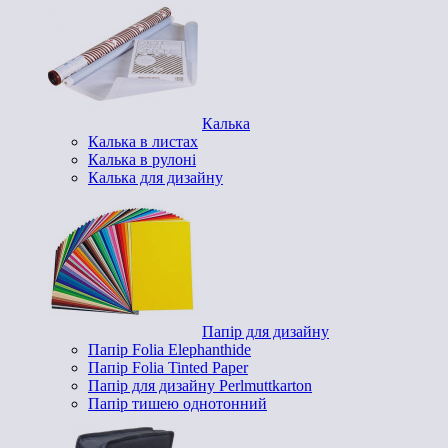
Калька
Калька в листах
Калька в рулоні
Калька для дизайну
Папір для дизайну
Папір Folia Elephanthide
Папір Folia Tinted Paper
Папір для дизайну Perlmuttkarton
Папір тишею однотонний