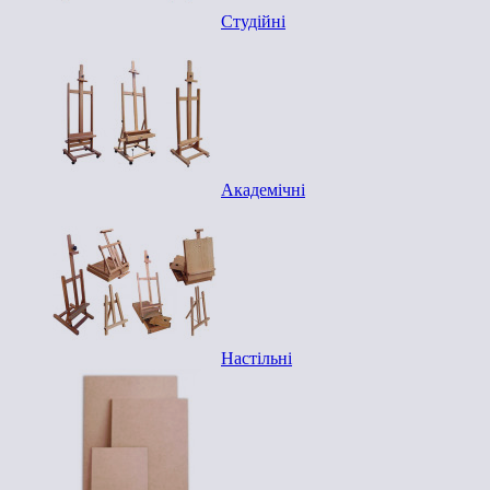
Студійні
Академічні
Настільні