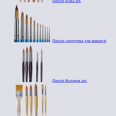
Пензлі Білка шт.
Пензлі синтетика для акварелі
Пензлі Колонок шт.