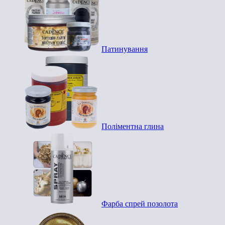
Патинування
Поліментна глина
Фарба спрей позолота