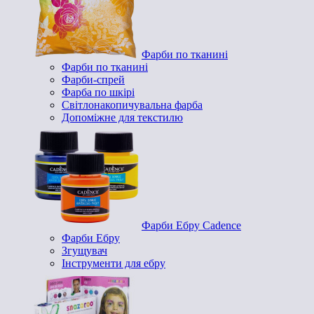
Фарби по тканині
Фарби по тканині
Фарби-спрей
Фарба по шкірі
Світлонакопичувальна фарба
Допоміжне для текстилю
Фарби Ебру Cadence
Фарби Ебру
Згущувач
Інструменти для ебру