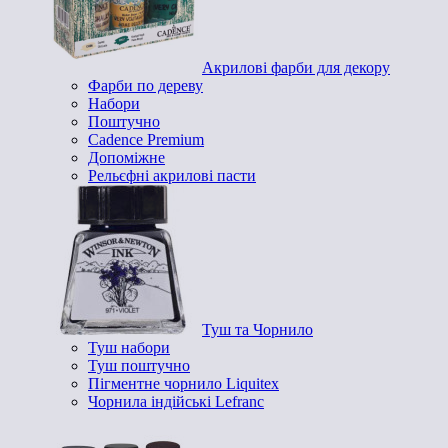
Акрилові фарби для декору
Фарби по дереву
Набори
Поштучно
Cadence Premium
Допоміжне
Рельєфні акрилові пасти
Туш та Чорнило
Туш набори
Туш поштучно
Пігментне чорнило Liquitex
Чорнила індійські Lefranc