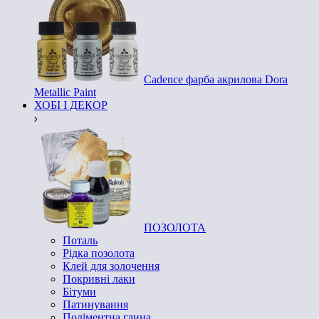
Cadence фарба акрилова Dora
Metallic Paint
ХОБІ І ДЕКОР
ПОЗОЛОТА
Поталь
Рідка позолота
Клей для золочення
Покривні лаки
Бітуми
Патинування
Поліментна глина