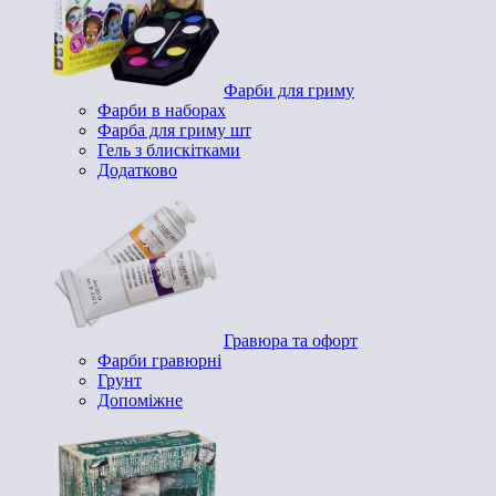
Фарби для гриму
Фарби в наборах
Фарба для гриму шт
Гель з блискітками
Додатково
Гравюра та офорт
Фарби гравюрні
Грунт
Допоміжне