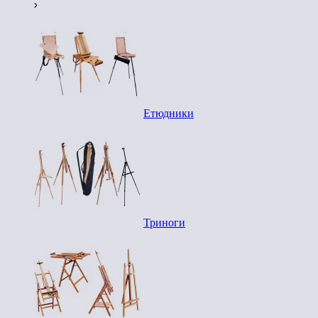
Етюдники
Триноги