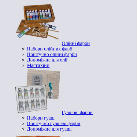
Олійні фарби
Набори олійних фарб
Поштучно олійні фарби
Допоміжне для олії
Мастихіни
Гуашові фарби
Набори гуаш
Поштучно гуашеві фарби
Допоміжне для гуаші