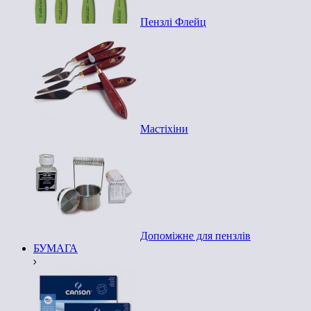
Пензлі Флейц
Мастіхіни
Допоміжне для пензлів
БУМАГА