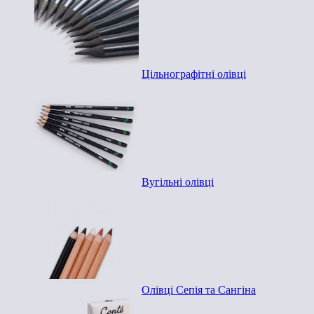
Цільнографітні олівці
Вугільні олівці
Олівці Сепія та Сангіна