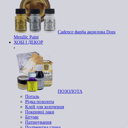
Cadence фарба акрилова Dora
Metallic Paint
ХОБІ І ДЕКОР
ПОЗОЛОТА
Поталь
Рідка позолота
Клей для золочення
Покривні лаки
Бітуми
Патинування
Поліментна глина