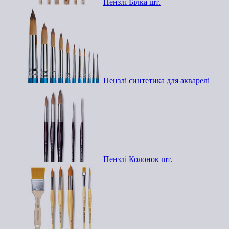
Пензлі Білка шт.
Пензлі синтетика для акварелі
Пензлі Колонок шт.