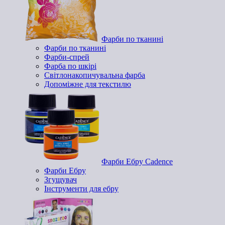
Фарби по тканині
Фарби по тканині
Фарби-спрей
Фарба по шкірі
Світлонакопичувальна фарба
Допоміжне для текстилю
Фарби Ебру Cadence
Фарби Ебру
Згущувач
Інструменти для ебру