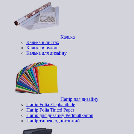
Калька
Калька в листах
Калька в рулоні
Калька для дизайну
Папір для дизайну
Папір Folia Elephanthide
Папір Folia Tinted Paper
Папір для дизайну Perlmuttkarton
Папір тишею однотонний