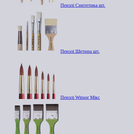
Пензлі Синтетика шт.
Пензлі Щетина шт.
Пензлі Winsor Мікс