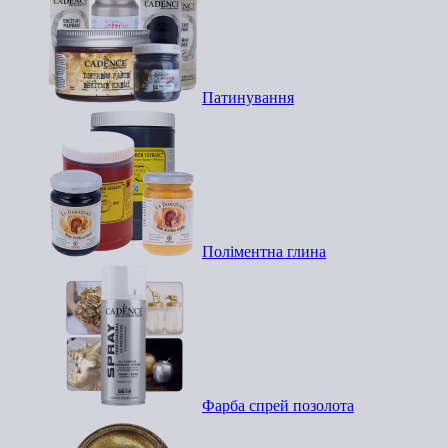
Патинування
Поліментна глина
Фарба спрей позолота