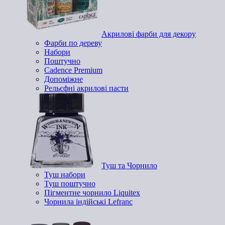
Акрилові фарби для декору
Фарби по дереву
Набори
Поштучно
Cadence Premium
Допоміжне
Рельєфні акрилові пасти
Туш та Чорнило
Туш набори
Туш поштучно
Пігментне чорнило Liquitex
Чорнила індійські Lefranc