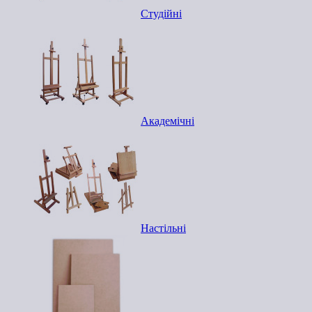
Студійні
Академічні
Настільні