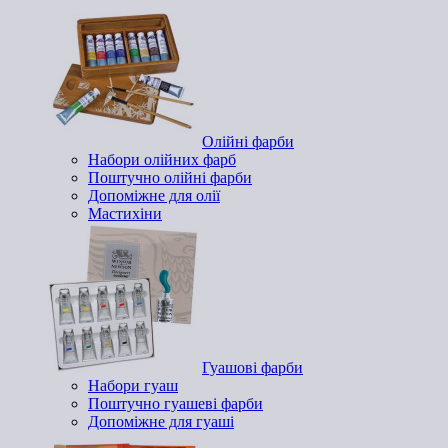
Олійні фарби
Набори олійних фарб
Поштучно олійні фарби
Допоміжне для олії
Мастихіни
Гуашові фарби
Набори гуаш
Поштучно гуашеві фарби
Допоміжне для гуаші