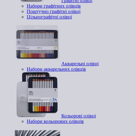
Графітні олівці
Набори графітних олівців
Поштучно графітні олівці
Цільнографітні олівці
Акварельні олівці
Набори акварельних олівців
Кольорові олівці
Набори кольорових олівців