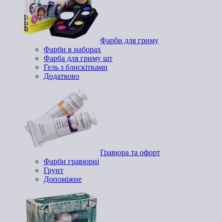
Фарби для гриму
Фарби в наборах
Фарба для гриму шт
Гель з блискітками
Додатково
Гравюра та офорт
Фарби гравюрні
Грунт
Допоміжне