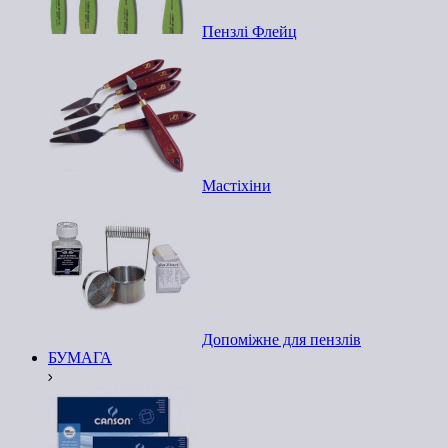
Пензлі Флейц
Мастіхіни
Допоміжне для пензлів
БУМАГА