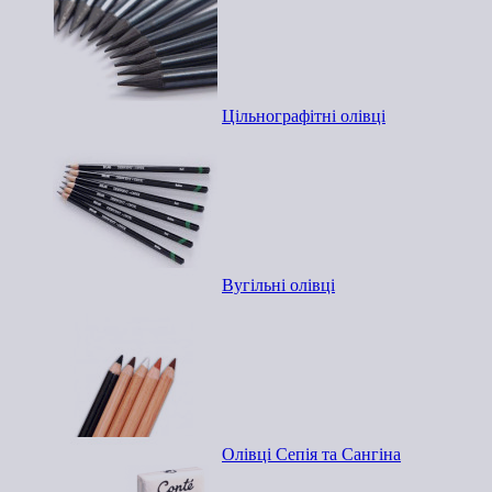
Цільнографітні олівці
Вугільні олівці
Олівці Сепія та Сангіна