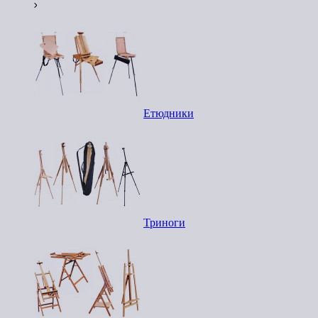
Етюдники
Триноги