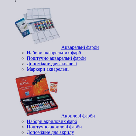
Акварельні фарби
Набори акварельних фарб
Поштучно акварельні фарби
Допоміжне для акварелі
Маркери акварельні
Акрилові фарби
Набори акрилових фарб
Поштучно акрилові фарби
Допоміжне для акрилу