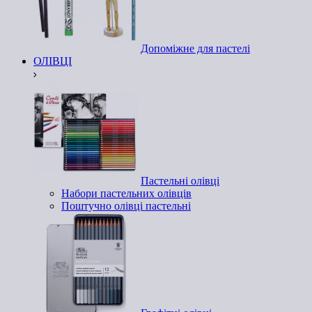
Допоміжне для пастелі
ОЛІВЦІ
Пастельні олівці
Набори пастельних олівців
Поштучно олівці пастельні