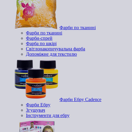
Фарби по тканині
Фарби по тканині
Фарби-спрей
Фарба по шкірі
Світлонакопичувальна фарба
Допоміжне для текстилю
Фарби Ебру Cadence
Фарби Ебру
Згущувач
Інструменти для ебру