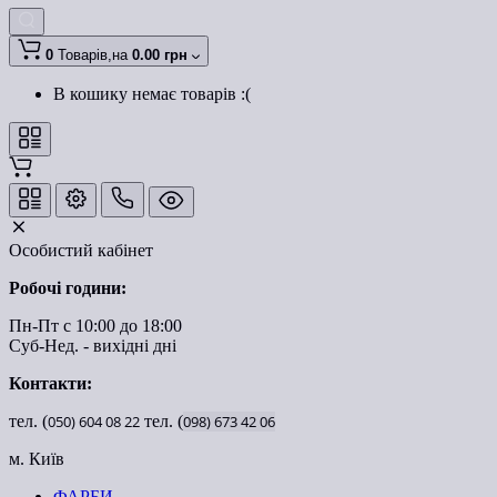
0
Товарів,
на
0.00 грн
В кошику немає товарів :(
Особистий кабінет
Робочі години:
Пн-Пт с 10:00 до 18:00
Суб-Нед. - вихідні дні
Контакти:
тел. (
050)
604
08
22
тел. (
098)
673
42
06
м. Київ
ФАРБИ