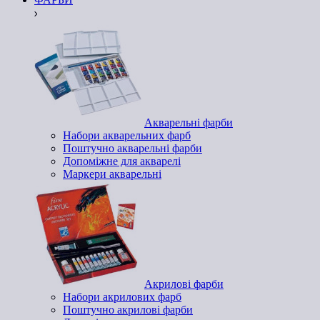
Акварельні фарби
Набори акварельних фарб
Поштучно акварельні фарби
Допоміжне для акварелі
Маркери акварельні
Акрилові фарби
Набори акрилових фарб
Поштучно акрилові фарби