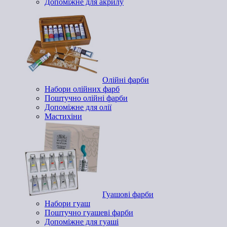
Допоміжне для акрилу
Олійні фарби
Набори олійних фарб
Поштучно олійні фарби
Допоміжне для олії
Мастихіни
Гуашові фарби
Набори гуаш
Поштучно гуашеві фарби
Допоміжне для гуаші