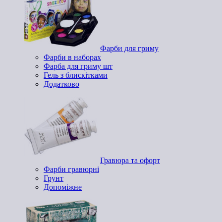
Фарби для гриму
Фарби в наборах
Фарба для гриму шт
Гель з блискітками
Додатково
Гравюра та офорт
Фарби гравюрні
Грунт
Допоміжне