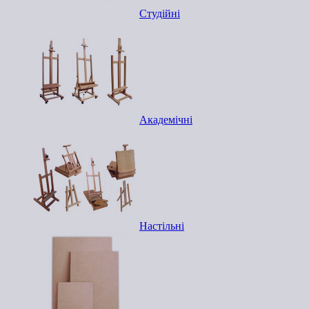
Студійні
Академічні
Настільні