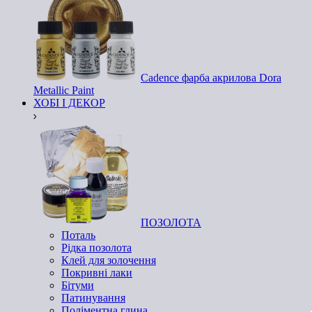
Cadence фарба акрилова Dora
Metallic Paint
ХОБІ І ДЕКОР
ПОЗОЛОТА
Поталь
Рідка позолота
Клей для золочення
Покривні лаки
Бітуми
Патинування
Поліментна глина