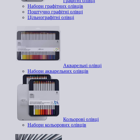
Графітні олівці
Набори графітних олівців
Поштучно графітні олівці
Цільнографітні олівці
Акварельні олівці
Набори акварельних олівців
Кольорові олівці
Набори кольорових олівців