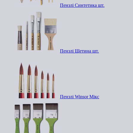
Пензлі Синтетика шт.
Пензлі Щетина шт.
Пензлі Winsor Мікс