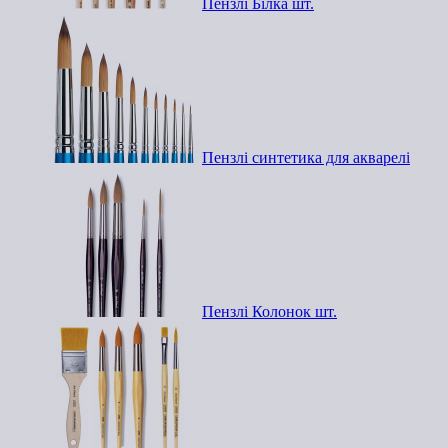
Пензлі Білка шт.
Пензлі синтетика для акварелі
Пензлі Колонок шт.