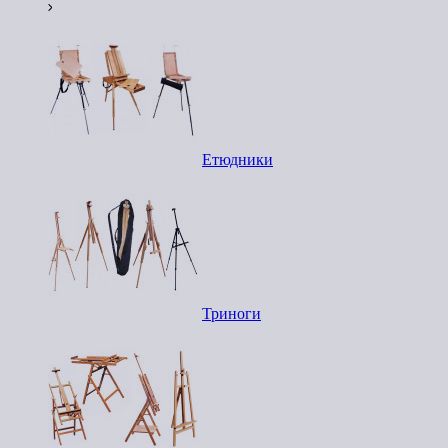
Етюдники
Триноги