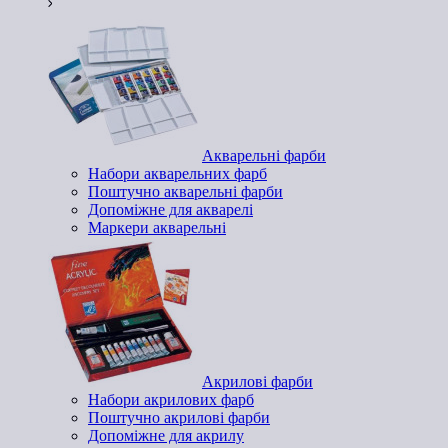
Акварельні фарби
Набори акварельних фарб
Поштучно акварельні фарби
Допоміжне для акварелі
Маркери акварельні
Акрилові фарби
Набори акрилових фарб
Поштучно акрилові фарби
Допоміжне для акрилу