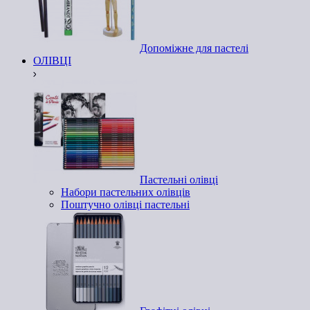
Допоміжне для пастелі
ОЛІВЦІ
Пастельні олівці
Набори пастельних олівців
Поштучно олівці пастельні