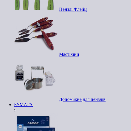
Пензлі Флейц
Мастіхіни
Допоміжне для пензлів
БУМАГА