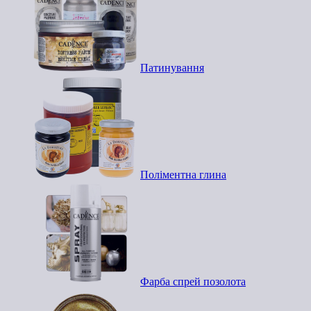
Патинування
Поліментна глина
Фарба спрей позолота