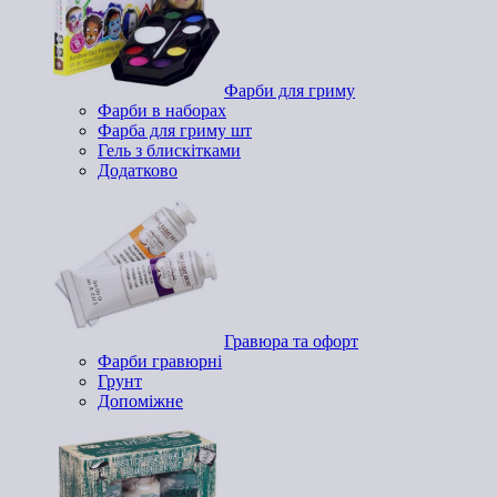
Фарби для гриму
Фарби в наборах
Фарба для гриму шт
Гель з блискітками
Додатково
Гравюра та офорт
Фарби гравюрні
Грунт
Допоміжне