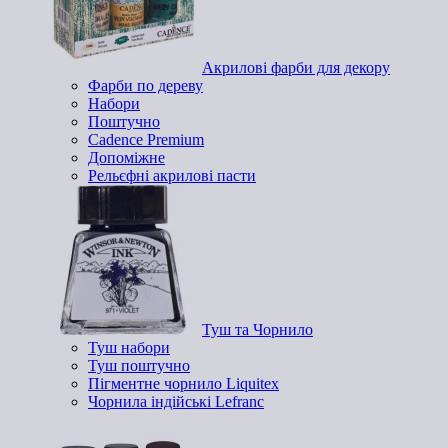
Акрилові фарби для декору
Фарби по дереву
Набори
Поштучно
Cadence Premium
Допоміжне
Рельєфні акрилові пасти
Туш та Чорнило
Туш набори
Туш поштучно
Пігментне чорнило Liquitex
Чорнила індійські Lefranc