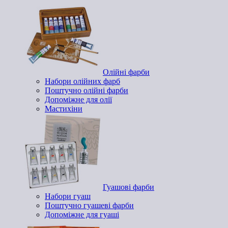
Олійні фарби
Набори олійних фарб
Поштучно олійні фарби
Допоміжне для олії
Мастихіни
Гуашові фарби
Набори гуаш
Поштучно гуашеві фарби
Допоміжне для гуаші