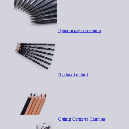
Цільнографітні олівці
Вугільні олівці
Олівці Сепія та Сангіна