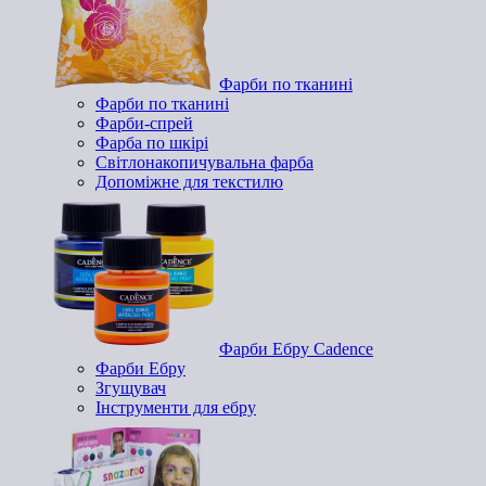
Фарби по тканині
Фарби по тканині
Фарби-спрей
Фарба по шкірі
Світлонакопичувальна фарба
Допоміжне для текстилю
Фарби Ебру Cadence
Фарби Ебру
Згущувач
Інструменти для ебру