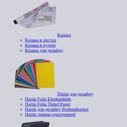
Калька
Калька в листах
Калька в рулоні
Калька для дизайну
Папір для дизайну
Папір Folia Elephanthide
Папір Folia Tinted Paper
Папір для дизайну Perlmuttkarton
Папір тишею однотонний