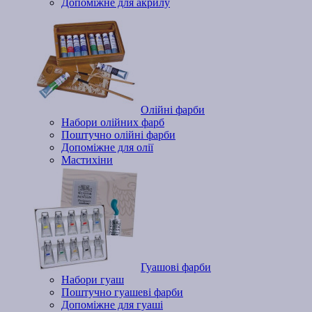
Допоміжне для акрилу
Олійні фарби
Набори олійних фарб
Поштучно олійні фарби
Допоміжне для олії
Мастихіни
Гуашові фарби
Набори гуаш
Поштучно гуашеві фарби
Допоміжне для гуаші