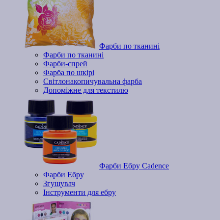
Фарби по тканині
Фарби по тканині
Фарби-спрей
Фарба по шкірі
Світлонакопичувальна фарба
Допоміжне для текстилю
Фарби Ебру Cadence
Фарби Ебру
Згущувач
Інструменти для ебру