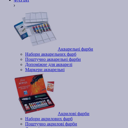
Акварельні фарби
Набори акварельних фарб
Поштучно акварельні фарби
Допоміжне для акварелі
Маркери акварельні
Акрилові фарби
Набори акрилових фарб
Поштучно акрилові фарби