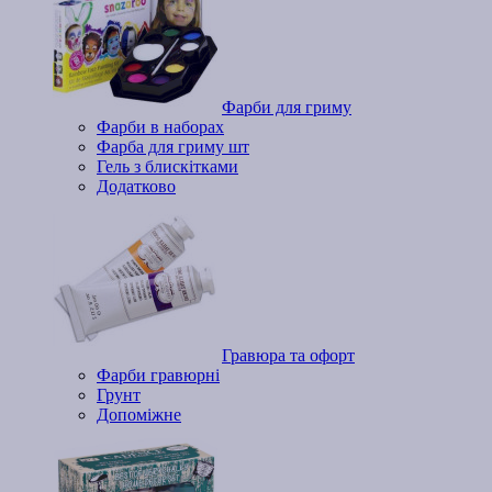
Фарби для гриму
Фарби в наборах
Фарба для гриму шт
Гель з блискітками
Додатково
Гравюра та офорт
Фарби гравюрні
Грунт
Допоміжне