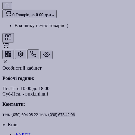
0
Товарів,
на
0.00 грн
В кошику немає товарів :(
Особистий кабінет
Робочі години:
Пн-Пт с 10:00 до 18:00
Суб-Нед. - вихідні дні
Контакти:
тел. (
050)
604
08
22
тел. (
098)
673
42
06
м. Київ
ФАРБИ